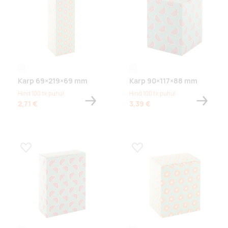
white
white
Karp 69×219×69 mm
Karp 90×117×88 mm
Hind 100 tk puhul
Hind 100 tk puhul
2,71 €
3,39 €
Lisa lemmikuks
Lisa lemmikuks