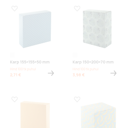
Lisa lemmikuks
Lisa lemmikuks
white
white
Karp 155×155×50 mm
Karp 150×200×70 mm
Hind 100 tk puhul
Hind 100 tk puhul
2,71 €
3,98 €
Lisa lemmikuks
Lisa lemmikuks