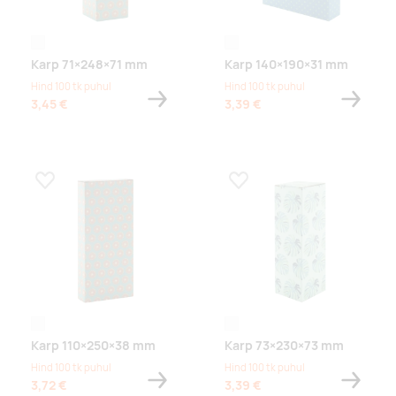
white
white
Karp 71×248×71 mm
Karp 140×190×31 mm
Hind 100 tk puhul
Hind 100 tk puhul
3,45 €
3,39 €
Lisa lemmikuks
Lisa lemmikuks
white
white
Karp 110×250×38 mm
Karp 73×230×73 mm
Hind 100 tk puhul
Hind 100 tk puhul
3,72 €
3,39 €