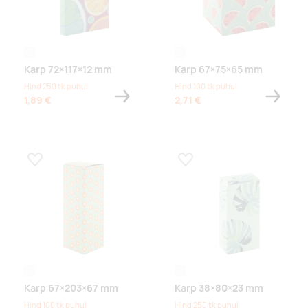
white
white
Karp 72×117×12 mm
Karp 67×75×65 mm
Hind 250 tk puhul
Hind 100 tk puhul
1,89 €
2,71 €
Lisa lemmikuks
Lisa lemmikuks
white
white
Karp 67×203×67 mm
Karp 38×80×23 mm
Hind 100 tk puhul
Hind 250 tk puhul