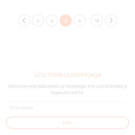
...
1
2
3
4
13
Previous
Next
Liitu meie uudiskirjaga
Ole kursis meie pakkumiste ja toodetega. Info uute brändide ja
tegevuste kohta.
Liitu