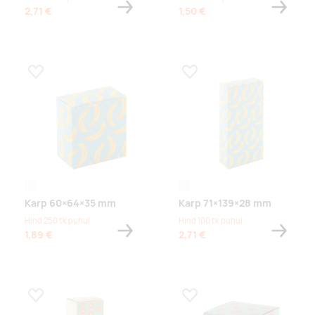
2,71 €
1,50 €
Lisa lemmikuks
Lisa lemmikuks
white
white
Karp 60×64×35 mm
Karp 71×139×28 mm
Hind 250 tk puhul
Hind 100 tk puhul
1,89 €
2,71 €
Lisa lemmikuks
Lisa lemmikuks