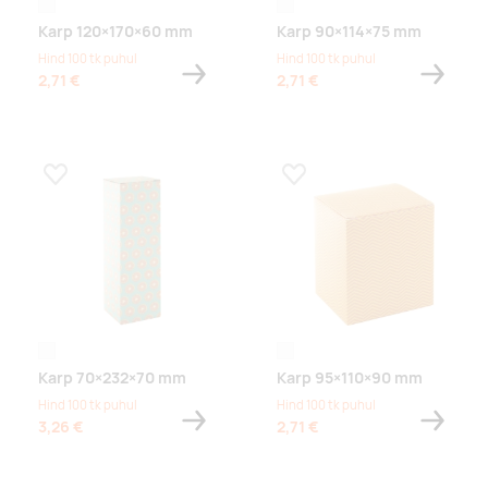
white
white
Karp 120×170×60 mm
Karp 90×114×75 mm
Hind 100 tk puhul
Hind 100 tk puhul
2,71 €
2,71 €
Lisa lemmikuks
Lisa lemmikuks
white
white
Karp 70×232×70 mm
Karp 95×110×90 mm
Hind 100 tk puhul
Hind 100 tk puhul
3,26 €
2,71 €