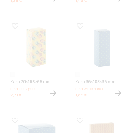
1,36 €
1,43 €
Lisa lemmikuks
Lisa lemmikuks
white
white
Karp 70×168×65 mm
Karp 36×103×36 mm
Hind 100 tk puhul
Hind 250 tk puhul
2,71 €
1,89 €
Lisa lemmikuks
Lisa lemmikuks