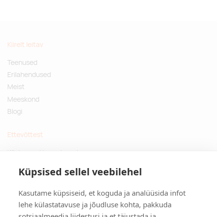
Kiirelt leitav
Teenused
Erilahendused
Meist
Meeskond
Blogi
Ettevõttest
Küsimused ja vastused
Jätkusuutlikud kingitused
Küpsised sellel veebilehel
Privaatsuspoliitika
Kasutame küpsiseid, et koguda ja analüüsida infot
Kontakt
lehe külastatavuse ja jõudluse kohta, pakkuda
sotsiaalmeedia liidestusi ja et täiustada ja