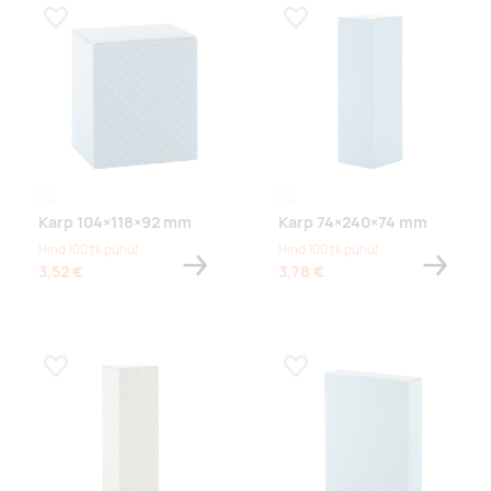
Lisa lemmikuks
Lisa lemmikuks
white
white
Karp 104×118×92 mm
Karp 74×240×74 mm
Hind 100 tk puhul
Hind 100 tk puhul
3,52 €
3,78 €
Lisa lemmikuks
Lisa lemmikuks