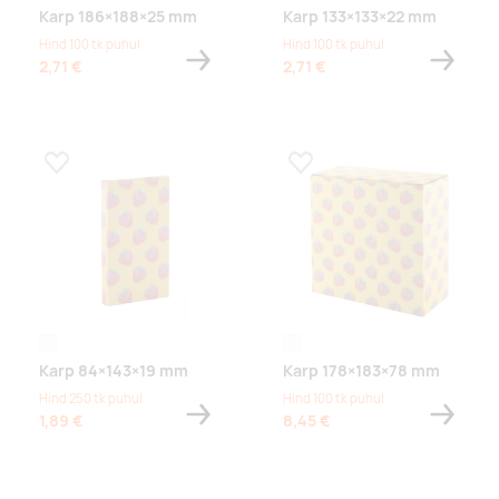
Karp 186×188×25 mm
Karp 133×133×22 mm
Hind 100 tk puhul
Hind 100 tk puhul
2,71 €
2,71 €
Lisa lemmikuks
Lisa lemmikuks
white
white
Karp 84×143×19 mm
Karp 178×183×78 mm
Hind 250 tk puhul
Hind 100 tk puhul
1,89 €
8,45 €