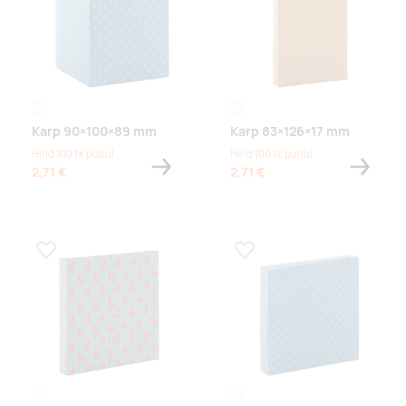
white
white
Karp 90×100×89 mm
Karp 83×126×17 mm
Hind 100 tk puhul
Hind 100 tk puhul
2,71 €
2,71 €
Lisa lemmikuks
Lisa lemmikuks
white
white