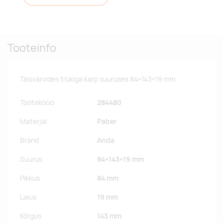
Tooteinfo
Täisvärvides trükiga karp suuruses 84×143×19 mm
Tootekood
284480
Materjal
Paber
Bränd
Anda
Suurus
84×143×19 mm
Pikkus
84 mm
Laius
19 mm
Kõrgus
143 mm