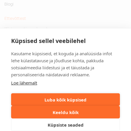
Blogi
Ettevõttest
Küsimused ja vastused
Jätkusuutlikud kingitused
Küpsised sellel veebilehel
Privaatsuspoliitika
Kasutame küpsiseid, et koguda ja analüüsida infot
Kontakt
lehe külastatavuse ja jõudluse kohta, pakkuda
sotsiaalmeedia liidestusi ja et täiustada ja
Tulika põik 3, Tallinn
personaliseerida näidatavaid reklaame.
info@kinkston.ee
+372 6989 100
Loe lähemalt
Sotsiaalmeedia
Luba kõik küpsised
Keeldu kõik
©2026. Kinkston. Kõik õigused kaitstud.
Küpsiste seaded