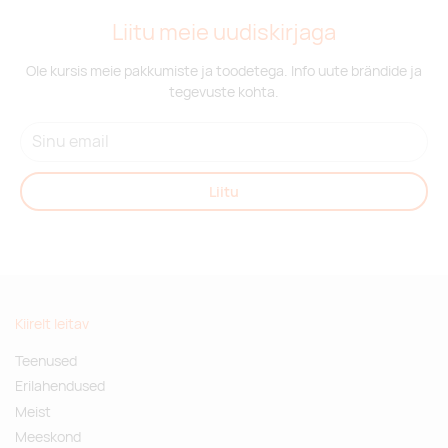
Liitu meie uudiskirjaga
Ole kursis meie pakkumiste ja toodetega. Info uute brändide ja
tegevuste kohta.
Liitu
Kiirelt leitav
Teenused
Erilahendused
Meist
Meeskond