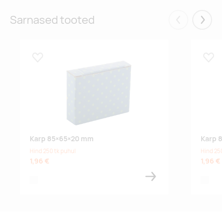
Sarnased tooted
Eelmised
Järgm
Lisa lemmikuks
Lisa
Karp 85×65×20 mm
Karp 
Hind 250 tk puhul
Hind 25
1,96 €
1,96 €
white
white