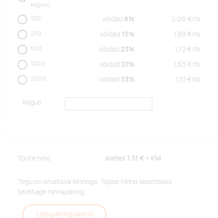
kogus)
100
võidad
8%
2,06
€/
tk
250
võidad
15%
1,89
€/
tk
500
võidad
23%
1,72
€/
tk
1000
võidad
27%
1,63
€/
tk
2000
võidad
33%
1,51
€/
tk
Kogus
Toote hind
alates
1,51 €
+ KM
Tegu on arvatava hinnaga. Täpse hinna saamiseks
teostage hinnapäring.
Lisa päringukorvi