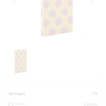
Eelmised
Järgmise
0
tk
Vali Kogus
50
(min.
2,24
€/
tk