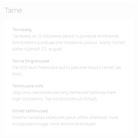
Tarne
Tarneaeg
Tarneaeg on 12 tööpäeva pärast kujunduse kinnitamist.
Kinnitades kujunduse ühe tööpäeva jooksul, saate tooted
kätte hiljemalt 23. august.
Tarne tingimused
Üle 500 euro tellimuste puhul pakume tasuta tarnet üle
Eesti.
Tellimuste info
Jälgi oma olemasolevaid ning eelnevaid tellimusi meie
login süsteemis. Tee kordustellimusi lihtsalt.
Kiired tellimused
Kiirema tarneaja vajadusel palun võtke ühendust meie
müügiosakonnaga. Koos leiame lahenduse!