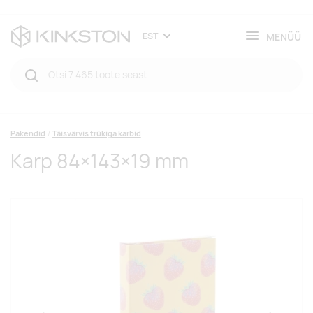
MENÜÜ
EST
Pakendid
Täisvärvis trükiga karbid
Karp 84×143×19 mm