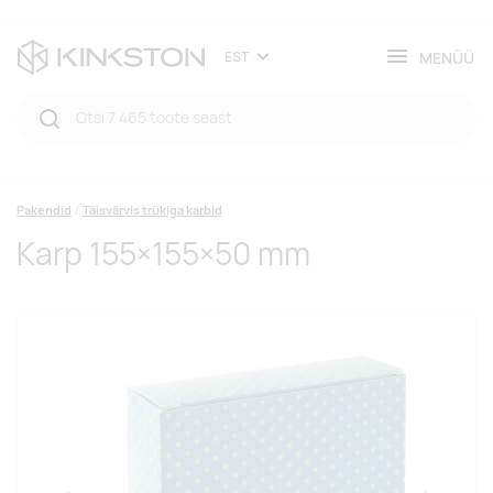
MENÜÜ
EST
Pakendid
Täisvärvis trükiga karbid
Karp 155×155×50 mm