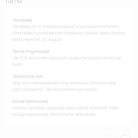
Tarne
Tarneaeg
Tarneaeg on 12 tööpäeva pärast kujunduse kinnitamist.
Kinnitades kujunduse ühe tööpäeva jooksul, saate tooted
kätte hiljemalt 23. august.
Tarne tingimused
Üle 500 euro tellimuste puhul pakume tasuta tarnet üle
Eesti.
Tellimuste info
Jälgi oma olemasolevaid ning eelnevaid tellimusi meie
login süsteemis. Tee kordustellimusi lihtsalt.
Kiired tellimused
Kiirema tarneaja vajadusel palun võtke ühendust meie
müügiosakonnaga. Koos leiame lahenduse!