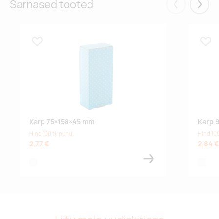
Sarnased tooted
Eelmised
Järgm
Lisa lemmikuks
Lisa
Karp 75×158×45 mm
Karp 
Hind 100 tk puhul
Hind 100
2,77 €
2,84 €
white
white