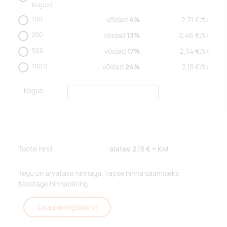
kogus)
100
võidad
4%
2,71
€/
tk
250
võidad
13%
2,46
€/
tk
500
võidad
17%
2,34
€/
tk
1000
võidad
24%
2,15
€/
tk
Kogus
Toote hind
alates
2,15 €
+ KM
Tegu on arvatava hinnaga. Täpse hinna saamiseks
teostage hinnapäring.
Lisa päringukorvi