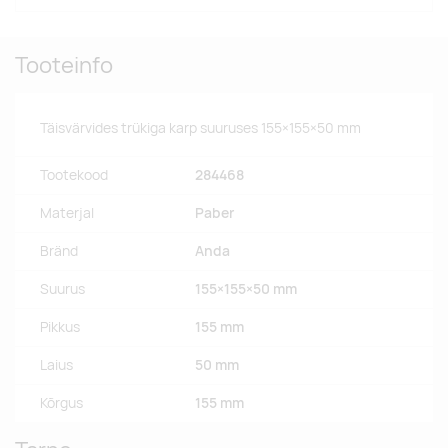
Tooteinfo
Täisvärvides trükiga karp suuruses 155×155×50 mm
Tootekood
284468
Materjal
Paber
Bränd
Anda
Suurus
155×155×50 mm
Pikkus
155 mm
Laius
50 mm
Kõrgus
155 mm