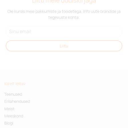
Liitu meie uudiskirjaga
Ole kursis meie pakkumiste ja toodetega. Info uute brändide ja
tegevuste kohta.
Liitu
Kiirelt leitav
Teenused
Erilahendused
Meist
Meeskond
Blogi