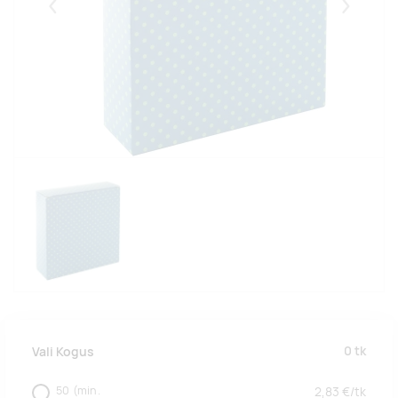
Eelmised
Järgmise
0
tk
Vali Kogus
50
(min.
2,83
€/
tk