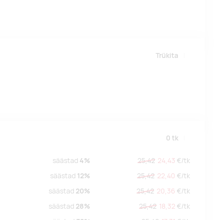
Trükita
0
tk
säästad
4%
25,42
24,43
€/
tk
säästad
12%
25,42
22,40
€/
tk
säästad
20%
25,42
20,36
€/
tk
säästad
28%
25,42
18,32
€/
tk