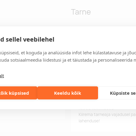
Tarne
d sellel veebilehel
a. Suurus: 37. Pakendatud
Tarneaeg
 keermestatud ainult kahes
Tarneaeg on 12 tööpäeva pära
tööpäeva jooksul, saate toote
üpsiseid, et koguda ja analüüsida infot lehe külastatavuse ja jõu
uda sotsiaalmeedia liidestusi ja et täiustada ja personaliseerida 
Tarne tingimused
Üle 500 euro tellimuste puhul
lt
Tellimuste info
Jälgi oma olemasolevaid ning 
õik küpsised
Keeldu kõik
Küpsiste s
lihtsalt.
Kiired tellimused
Kiirema tarneaja vajadusel p
lahenduse!