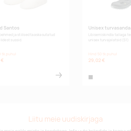
d Santos
Unisex turvasandaa
pehmed ja stiilsed taaskasutatud
Libisemiskindla tallaga t
lidest sussid.
unisex turvajalatsid (S1)
 tk puhul
Hind 50 tk puhul
 €
29,02 €
te
black
Liitu meie uudiskirjaga