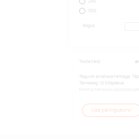
250
500
Kogus
Toote hind
a
Tegu on arvatava hinnaga. Tä
Tarneaeg: 12 tööpäeva.
Kiirema tarneaja vajadusel p
Lisa päringukorvi