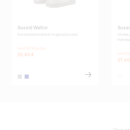
Sussid Waltor
Sussi
Kunstseemisnahast mugavad sussid.
Unisex 
materja
Hind 50 tk puhul
Hind 50
20,80 €
27,40
grey
navy
off-whi