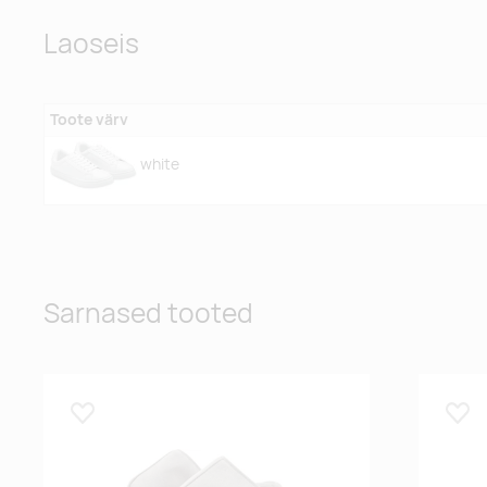
Laoseis
Toote värv
white
Sarnased tooted
Lisa lemmikuks
Lisa