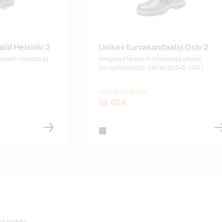
lid Helsinki 2
Unisex turvasandaalid Oslo 2
erasest ninaosaga
Hingavad terasest ninaosaga unisex
turvajalatsid (S1- EN ISO 20345:2011)
Hind 50 tk puhul
29,02 €
black