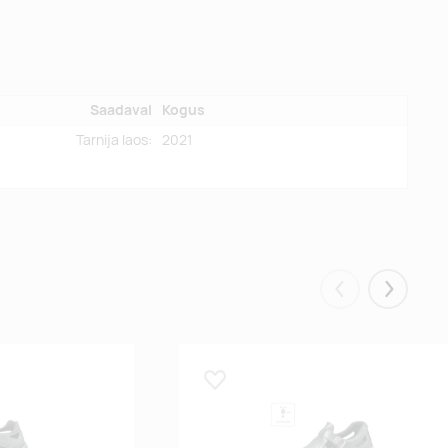
Saadaval
Kogus
Tarnija laos:
2021
Eelmised
Järgmis
Lisa lemmikuks