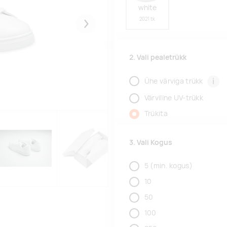
white
2021 tk
Järgmised
2. Vali pealetrükk
i
Ühe värviga trükk
Värviline UV-trükk
Trükita
3. Vali Kogus
5
(min. kogus)
10
50
100