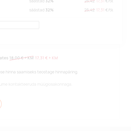
säästad
32%
25,42
17,31
€/
tk
säästad
32%
25,42
17,31
€/
tk
lates
18,00 €
+ KM
17,31 €
+ KM
pse hinna saamiseks teostage hinnapäring.
alume kontakteeruda müügiosakonnaga.