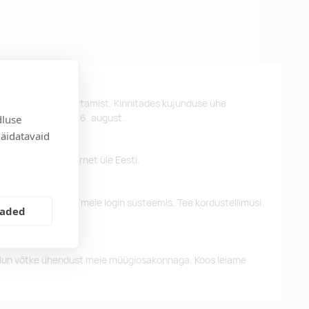
st kujunduse kinnitamist. Kinnitades kujunduse ühe
d kätte hiljemalt 26. august.
dluse
näidatavaid
 pakume tasuta tarnet üle Eesti.
eelnevaid tellimusi meie login süsteemis. Tee kordustellimusi
eaded
alun võtke ühendust meie müügiosakonnaga. Koos leiame