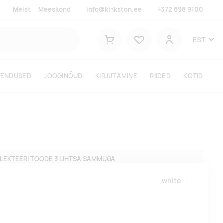
Meist
Meeskond
info@kinkston.ee
+372 698 9100
Lemmikud
EST
Ostukorv
Kasutaja
HENDUSED
JOOGINÕUD
KIRJUTAMINE
RIIDED
KOTID
LEKTEERI TOODE 3 LIHTSA SAMMUGA
white