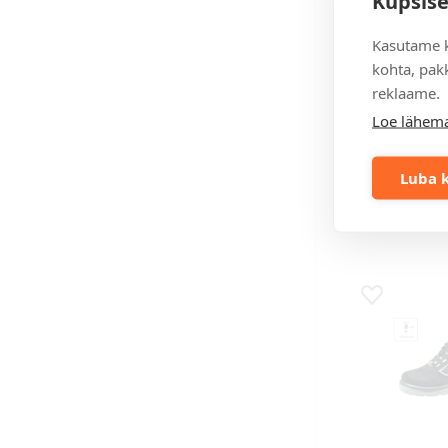
Küpsise
Kasutame k
kohta, pakk
reklaame.
tumehall
Loe lähema
Unisex sand
XW
Luba k
Hind 50 tk puhu
45,52 €
32,
Lisa lemmikuk