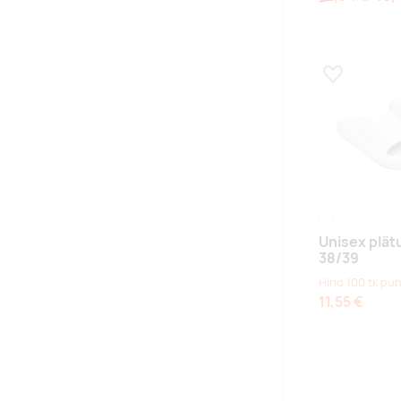
Lisa lemmikuk
white
Unisex plät
38/39
Hind 100 tk puh
11,55 €