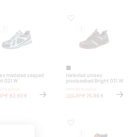
a lemmikuks
Lisa lemmikuks
must
ex madalad saapad
Heledad unisex
ht 021 W
poolsaabad Bright 031 W
50 tk puhul
Hind 50 tk puhul
37 €
82,90 €
105,37 €
75,88 €
a lemmikuks
Lisa lemmikuks