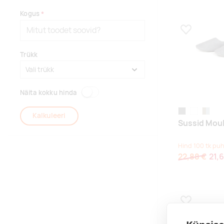
Kogus
Lisa lemmikuk
Trükk
Näita kokku hinda
hall
green, timbe
beige, f
Kalkuleeri
Sussid Mou
Hind 100 tk puh
22,88 €
21,6
Lisa lemmikuk