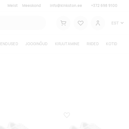
Meist
Meeskond
info@kinkston.ee
+372 698 9100
Lemmikud
EST
Ostukorv
Kasutaja
HENDUSED
JOOGINÕUD
KIRJUTAMINE
RIIDED
KOTID
a lemmikuks
Lisa lemmikuks