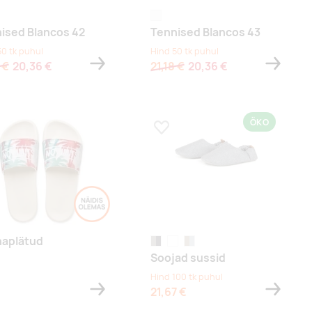
valge
ised Blancos 42
Tennised Blancos 43
50 tk puhul
Hind 50 tk puhul
 €
20,36 €
21,18 €
20,36 €
ÖKO
a lemmikuks
Lisa lemmikuks
aplätud
grey, granite grey
green, timber wolf
beige, feather grey
Soojad sussid
Hind 100 tk puhul
21,67 €