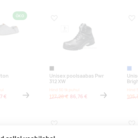
ÖKO
s
Lisa lemmikuks
Lis
r wolf
eather grey
must
blue
lton
Unisex poolsaabas Pwr
Unis
312 XW
Brig
ul
Hind 50 tk puhul
Hind 
7 €
127,28 €
86,76 €
105,
s
Lisa lemmikuks
Lis