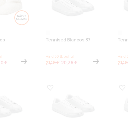
valge
valge
tos
Tennised Blancos 37
Tenn
l
Hind 50 tk puhul
Hind 
40 €
21,18 €
20,36 €
21,18
s
Lisa lemmikuks
Lis