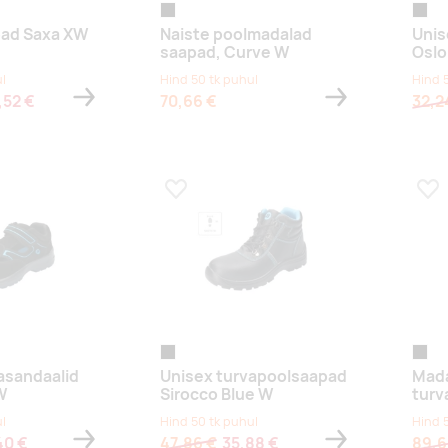
must
must
pad Saxa XW
Naiste poolmadalad
Unis
saapad, Curve W
Oslo
l
Hind 50 tk puhul
Hind 
,52 €
70,66 €
32,2
s
Lisa lemmikuks
Lis
must
must
asandaalid
Unisex turvapoolsaapad
Mada
W
Sirocco Blue W
turv
l
Hind 50 tk puhul
Hind 
40 €
47,86 €
35,88 €
89,6