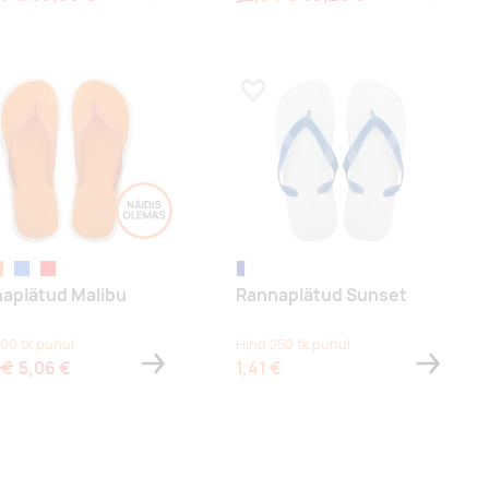
a lemmikuks
Lisa lemmikuks
ranž
sinine
punane
tumesinine/valge
aplätud Malibu
Rannaplätud Sunset
100 tk puhul
Hind 250 tk puhul
 €
5,06 €
1,41 €
xt