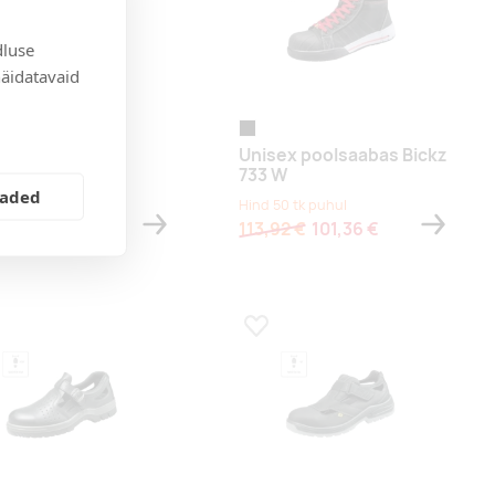
dluse
näidatavaid
must
ex poolsaabas
Unisex poolsaabas Bickz
ckholm XW
733 W
eaded
50 tk puhul
Hind 50 tk puhul
4 €
45,90 €
113,92 €
101,36 €
a lemmikuks
Lisa lemmikuks