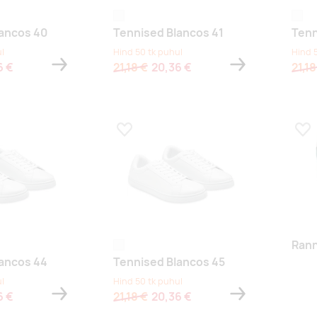
valge
valge
lancos 40
Tennised Blancos 41
Tenn
l
Hind 50 tk puhul
Hind 
6 €
21,18 €
20,36 €
21,18
s
Lisa lemmikuks
Lis
Rann
valge
lancos 44
Tennised Blancos 45
l
Hind 50 tk puhul
6 €
21,18 €
20,36 €