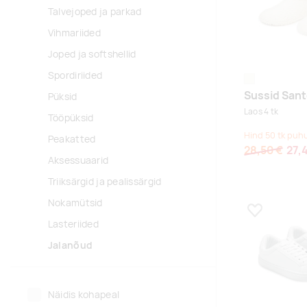
Talvejoped ja parkad
Vihmariided
Joped ja softshellid
Spordiriided
naturaalvalge
Sussid San
Püksid
Laos 4 tk
Tööpüksid
Hind 50 tk puhu
Peakatted
28,50 €
27,
Aksessuaarid
Triiksärgid ja pealissärgid
Nokamütsid
Lisa lemmikuk
Lasteriided
Jalanõud
Näidis kohapeal