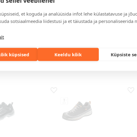
d sellel veebilehel
üpsiseid, et koguda ja analüüsida infot lehe külastatavuse ja jõu
uda sotsiaalmeedia liidestusi ja et täiustada ja personaliseerida 
must
black
lt
aalid Riga
Unisex madalad saapad,
Unis
Norfolk XW
Sto
õik küpsised
Keeldu kõik
Küpsiste s
l
Hind 50 tk puhul
Hind 
68 €
51,57 €
41,76 €
56,5
s
Lisa lemmikuks
Lis