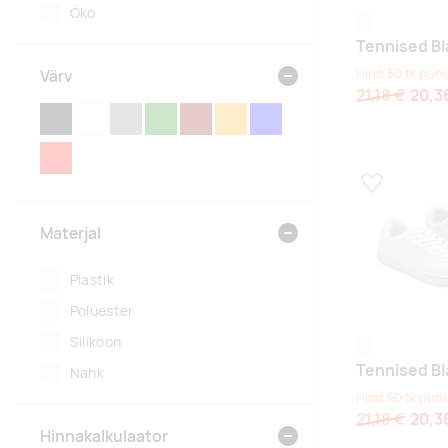
Öko
valge
Tennised B
Hind 50 tk puhu
Värv
21,18 €
20,3
MUST
VALGE
HALL
ROHELINE
PRUUN
ORANŽ
SININE
PUNANE
Lisa lemmikuk
Materjal
Plastik
Polüester
Silikoon
valge
Tennised B
Nahk
Hind 50 tk puhu
21,18 €
20,3
Hinnakalkulaator