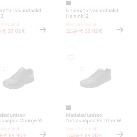
must
ex turvasandaalid
Unisex turvasandaalid
 2
Helsinki 2
50 tk puhul
Hind 50 tk puhul
4 €
29,02 €
32,24 €
29,02 €
a lemmikuks
Lisa lemmikuks
must
lad unisex
Madalad unisex
asaapad Charge W
turvasaapad Panther W
50 tk puhul
Hind 50 tk puhul
6 €
69,90 €
72,94 €
59,20 €