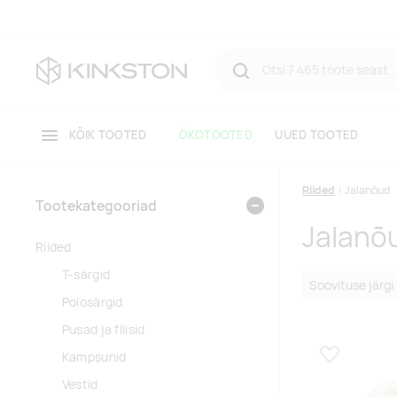
KÕIK TOOTED
ÖKOTOOTED
UUED TOOTED
Riided
Jalanõud
Tootekategooriad
Jalanõ
Riided
T-särgid
Polosärgid
Pusad ja fliisid
Kampsunid
Lisa lemmikuk
Vestid