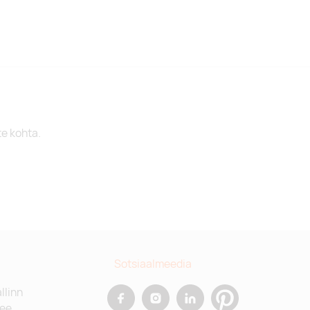
te kohta.
Sotsiaalmeedia
allinn
.ee