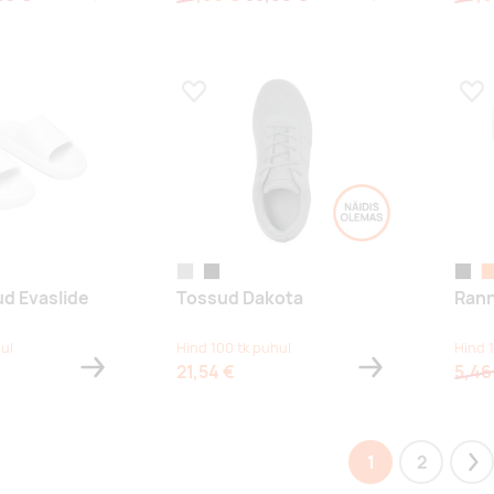
s
Lisa lemmikuks
Lis
hall
must
must
o
ud Evaslide
Tossud Dakota
Rann
ul
Hind 100 tk puhul
Hind 
21,54 €
5,46
1
2
Ne