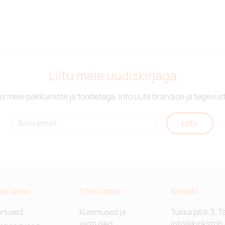
Liitu meie uudiskirjaga
is meie pakkumiste ja toodetega. Info uute brändide ja tegevus
Liitu
relt leitav
Ettevõttest
Kontakt
enused
Küsimused ja
Tulika põik 3, T
vastused
info@kinkston