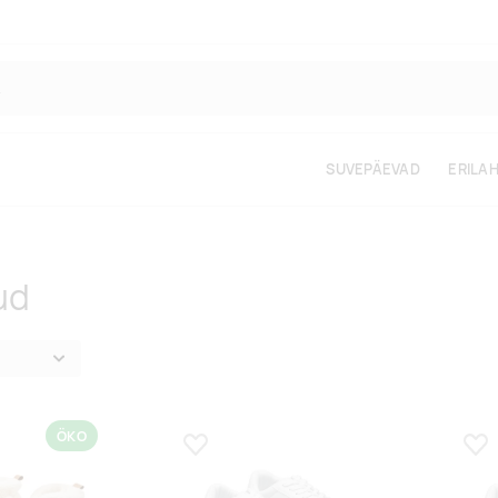
SUVEPÄEVAD
ERILA
ud
ÖKO
s
Lisa lemmikuks
Lis