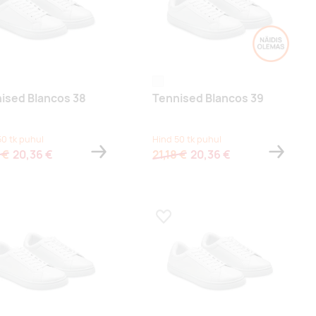
valge
ised Blancos 38
Tennised Blancos 39
50 tk puhul
Hind 50 tk puhul
 €
20,36 €
21,18 €
20,36 €
a lemmikuks
Lisa lemmikuks