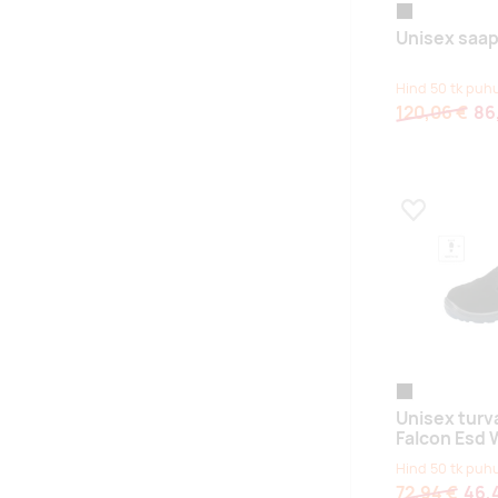
must
Unisex saa
Hind 50 tk puhu
120,06 €
86
Lisa lemmikuk
must
Unisex turv
Falcon Esd 
Hind 50 tk puhu
72,94 €
46,