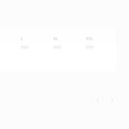
L
XL
XXL
999
999
999
Eelmised
Järgmis