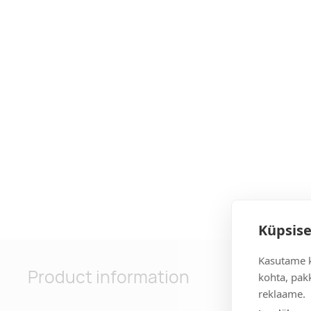
Küpsise
Kasutame k
Product information
kohta, pakk
reklaame.