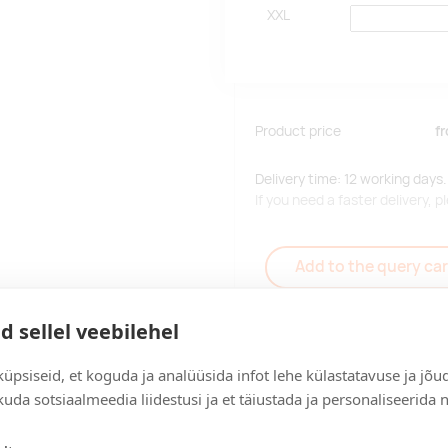
XXL
Product price
f
Delivery time: 12 working days.
If you need a faster delivery,
Add to the query car
d sellel veebilehel
üpsiseid, et koguda ja analüüsida infot lehe külastatavuse ja jõu
Delivery
uda sotsiaalmeedia liidestusi ja et täiustada ja personaliseerida 