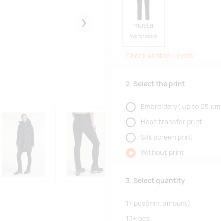
musta
Järgmised
Ask for stock
Check all stock levels
2. Select the print
Embroidery( up to 25 cm
Heat transfer print
Silk screen print
Without print
3. Select quantity
1+
pcs
(min. amount)
10+
pcs