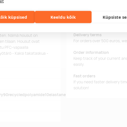
lt
at Tenson stretch-housut,
Delivery time
õik küpsised
Keeldu kõik
Küpsiste s
heen ja ystävien kanssa.
Delivery time is 12 working da
miseksi. Kahdessa
business day, you will receive
kosi ja avaimet turvassa.
Delivery terms
arten. Nämä housut on
For orders over 500 euros, we o
en tilaan. Housut ovat
ettu PFC-vapaalla
Order information
yötärö - Kaksi takataskua -
Keep track of your current an
easily.
Fast orders
If you need faster delivery ti
solution!
dry90recycledpolyamide10elastane