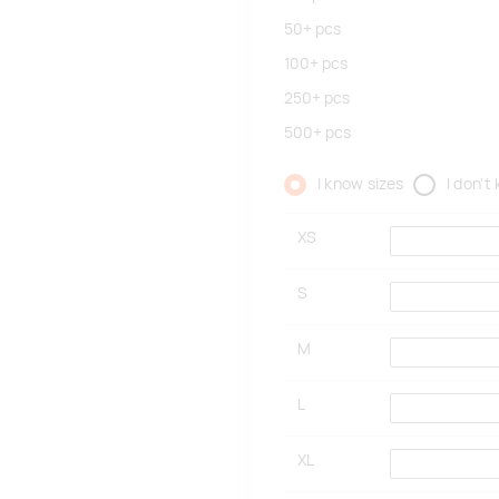
50+
pcs
100+
pcs
250+
pcs
500+
pcs
I know sizes
I don't
XS
S
M
L
XL