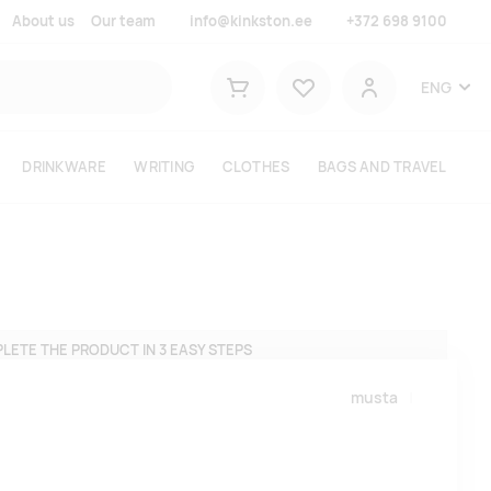
About us
Our team
info@kinkston.ee
+372 698 9100
Lemmikud
ENG
Shopping cart
User
DRINKWARE
WRITING
CLOTHES
BAGS AND TRAVEL
LETE THE PRODUCT IN 3 EASY STEPS
musta