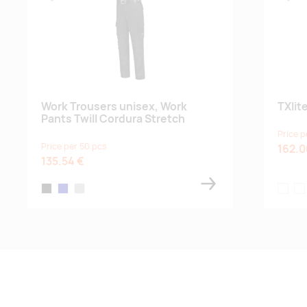
Lisa lemmikuks
Lisa
Work Trousers unisex, Work
TXlit
Pants Twill Cordura Stretch
Price p
Price per 50 pcs
162.0
135.54 €
black
navy blue
dark grey
tumma o
tu