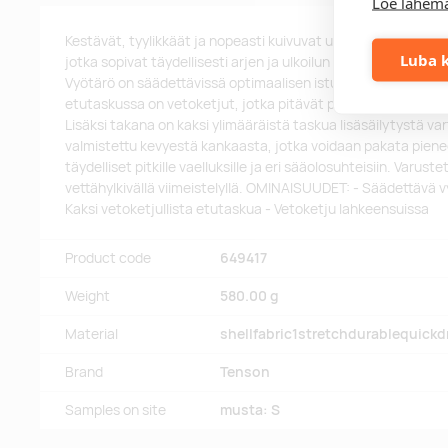
Loe lähema
Kestävät, tyylikkäät ja nopeasti kuivuvat ulkoiluun soveltuv
Luba k
jotka sopivat täydellisesti arjen ja ulkoilun seikkailuihin per
Vyötärö on säädettävissä optimaalisen istuvuuden varmista
etutaskussa on vetoketjut, jotka pitävät puhelimesi, lompak
Lisäksi takana on kaksi ylimääräistä taskua lisäsäilytystä v
valmistettu kevyestä kankaasta, jotka voidaan pakata piene
täydelliset pitkille vaelluksille ja eri sääolosuhteisiin. Varust
vettähylkivällä viimeistelyllä. OMINAISUUDET: - Säädettävä v
Kaksi vetoketjullista etutaskua - Vetoketju lahkeensuissa
Product code
649417
Weight
580.00 g
Material
shellfabric1stretchdurablequick
Brand
Tenson
Samples on site
musta: S