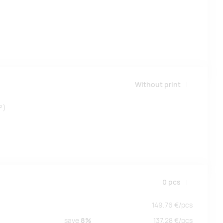
Without print
²)
0
pcs
149.76
€/
pcs
save
8%
137.28
€/
pcs