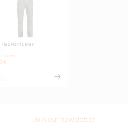
 lemmikuks
e Flex Pants Men
er 50 pcs
0 €
liivinvihreä
mmansininen
musta
Join our newsletter