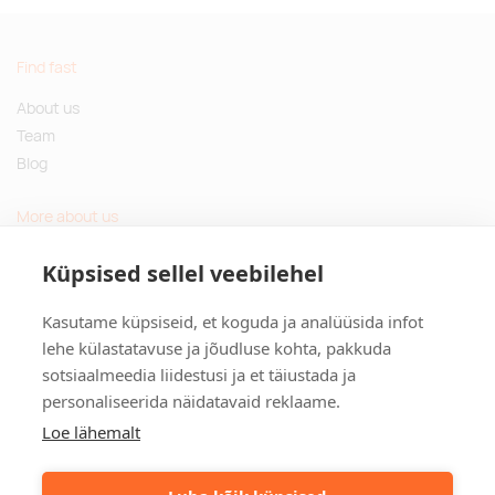
Find fast
About us
Team
Blog
More about us
Questions and Answers
Küpsised sellel veebilehel
Sustainable gifts
Kasutame küpsiseid, et koguda ja analüüsida infot
Contact
lehe külastatavuse ja jõudluse kohta, pakkuda
sotsiaalmeedia liidestusi ja et täiustada ja
Tulika põik 3, Tallinn, Estonia
personaliseerida näidatavaid reklaame.
info@kinkston.ee
+372 6989 100
Loe lähemalt
Social media