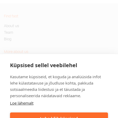
Find fast
About us
Team
Blog
More about us
Questions and Answers
Küpsised sellel veebilehel
Sustainable gifts
Kasutame küpsiseid, et koguda ja analüüsida infot
Contact
lehe külastatavuse ja jõudluse kohta, pakkuda
sotsiaalmeedia liidestusi ja et täiustada ja
Tulika põik 3, Tallinn, Estonia
personaliseerida näidatavaid reklaame.
info@kinkston.ee
+372 6989 100
Loe lähemalt
Social media