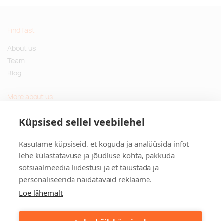
Find fast
About us
Team
Blog
More about us
Questions and Answers
Küpsised sellel veebilehel
Sustainable gifts
Kasutame küpsiseid, et koguda ja analüüsida infot
Contact
lehe külastatavuse ja jõudluse kohta, pakkuda
sotsiaalmeedia liidestusi ja et täiustada ja
Tulika põik 3, Tallinn, Estonia
personaliseerida näidatavaid reklaame.
info@kinkston.ee
+372 6989 100
Loe lähemalt
Social media