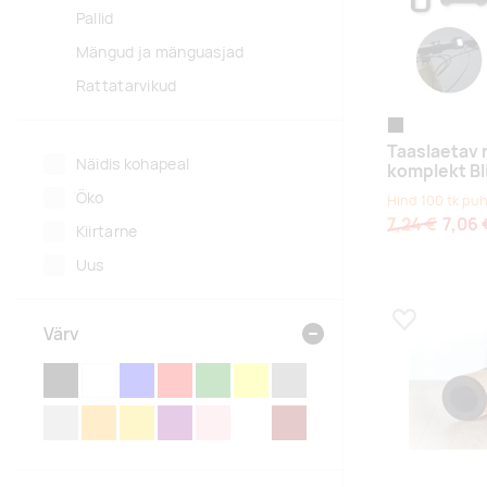
Pallid
Mängud ja mänguasjad
Rattatarvikud
must
Taaslaetav 
Näidis kohapeal
komplekt Bl
Öko
Hind 100 tk puh
7,24 €
7,06 
Kiirtarne
Uus
Lisa lemmikuk
Värv
MUST
VALGE
SININE
PUNANE
ROHELINE
KOLLANE
HALL
HÕBEDANE
ORANŽ
KULDNE
LILLA
ROOSA
MITMEVÄRVILINE
PRUUN