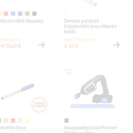
llane
punane
sinine
tumesinine
roheline
must
off white,wood
okiust rätik Bayalax
Denise puidust
hüppenöör puuvillases
kotis
100 tk puhul
Hind 100 tk puhul
 €
11,40 €
8,65 €
a lemmikuks
Lisa lemmikuks
ack
oranž
red
heleroheline
kollane
black
dirätik Drye
Massaažipüstol Prixton