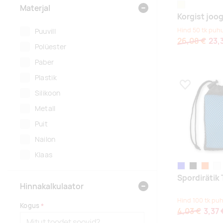
beež
Materjal
Korgist joo
Hind 50 tk puhu
Puuvill
26,08 €
23,
Polüester
Paber
Plastik
Lisa lemmikuk
Silikoon
Metall
Puit
Nailon
Klaas
sinine
must
oranž
val
Spordirätik
Hinnakalkulaator
Hind 100 tk puh
Kogus
4,03 €
3,37 