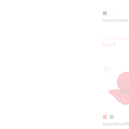
must/valge
valge
Istumisalus
Hind 100 tk puh
9,61 €
Lisa lemmikuk
punane
roheline
Saunalina Ri