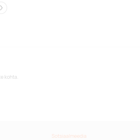
Next
te kohta.
Sotsiaalmeedia