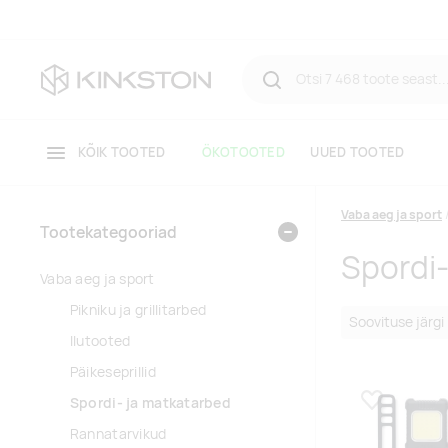
KÕIK TOOTED
ÖKOTOOTED
UUED TOOTED
Vaba aeg ja sport
Tootekategooriad
Spordi
Vaba aeg ja sport
Pikniku ja grillitarbed
Ilutooted
Päikeseprillid
Spordi- ja matkatarbed
Lisa lemmikuk
Rannatarvikud