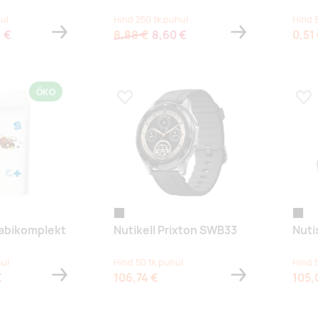
ul
Hind 250 tk puhul
Hind 
1 €
8,88 €
8,60 €
0,51
ÖKO
s
Lisa lemmikuks
Lis
black
black
abikomplekt
Nutikell Prixton SWB33
Nuti
hul
Hind 50 tk puhul
Hind 
€
106,74 €
105,