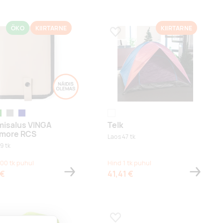
ÖKO
KIIRTARNE
KIIRTARNE
a lemmikuks
Lisa lemmikuks
heline
greige
tumesinine
multi color
misalus VINGA
Telk
imore RCS
Laos 47 tk
9 tk
100 tk puhul
Hind 1 tk puhul
 €
41,41 €
a lemmikuks
Lisa lemmikuks