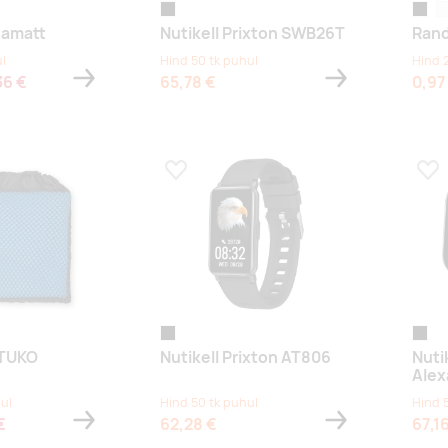
black
must
va
gamatt
Nutikell Prixton SWB26T
Rand
l
Hind 50 tk puhul
Hind 
36 €
65,78 €
0,97
s
Lisa lemmikuks
Lis
ge
black
black
 TUKO
Nutikell Prixton AT806
Nuti
Alex
ul
Hind 50 tk puhul
Hind 
€
62,28 €
67,1