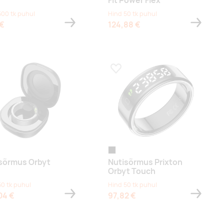
Fit Power Flex
500 tk puhul
Hind 50 tk puhul
 €
124,88 €
a lemmikuks
Lisa lemmikuks
black
sõrmus Orbyt
Nutisõrmus Prixton
Orbyt Touch
50 tk puhul
Hind 50 tk puhul
04 €
97,82 €