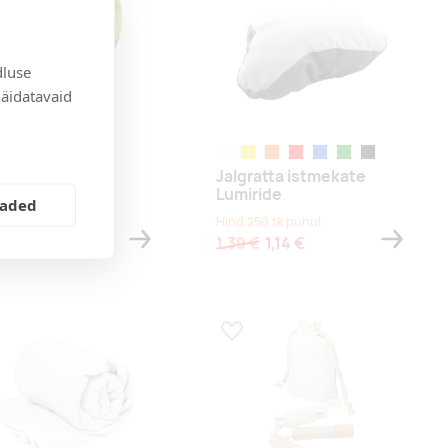
dluse
näidatavaid
kollane
valge
kollane
oranž
punane
sinine
roheline
must
e peegeldav ja
Jalgratta istmekate
indel kiivrikate
Lumiride
eaded
100 tk puhul
Hind 250 tk puhul
 €
1,39 €
1,14 €
a lemmikuks
Lisa lemmikuks