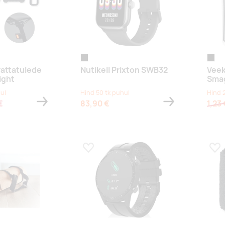
black
must
rattatulede
Nutikell Prixton SWB32
Veek
ight
Smag
ul
Hind 50 tk puhul
Hind 
€
83,90 €
1,23 
s
Lisa lemmikuks
Lis