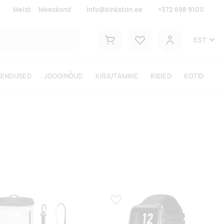
Meist
Meeskond
info@kinkston.ee
+372 698 9100
Lemmikud
EST
Ostukorv
Kasutaja
HENDUSED
JOOGINÕUD
KIRJUTAMINE
RIIDED
KOTID
a lemmikuks
Lisa lemmikuks