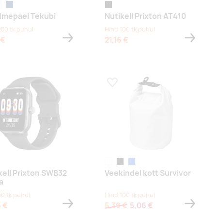
lge
french navy
black
mepael Tekubi
Nutikell Prixton AT410
250 tk puhul
Hind 100 tk puhul
 €
21,16 €
a lemmikuks
Lisa lemmikuks
white
black
sügavsinine
kell Prixton SWB32
Veekindel kott Survivor
a
50 tk puhul
Hind 100 tk puhul
6 €
5,39 €
5,06 €