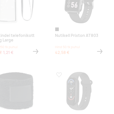
black
indel telefonikott
Nutikell Prixton AT803
 Large
250 tk puhul
Hind 50 tk puhul
€
1,21 €
42,58 €
a lemmikuks
Lisa lemmikuks