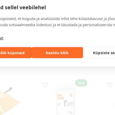
d sellel veebilehel
üpsiseid, et koguda ja analüüsida infot lehe külastatavuse ja jõu
uda sotsiaalmeedia liidestusi ja et täiustada ja personaliseerida 
lt
ue
white
red
solid black
kollane
oranž
sügavsinine
sõnajalaroheline
neoon
av
Sadulakate Jesse
Andr
Faltbar
veek
õik küpsised
Keeldu kõik
Küpsiste s
hul
Hind 250 tk puhul
Hind 
€
1,25 €
3,92
ÖKO
s
Lisa lemmikuks
Lis