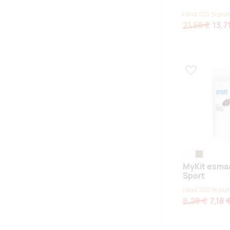
Hind 100 tk puh
21,58 €
13,7
Lisa lemmikuk
white
helepruun
MyKit esma
Sport
Hind 250 tk pu
8,28 €
7,18 