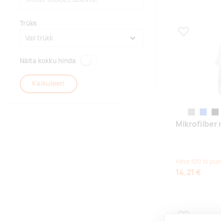
Trükk
Lisa lemmikuk
Näita kokku hinda
Kalkuleeri
white
hall
sügavsi
bla
Mikrofiiber r
Hind 100 tk puh
14,21 €
Lisa lemmikuk