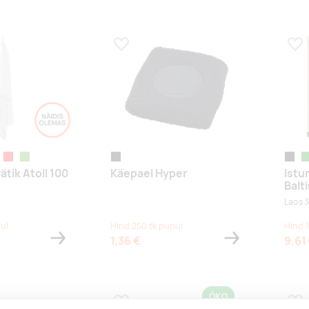
s
Lisa lemmikuks
Lis
nine
ck
red
laimiroheline
black
white
must
ro
ätik Atoll 100
Käepael Hyper
Istu
Balt
Laos 3
ul
Hind 250 tk puhul
Hind 
1,36 €
9,61
ÖKO
s
Lisa lemmikuks
Lis