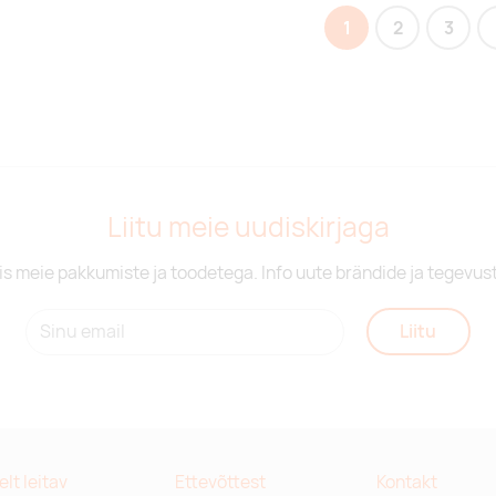
1
2
3
Liitu meie uudiskirjaga
is meie pakkumiste ja toodetega. Info uute brändide ja tegevus
Liitu
relt leitav
Ettevõttest
Kontakt