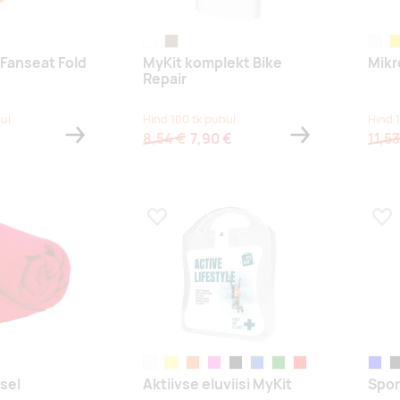
white
helepruun
valge
ko
 Fanseat Fold
MyKit komplekt Bike
Mikr
Repair
ul
Hind 100 tk puhul
Hind 
8,54 €
7,90 €
11,53
s
Lisa lemmikuks
Lis
white
yellow
orange
magenta
solid black
blue
green
red
sinine
bl
sel
Aktiivse eluviisi MyKit
Spor