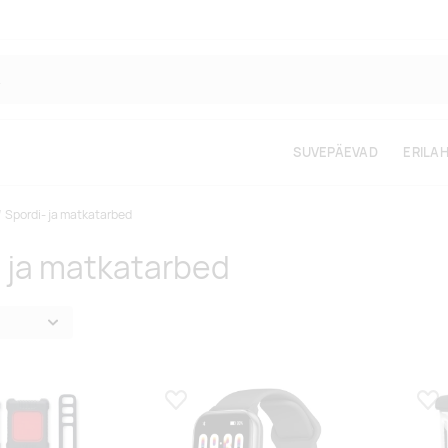
SUVEPÄEVAD
ERILA
Spordi- ja matkatarbed
- ja matkatarbed
s
Lisa lemmikuks
Lis