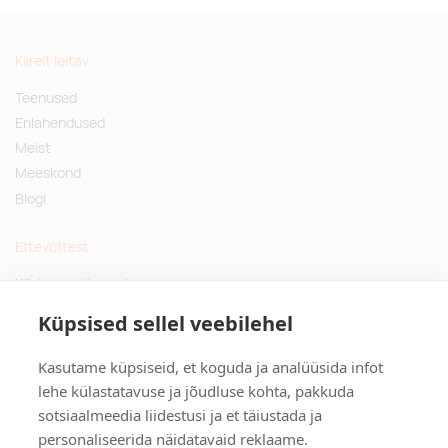
Kiirelt leitav
Teenused
Erilahendused
Meist
Meeskond
Blogi
Ettevõttest
Küsimused ja vastused
Jätkusuutlikud kingitused
Küpsised sellel veebilehel
Privaatsuspoliitika
Kasutame küpsiseid, et koguda ja analüüsida infot
Kontakt
lehe külastatavuse ja jõudluse kohta, pakkuda
sotsiaalmeedia liidestusi ja et täiustada ja
Tulika põik 3, Tallinn
personaliseerida näidatavaid reklaame.
info@kinkston.ee