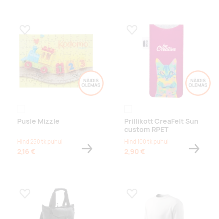
Lisa lemmikuks
Lisa lemmikuks
white
white/grey
Pusle Mizzle
Prillikott CreaFelt Sun
custom RPET
Hind 250 tk puhul
Hind 100 tk puhul
2,16 €
2,90 €
Lisa lemmikuks
Lisa lemmikuks