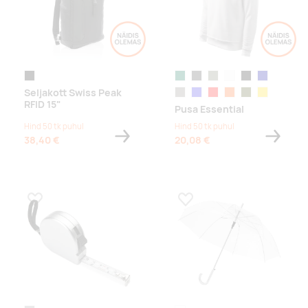
black
tuhm tumeroheline
dark gray melange
castor gray
valge
must
tumesinine
Seljakott Swiss Peak
ash melange
sinine
punane
oranž
military
kollane
RFID 15"
Pusa Essential
midnight blue
erk tumeroheline
garnet
Hind 50 tk puhul
Hind 50 tk puhul
38,40 €
20,08 €
Lisa lemmikuks
Lisa lemmikuks