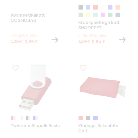
läbipaistev valge
black
blue
red
white
royal blue
orange
Kosmeetikakott
lime
yellow
turquoise
fuchsia
dark green
french navy
COSMOBAG
Krookpaeltega kott
SHOOPPET
Hind 250 tk puhul
Hind 500 tk puhul
1,28 €
0,99 €
1,03 €
0,84 €
Lisa lemmikuks
Lisa lemmikuks
punane/hõbedane
valge/hõbedane
must/hõbedane
sinine/hõbedane
red
black
sinine
Twister mälupulk Basic
Kindaga jääkaabits
Colt