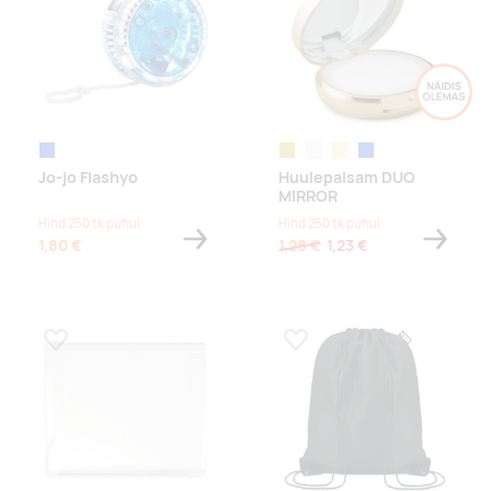
sinine
gold
shiny silver
champagne
blue
Jo-jo Flashyo
Huulepalsam DUO
MIRROR
Hind 250 tk puhul
Hind 250 tk puhul
1,80 €
1,28 €
1,23 €
Lisa lemmikuks
Lisa lemmikuks