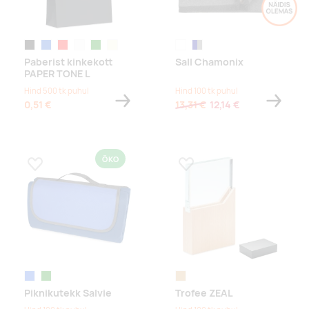
must
sinine
punane
valge
roheline
beež
beež/hall
tumesinine/hall
Paberist kinkekott
Sall Chamonix
PAPER TONE L
Hind 500 tk puhul
Hind 100 tk puhul
0,51 €
13,31 €
12,14 €
ÖKO
Lisa lemmikuks
Lisa lemmikuks
sügavsinine
green
puit
Piknikutekk Salvie
Trofee ZEAL