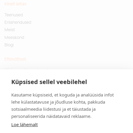
Kiirelt leitav
Teenused
Erilahendused
Meist
Meeskond
Blogi
Ettevõttest
Küsimused ja vastused
Jätkusuutlikud kingitused
Küpsised sellel veebilehel
Privaatsuspoliitika
Kasutame küpsiseid, et koguda ja analüüsida infot
Kontakt
lehe külastatavuse ja jõudluse kohta, pakkuda
sotsiaalmeedia liidestusi ja et täiustada ja
Tulika põik 3, Tallinn
personaliseerida näidatavaid reklaame.
info@kinkston.ee
+372 6989 100
Loe lähemalt