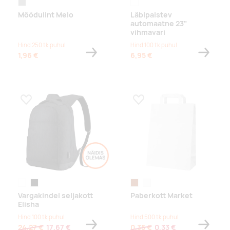
matt hõbe
läbipaistev valge
Mõõdulint Melo
Läbipaistev
automaatne 23"
vihmavari
Hind 250 tk puhul
Hind 100 tk puhul
1,96 €
6,95 €
Lisa lemmikuks
Lisa lemmikuks
tuhkhall
must
pruun
valge
Vargakindel seljakott
Paberkott Market
Elisha
Hind 100 tk puhul
Hind 500 tk puhul
24,27 €
17,67 €
0,35 €
0,33 €