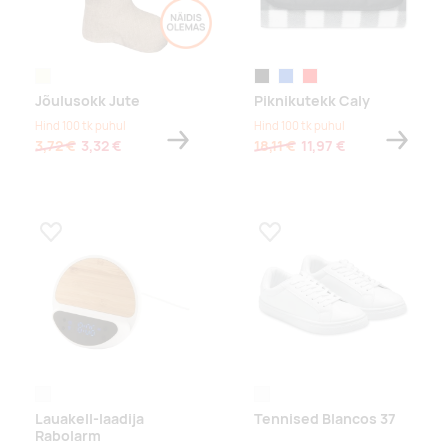
beež
must
sinine
punane
Jõulusokk Jute
Piknikutekk Caly
Hind 100 tk puhul
Hind 100 tk puhul
3,72 €
3,32 €
18,11 €
11,97 €
Lisa lemmikuks
Lisa lemmikuks
valge
valge
Lauakell-laadija
Tennised Blancos 37
Rabolarm