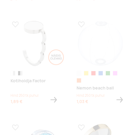
Lisa lemmikuks
Lisa lemmikuks
valge/hõbe
must/hõbedane
valge
kollane
punane
sinine
roheline
roosa
Kotihoidja Factor
oranž
Nemon beach ball
Hind 250 tk puhul
Hind 250 tk puhul
1,89 €
1,03 €
Lisa lemmikuks
Lisa lemmikuks