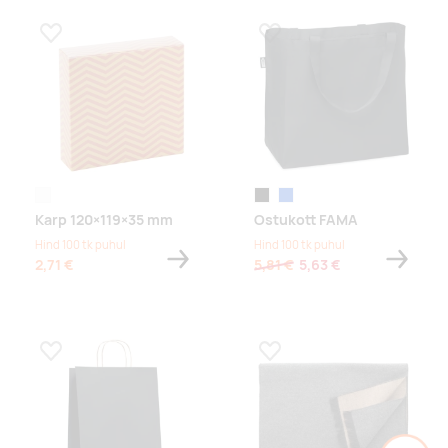
Lisa lemmikuks
Lisa lemmikuks
white
must
sinine
Karp 120×119×35 mm
Ostukott FAMA
Hind 100 tk puhul
Hind 100 tk puhul
2,71 €
5,81 €
5,63 €
Lisa lemmikuks
Lisa lemmikuks