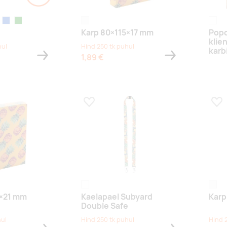
nane
sinine
roheline
white
white
Karp 80×115×17 mm
Pop
klie
hul
Hind 250 tk puhul
karb
1,89 €
s
Lisa lemmikuks
Lis
white
white
4×21 mm
Kaelapael Subyard
Karp
Double Safe
hul
Hind 250 tk puhul
Hind 