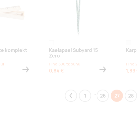
white
white
ite komplekt
Kaelapael Subyard 15
Karp
Zero
hul
Hind 500 tk puhul
Hind 
0,84 €
1,89
...
1
26
27
28
Previous