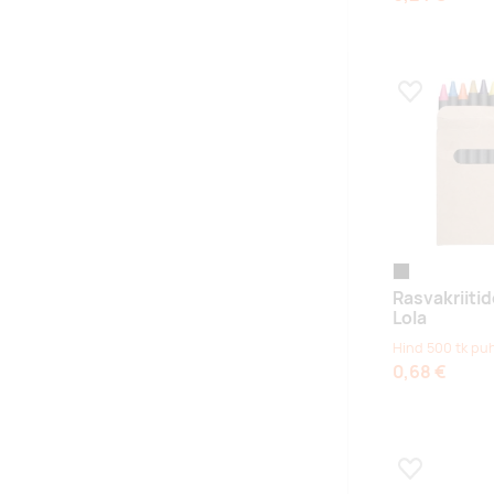
Lisa lemmikuk
black/beige
Rasvakriiti
Lola
Hind 500 tk pu
0,68 €
Lisa lemmikuk