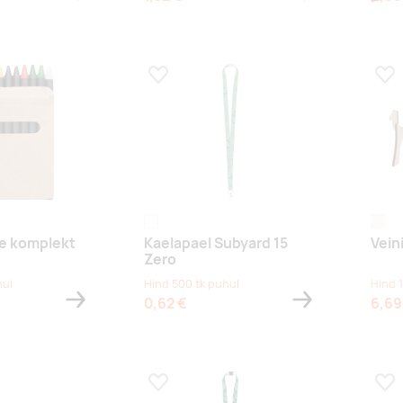
s
Lisa lemmikuks
Lis
white
natur
de komplekt
Kaelapael Subyard 15
Vein
Zero
hul
Hind 500 tk puhul
Hind 
0,62 €
6,69
s
Lisa lemmikuks
Lis