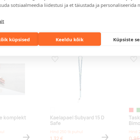
uda sotsiaalmeedia liidestusi ja et täiustada ja personaliseerida 
green
natur
ubyard 15 D
Stressipall Kaledu
Tree
lt
hul
Hind 250 tk puhul
Hind 
1,50 €
1,47 €
1,83
õik küpsised
Keeldu kõik
Küpsiste s
s
Lisa lemmikuks
Lis
white
punan
ro
de komplekt
Kaelapael Subyard 15 D
Task
Safe
Bim
hul
Hind 250 tk puhul
Hind 
1,32 €
0,95