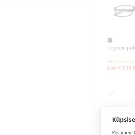
must
Lugemispril
Hind 250 tk pu
1,89 €
1,39 
Lisa lemmikuk
Küpsise
Kasutame k