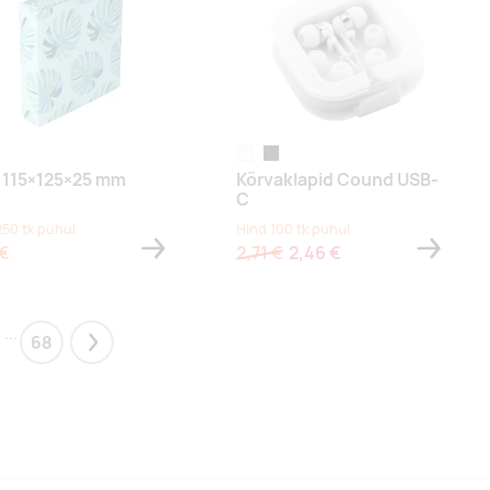
valge
must
 115×125×25 mm
Kõrvaklapid Cound USB-
C
250 tk puhul
Hind 100 tk puhul
 €
2,71 €
2,46 €
...
68
Next