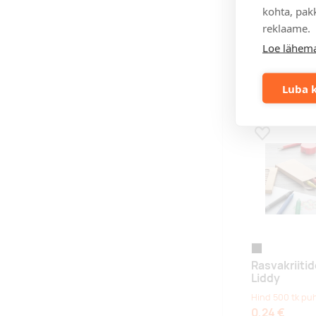
kohta, pakk
white
reklaame.
Kaelapael S
Loe lähema
Hind 250 tk pu
1,10 €
Luba k
Lisa lemmikuk
black/beige
Rasvakriiti
Liddy
Hind 500 tk pu
0,24 €