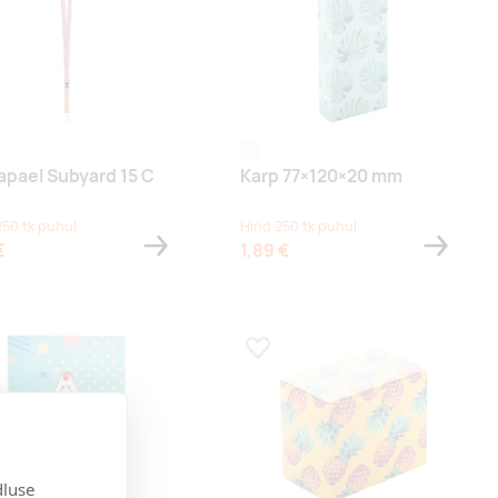
white
apael Subyard 15 C
Karp 77×120×20 mm
250 tk puhul
Hind 250 tk puhul
€
1,89 €
a lemmikuks
Lisa lemmikuks
dluse