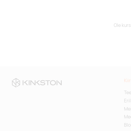
Ole kurs
Kii
Te
Eri
Mei
Me
Blo