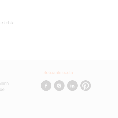
te kohta.
Sotsiaalmeedia
allinn
.ee