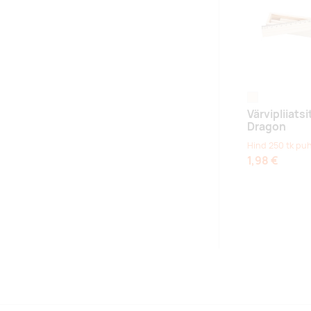
naturaalne
Värvipliiats
Dragon
Hind 250 tk pu
1,98 €