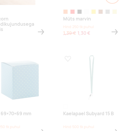
oranž
punane
must
valge
kollane
pruun
hall
khaki
corn
Müts marvin
ndikujundusega
Hind 250 tk puhul
is
1,39 €
1,30 €
a lemmikuks
Lisa lemmikuks
white
 69×70×69 mm
Kaelapael Subyard 15 B
250 tk puhul
Hind 500 tk puhul