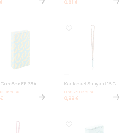
 €
0,81 €
a lemmikuks
Lisa lemmikuks
white
 CreaBox EF-384
Kaelapael Subyard 15 C
100 tk puhul
Hind 250 tk puhul
 €
0,99 €
a lemmikuks
Lisa lemmikuks