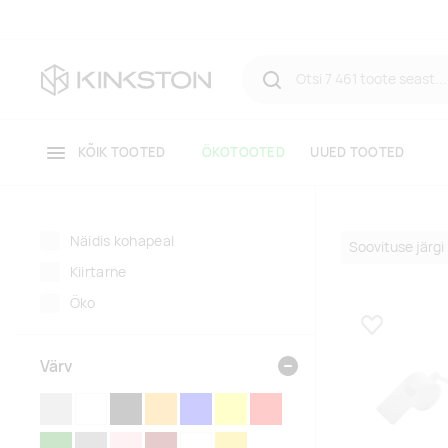
KÕIK TOOTED
ÖKOTOOTED
UUED TOOTED
Näidis kohapeal
Kiirtarne
Öko
Lisa lemmikuk
Värv
HÕBEDANE
VALGE
MUST
ORANŽ
SININE
KOLLANE
PUNANE
ROHELINE
HALL
ROOSA
PRUUN
LÄBIPAISTEV
KULDNE
MITMEVÄRVILINE