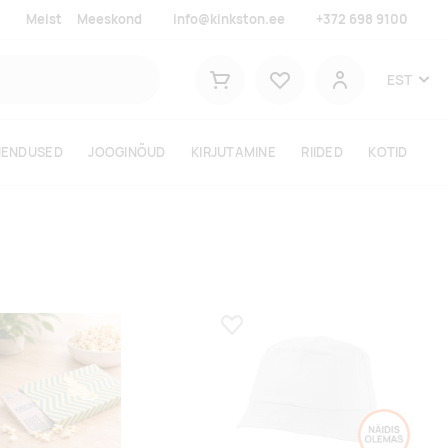
Meist
Meeskond
info@kinkston.ee
+372 698 9100
Lemmikud
EST
Ostukorv
Kasutaja
HENDUSED
JOOGINÕUD
KIRJUTAMINE
RIIDED
KOTID
a lemmikuks
Lisa lemmikuks