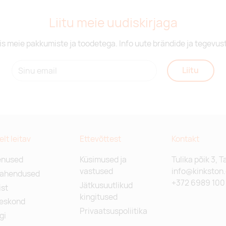
Liitu meie uudiskirjaga
is meie pakkumiste ja toodetega. Info uute brändide ja tegevus
Liitu
relt leitav
Ettevõttest
Kontakt
enused
Küsimused ja
Tulika põik 3, T
vastused
info@kinkston
lahendused
+372 6989 100
Jätkusuutlikud
st
kingitused
eskond
Privaatsuspoliitika
gi