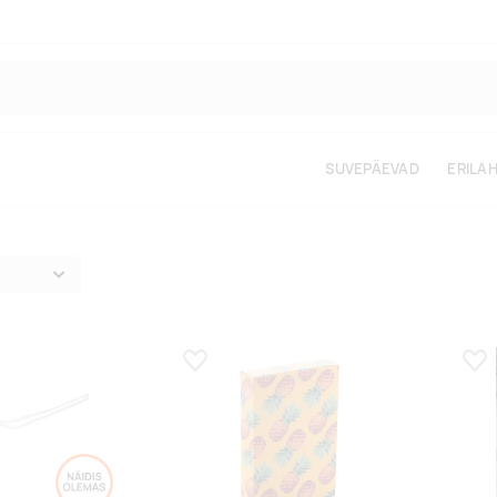
SUVEPÄEVAD
ERILA
s
Lisa lemmikuks
Lis