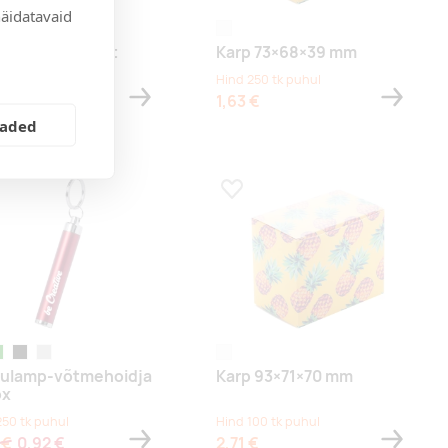
näidatavaid
aalne
white
Card jõulukaart
Karp 73×68×39 mm
250 tk puhul
Hind 250 tk puhul
 €
1,63 €
eaded
a lemmikuks
Lisa lemmikuks
e
heline
must
hõbe
white
ulamp-võtmehoidja
Karp 93×71×70 mm
ox
250 tk puhul
Hind 100 tk puhul
 €
0,92 €
2,71 €