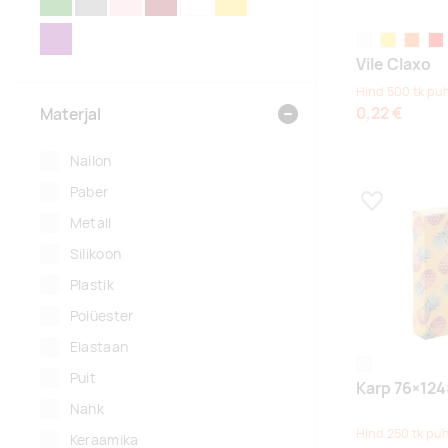
LILLA
valge
kollane
oranž
pu
Vile Claxo
Hind 500 tk pu
0,22 €
Materjal
Nailon
Paber
Lisa lemmikuk
Metall
Silikoon
Plastik
Polüester
Elastaan
white
Puit
Karp 76×12
Nahk
Hind 250 tk pu
Keraamika