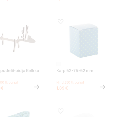
a lemmikuks
Lisa lemmikuks
aalne
white
ipudelihoidja Kelkka
Karp 62×76×62 mm
100 tk puhul
Hind 250 tk puhul
 €
1,89 €
a lemmikuks
Lisa lemmikuks