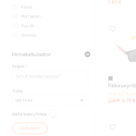
1,89 €
Klaas
Portselan
Puuvill
Lisa lemmikuk
Viskoos
Hinnakalkulaator
Kogus
multi colour
Päikesepril
Trükk
Hind 500 tk pu
1,19 €
0,75 €
Näita kokku hinda
Kalkuleeri
Lisa lemmikuk