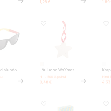
1,28 €
1,89
s
Lisa lemmikuks
Lis
naturaalne
white
lid Mundo
Jõuluehe WoXmas
Karp
hul
Hind 500 tk puhul
Hind 
0,48 €
4,33
s
Lisa lemmikuks
Lis