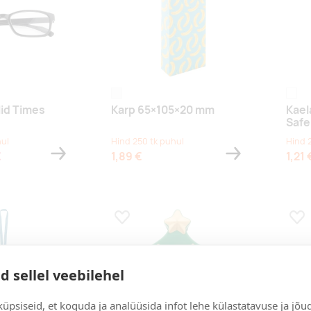
white
white
lid Times
Karp 65×105×20 mm
Kael
Safe
hul
Hind 250 tk puhul
Hind 
€
1,89 €
1,21 
s
Lisa lemmikuks
Lis
d sellel veebilehel
üpsiseid, et koguda ja analüüsida infot lehe külastatavuse ja jõu