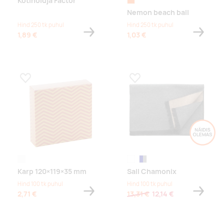
Kotihoidja Factor
oranž
Nemon beach ball
Hind 250 tk puhul
Hind 250 tk puhul
1,89 €
1,03 €
Lisa lemmikuks
Lisa lemmikuks
white
beež/hall
tumesinine/hall
Karp 120×119×35 mm
Sall Chamonix
Hind 100 tk puhul
Hind 100 tk puhul
2,71 €
13,31 €
12,14 €