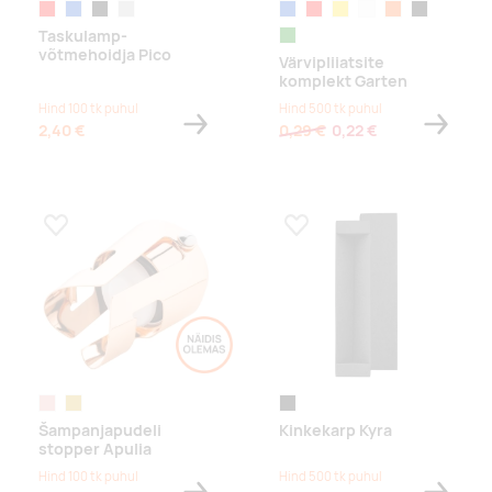
punane
sinine
must
hõbe
sinine
punane
kollane
valge
oranž
must
Taskulamp-
roheline
võtmehoidja Pico
Värvipliiatsite
komplekt Garten
Hind 100 tk puhul
Hind 500 tk puhul
2,40 €
0,29 €
0,22 €
Lisa lemmikuks
Lisa lemmikuks
roosa
kuldne
black
Šampanjapudeli
Kinkekarp Kyra
stopper Apulia
Hind 100 tk puhul
Hind 500 tk puhul