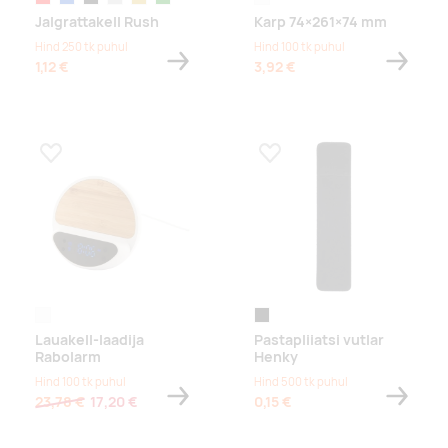
Jalgrattakell Rush
Karp 74×261×74 mm
Hind 250 tk puhul
Hind 100 tk puhul
1,12 €
3,92 €
Lisa lemmikuks
Lisa lemmikuks
valge
black
Lauakell-laadija
Pastapliiatsi vutlar
Rabolarm
Henky
Hind 100 tk puhul
Hind 500 tk puhul
23,78 €
17,20 €
0,15 €