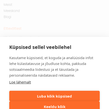
Meist
Meeskond
Blogi
Ettevõttest
Küsimused ja vastused
Jätkusuutlikud kingitused
Küpsised sellel veebilehel
Privaatsuspoliitika
Kasutame küpsiseid, et koguda ja analüüsida infot
Kontakt
lehe külastatavuse ja jõudluse kohta, pakkuda
sotsiaalmeedia liidestusi ja et täiustada ja
Tulika põik 3, Tallinn
personaliseerida näidatavaid reklaame.
info@kinkston.ee
+372 6989 100
Loe lähemalt
Sotsiaalmeedia
Luba kõik küpsised
Keeldu kõik