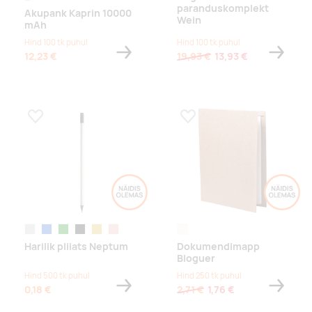
paranduskomplekt
Akupank Kaprin 10000
Wein
mAh
Hind 100 tk puhul
Hind 100 tk puhul
12,23 €
19,93 €
13,93 €
Lisa lemmikuks
Lisa lemmikuks
hõbe
sinine
roheline
must
kuldne
roosa
naturaalne
Harilik pliiats Neptum
Dokumendimapp
Bloguer
Hind 500 tk puhul
Hind 250 tk puhul
0,18 €
2,71 €
1,76 €