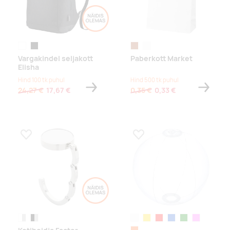
tuhkhall
must
pruun
valge
Vargakindel seljakott
Paberkott Market
Elisha
Hind 100 tk puhul
Hind 500 tk puhul
24,27 €
17,67 €
0,35 €
0,33 €
Lisa lemmikuks
Lisa lemmikuks
valge/hõbe
must/hõbedane
valge
kollane
punane
sinine
roheline
roosa