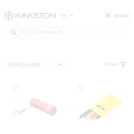
MENÜÜ
EST
Filtreeri
Filter
Lisa lemmikuks
Lisa lemmikuks