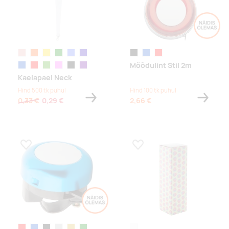
roosa
oranž
kollane
roheline
helesinine
tumesinine
must
sinine
punane
Mõõdulint Stil 2m
sinine
punane
laimiroheline
roosa
must
lilla
Kaelapael Neck
Hind 500 tk puhul
Hind 100 tk puhul
0,33 €
0,29 €
2,66 €
Lisa lemmikuks
Lisa lemmikuks
punane
sinine
must
hõbe
kuldne
roheline
white