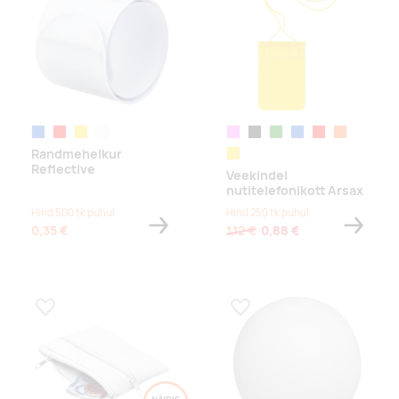
sinine
punane
kollane
valge
roosa
must
roheline
sinine
punane
oranž
Randmehelkur
kollane
Reflective
Veekindel
nutitelefonikott Arsax
Hind 500 tk puhul
Hind 250 tk puhul
0,35 €
1,12 €
0,88 €
Lisa lemmikuks
Lisa lemmikuks