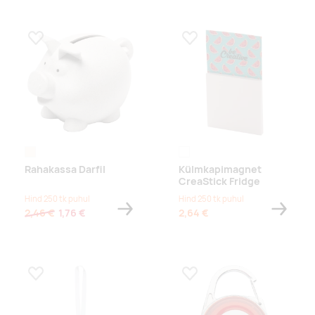
Lisa lemmikuks
Lisa lemmikuks
naturaalne
white
Rahakassa Darfil
Külmkapimagnet
CreaStick Fridge
Hind 250 tk puhul
Hind 250 tk puhul
2,46 €
1,76 €
2,64 €
Lisa lemmikuks
Lisa lemmikuks