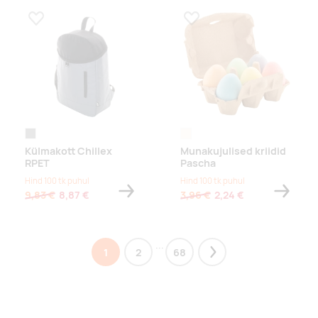
Lisa lemmikuks
Lisa lemmikuks
hall
naturaalne
Külmakott Chillex
Munakujulised kriidid
RPET
Pascha
Hind 100 tk puhul
Hind 100 tk puhul
9,83 €
8,87 €
3,96 €
2,24 €
...
1
2
68
Next