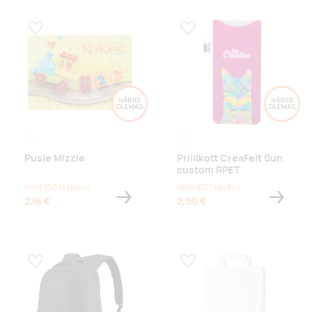
Lisa lemmikuks
Lisa lemmikuks
white
white/grey
Pusle Mizzle
Prillikott CreaFelt Sun
custom RPET
Hind 250 tk puhul
Hind 100 tk puhul
2,16 €
2,90 €
Lisa lemmikuks
Lisa lemmikuks