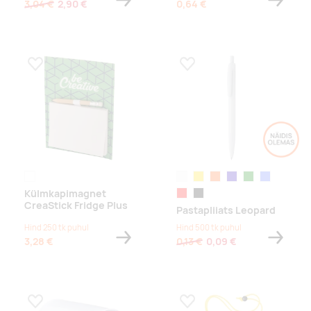
3,04 €
2,90 €
0,64 €
Lisa lemmikuks
Lisa lemmikuks
white
valge
kollane
oranž
tumesinine
roheline
helesinine
Külmkapimagnet
punane
must
CreaStick Fridge Plus
Pastapliiats Leopard
Hind 250 tk puhul
Hind 500 tk puhul
3,28 €
0,13 €
0,09 €
Lisa lemmikuks
Lisa lemmikuks