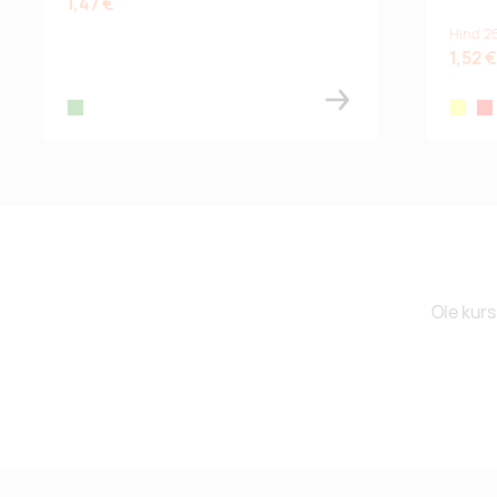
1,47 €
Hind 2
1,52 €
green
yellow
red
Ole kurs