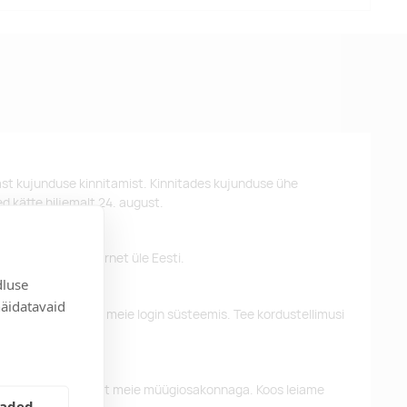
st kujunduse kinnitamist. Kinnitades kujunduse ühe
d kätte hiljemalt 24. august.
 pakume tasuta tarnet üle Eesti.
dluse
näidatavaid
eelnevaid tellimusi meie login süsteemis. Tee kordustellimusi
alun võtke ühendust meie müügiosakonnaga. Koos leiame
eaded