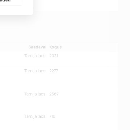
Saadaval
Kogus
Tarnija laos:
2031
Tarnija laos:
2277
Tarnija laos:
2567
Tarnija laos:
716