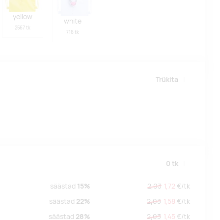
yellow
white
2567 tk
716 tk
Trükita
0
tk
säästad
15%
2,03
1,72
€/
tk
säästad
22%
2,03
1,58
€/
tk
säästad
28%
2,03
1,45
€/
tk