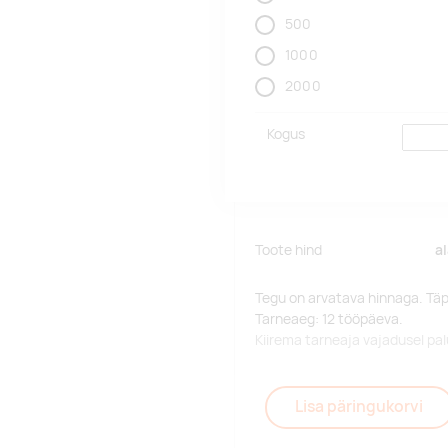
500
1000
2000
Kogus
Toote hind
a
Tegu on arvatava hinnaga. Tä
Tarneaeg: 12 tööpäeva.
Kiirema tarneaja vajadusel p
Lisa päringukorvi