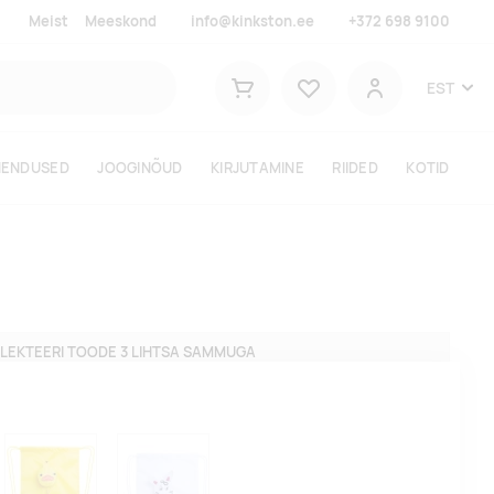
Meist
Meeskond
info@kinkston.ee
+372 698 9100
Lemmikud
EST
Ostukorv
Kasutaja
HENDUSED
JOOGINÕUD
KIRJUTAMINE
RIIDED
KOTID
LEKTEERI TOODE 3 LIHTSA SAMMUGA