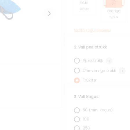
blue
2031 tk
orange
Järgmised
2277 tk
Vaata kogu laoseisu
2. Vali pealetrükk
i
Presstrükk
i
Ühe värviga trükk
Trükita
3. Vali Kogus
50
(min. kogus)
100
250