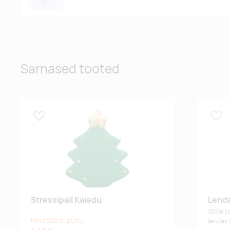
Sarnased tooted
Lisa lemmikuks
Lisa
Stressipall Kaledu
Lenda
100% ta
Hind 250 tk puhul
lendav t