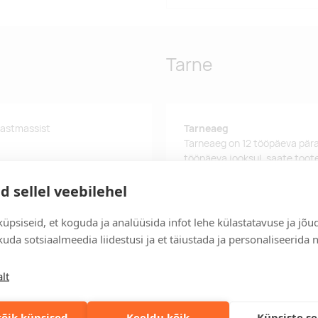
Tarne
plastmassist
Tarneaeg
Tarneaeg on 12 tööpäeva pära
tööpäeva jooksul, saate toote
Tarne tingimused
d sellel veebilehel
Üle 500 euro tellimuste puhul
üpsiseid, et koguda ja analüüsida infot lehe külastatavuse ja jõu
Tellimuste info
uda sotsiaalmeedia liidestusi ja et täiustada ja personaliseerida 
Jälgi oma olemasolevaid ning 
lihtsalt.
lt
Kiired tellimused
Kiirema tarneaja vajadusel p
õik küpsised
Keeldu kõik
Küpsiste s