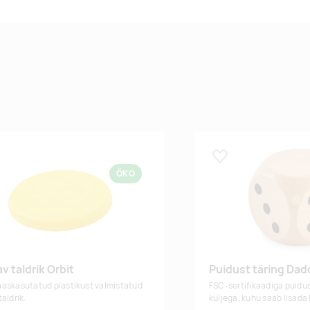
 lemmikuks
Lisa lemmikuks
ÖKO
v taldrik Orbit
Puidust täring Dad
askasutatud plastikust valmistatud
FSC-sertifikaadiga puidus
aldrik.
küljega, kuhu saab lisada 