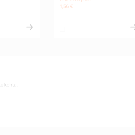
1,56 €
white
te kohta.