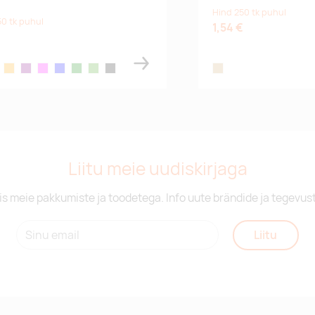
Hind 250 tk puhul
50 tk puhul
1,54 €
orange
purple
magenta
blue
green
lime
black
wood
Liitu meie uudiskirjaga
is meie pakkumiste ja toodetega. Info uute brändide ja tegevus
Liitu