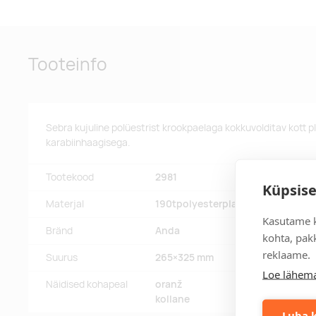
Tooteinfo
Sebra kujuline polüestrist krookpaelaga kokkuvolditav kott 
karabiinhaagisega.
Tootekood
2981
Küpsise
Materjal
190tpolyesterplastic
Kasutame k
Bränd
Anda
kohta, pakk
reklaame.
Suurus
265×325 mm
Loe lähema
Näidised kohapeal
oranž
kollane
Luba k