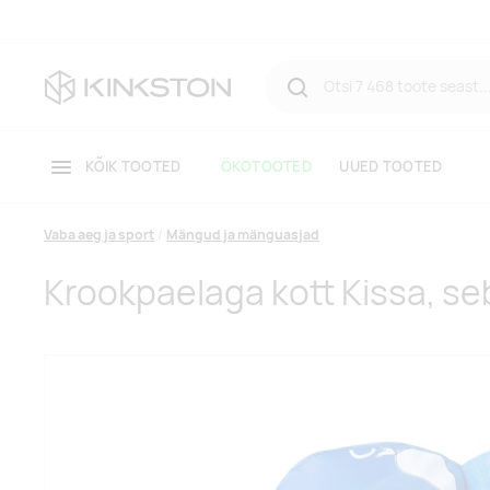
KÕIK TOOTED
ÖKOTOOTED
UUED TOOTED
Vaba aeg ja sport
Mängud ja mänguasjad
Krookpaelaga kott Kissa, se