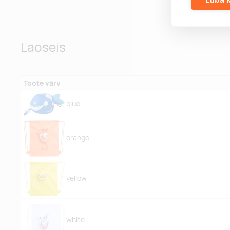
Laoseis
Toote värv
blue
orange
yellow
white