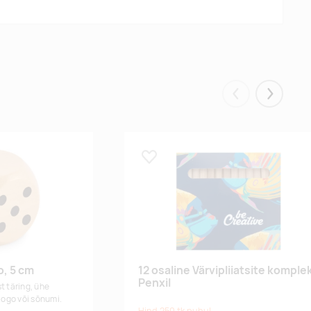
Eelmised
Järgmis
Lisa lemmikuks
o, 5 cm
12 osaline Värvipliiatsite komple
Penxil
t täring, ühe
logo või sõnumi.
Hind 250 tk puhul