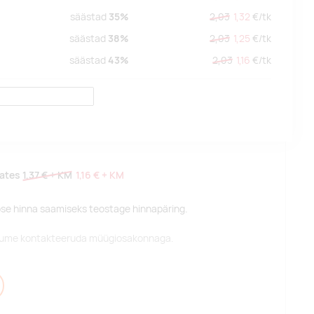
säästad
35%
2,03
1,32
€/
tk
säästad
38%
2,03
1,25
€/
tk
säästad
43%
2,03
1,16
€/
tk
lates
1,37 €
+ KM
1,16 €
+ KM
pse hinna saamiseks teostage hinnapäring.
alume kontakteeruda müügiosakonnaga.