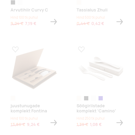
must
valge
naturaalne
Arvutihiir Curvy C
Tassialus Zhuli
Hind 100 tk puhul
Hind 500 tk puhul
9,24 €
7,19 €
0,44 €
0,42 €
Lisa lemmikuks
Lisa lemmikuks
naturaalne
naturaalne
must
valge
tumesinine
juustunugade
Söögiriistade
komplekt Fontina
komplekt 'Camino'
Hind 100 tk puhul
Hind 250 tk puhul
13,86 €
9,24 €
1,39 €
1,08 €