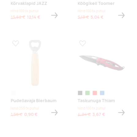
Kõrvaklapid JAZZ
Köögikell Toomer
Hind 100 tk puhul
Hind 100 tk puhul
13,62 €
12,14 €
5,13 €
5,04 €
Lisa lemmikuks
Lisa lemmikuks
naturaalne
must
roheline
punane
sinine
Pudeliavaja Bierbaum
Taskunuga Thiam
Hind 250 tk puhul
Hind 100 tk puhul
1,58 €
0,90 €
4,34 €
3,67 €