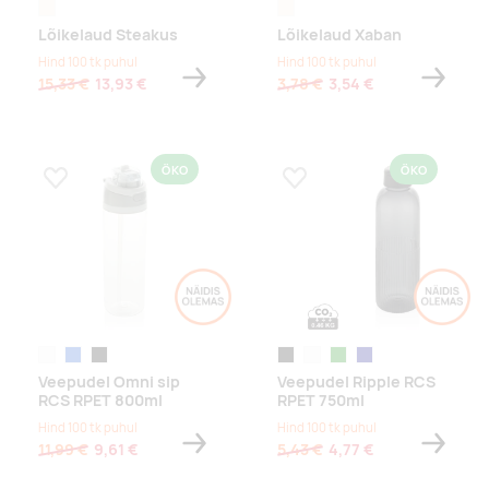
naturaalne
naturaalne
Lõikelaud Steakus
Lõikelaud Xaban
Hind 100 tk puhul
Hind 100 tk puhul
15,33 €
13,93 €
3,78 €
3,54 €
ÖKO
ÖKO
Lisa lemmikuks
Lisa lemmikuks
valge
sinine
must
must
valge
roheline
tumesinine
Veepudel Omni sip
Veepudel Ripple RCS
RCS RPET 800ml
RPET 750ml
Hind 100 tk puhul
Hind 100 tk puhul
11,99 €
9,61 €
5,43 €
4,77 €