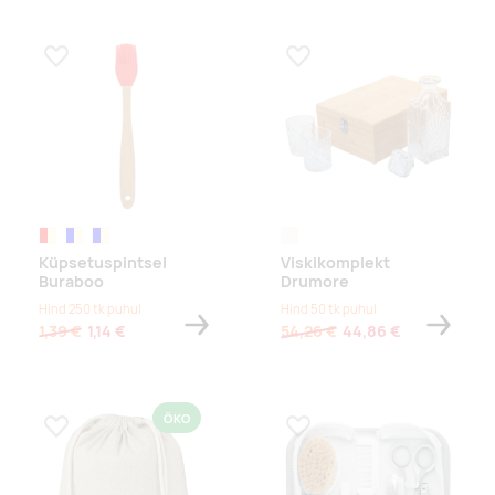
Lisa lemmikuks
Lisa lemmikuks
punane/naturaalne
sinine/naturaalne
roheline/naturaalne
naturaalne
Küpsetuspintsel
Viskikomplekt
Buraboo
Drumore
Hind 250 tk puhul
Hind 50 tk puhul
1,39 €
1,14 €
54,26 €
44,86 €
ÖKO
Lisa lemmikuks
Lisa lemmikuks