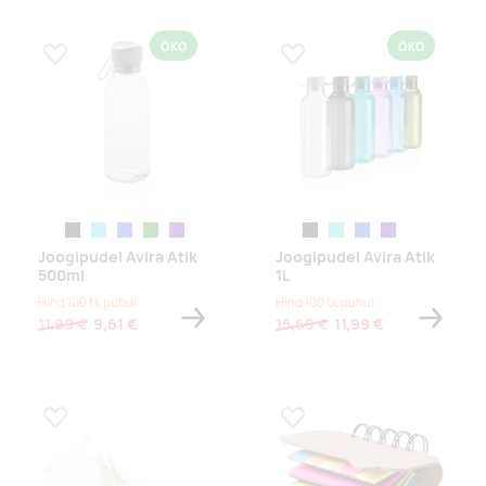
ÖKO
ÖKO
Lisa lemmikuks
Lisa lemmikuks
läbipaistev
must
türkiis
sinine
roheline
lilla
läbipaistev
must
türkiis
sinine
lilla
Joogipudel Avira Atik
Joogipudel Avira Atik
500ml
1L
Hind 100 tk puhul
Hind 100 tk puhul
11,99 €
9,61 €
15,69 €
11,99 €
Lisa lemmikuks
Lisa lemmikuks