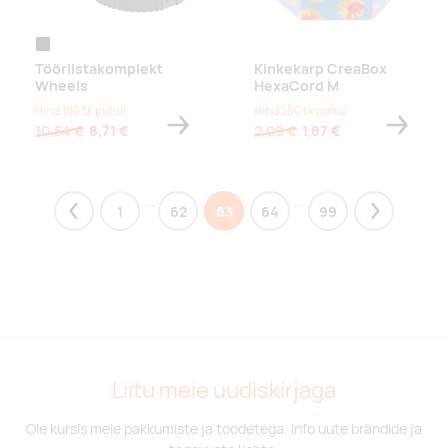
black
white
Tööriistakomplekt
Kinkekarp CreaBox
Wheels
HexaCord M
Hind 100 tk puhul
Hind 250 tk puhul
10,54 €
8,71 €
2,09 €
1,87 €
...
...
1
62
63
64
99
Previous
Next
Liitu meie uudiskirjaga
Ole kursis meie pakkumiste ja toodetega. Info uute brändide ja