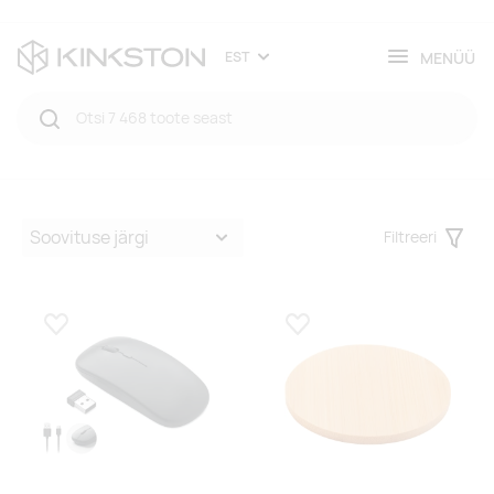
MENÜÜ
EST
Filtreeri
Filter
Lisa lemmikuks
Lisa lemmikuks