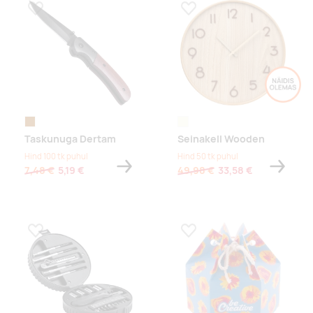
Lisa lemmikuks
Lisa lemmikuks
pruun
beež
Taskunuga Dertam
Seinakell Wooden
Hind 100 tk puhul
Hind 50 tk puhul
7,48 €
5,19 €
49,98 €
33,58 €
Lisa lemmikuks
Lisa lemmikuks