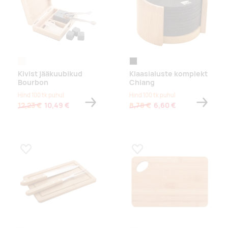
naturaalne
must/naturaalne
Kivist jääkuubikud
Klaasialuste komplekt
Bourbon
Chiang
Hind 100 tk puhul
Hind 100 tk puhul
12,23 €
10,49 €
8,78 €
6,60 €
Lisa lemmikuks
Lisa lemmikuks