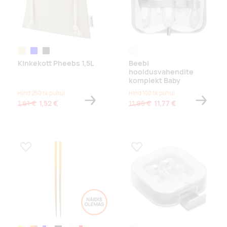
heather natural
sinisetähniline
heather black
valge
Kinkekott Pheebs 1,5L
Beebi
hooldusvahendite
komplekt Baby
Hind 250 tk puhul
Hind 100 tk puhul
1,61 €
1,52 €
11,95 €
11,77 €
Lisa lemmikuks
Lisa lemmikuks