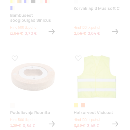
yellow/natural
oranž/naturaalne
roheline/naturaalne
must/naturaalne
white/natural
punane/naturaalne
valge
Kõrvaklapid Musisoft C
sinine/naturaalne
Bambusest
söögipulgad Sinicus
Hind 500 tk puhul
Hind 100 tk puhul
0,86 €
0,70 €
2,66 €
2,64 €
Lisa lemmikuks
Lisa lemmikuks
naturaalne
kollane
oranž
Pudeliavaja Roonito
Helkurvest Visicoat
Hind 500 tk puhul
Hind 100 tk puhul
1,25 €
0,84 €
3,52 €
3,45 €