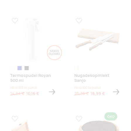
Lisa lemmikuks
Lisa lemmikuks
valge
tumesinine
must
naturaalne
Termospudel Royan
Nugadekopmlekt
500 ml
Sanjo
Hind 100 tk puhul
Hind 100 tk puhul
14,54 €
10,16 €
25,76 €
18,99 €
ÖKO
Lisa lemmikuks
Lisa lemmikuks