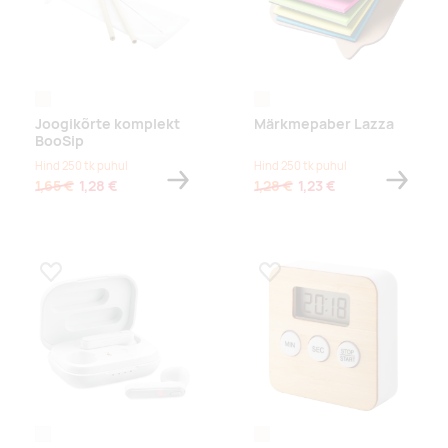
naturaalne
naturaalne
Joogikõrte komplekt
Märkmepaber Lazza
BooSip
Hind 250 tk puhul
Hind 250 tk puhul
1,65 €
1,28 €
1,28 €
1,23 €
Lisa lemmikuks
Lisa lemmikuks
valge
naturaalne