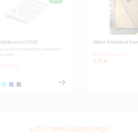
ubikuvorm Chill
Väike lõikelaud bam
o või sõnumi kuvamine uudsel viisil
Hind 100 tk puhul
l tootel.
5,70 €
0 tk puhul
€
aqua
blue
black
Liitu meie uudiskirjaga