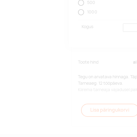
500
1000
Kogus
Toote hind
a
Tegu on arvatava hinnaga. Tä
Tarneaeg: 12 tööpäeva.
Kiirema tarneaja vajadusel p
Lisa päringukorvi