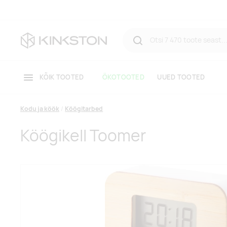
KÕIK TOOTED
ÖKOTOOTED
UUED TOOTED
Kodu ja köök
Köögitarbed
Köögikell Toomer