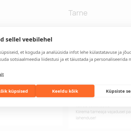
Tarne
d sellel veebilehel
.
Tarneaeg
Tarneaeg on 12 tööpäeva pära
tööpäeva jooksul, saate toote
üpsiseid, et koguda ja analüüsida infot lehe külastatavuse ja jõu
uda sotsiaalmeedia liidestusi ja et täiustada ja personaliseerida 
Tarne tingimused
Üle 500 euro tellimuste puhul
lt
Tellimuste info
Jälgi oma olemasolevaid ning 
õik küpsised
Keeldu kõik
Küpsiste s
lihtsalt.
Kiired tellimused
Kiirema tarneaja vajadusel p
lahenduse!