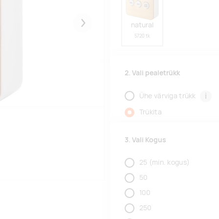
natural
Järgmised
5720 tk
2. Vali pealetrükk
i
Ühe värviga trükk
Trükita
3. Vali Kogus
25
(min. kogus)
50
100
250