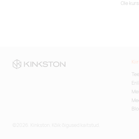
Ole kurs
Kii
Te
Eri
Mei
Me
Blo
©2026. Kinkston. Kõik õigused kaitstud.