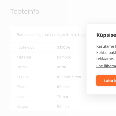
Tooteinfo
Küpsise
Bambusest digitaalne köögikell, mille tagaküljel on magnetid
Kasutame k
Tootekood
335604
kohta, pakk
Materjal
bamboo
reklaame.
Loe lähema
Bränd
Anda
Suurus
60×60×16 mm
Luba k
Pikkus
60 mm
Laius
16 mm
Kõrgus
60 mm