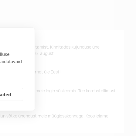
st kujunduse kinnitamist. Kinnitades kujunduse ühe
d kätte hiljemalt 26. august.
dluse
näidatavaid
 pakume tasuta tarnet üle Eesti.
eelnevaid tellimusi meie login süsteemis. Tee kordustellimusi
eaded
alun võtke ühendust meie müügiosakonnaga. Koos leiame