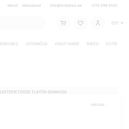
Meist
Meeskond
info@kinkston.ee
+372 698 9100
Lemmikud
EST
Ostukorv
Kasutaja
HENDUSED
JOOGINÕUD
KIRJUTAMINE
RIIDED
KOTID
LEKTEERI TOODE 3 LIHTSA SAMMUGA
natural