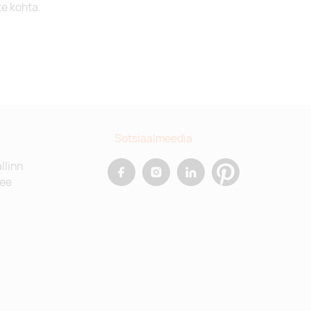
te kohta.
Sotsiaalmeedia
allinn
.ee