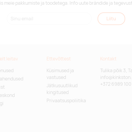
is meie pakkumiste ja toodetega. Info uute brändide ja tegevus
Liitu
relt leitav
Ettevõttest
Kontakt
enused
Küsimused ja
Tulika põik 3, T
vastused
info@kinkston
lahendused
+372 6989 100
Jätkusuutlikud
st
kingitused
eskond
Privaatsuspoliitika
gi