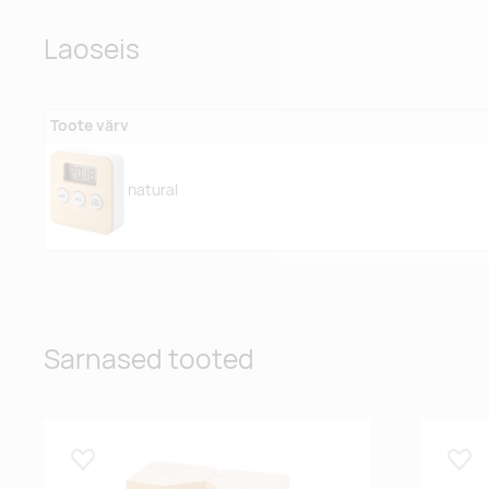
Laoseis
Toote värv
natural
Sarnased tooted
Lisa lemmikuks
Lisa