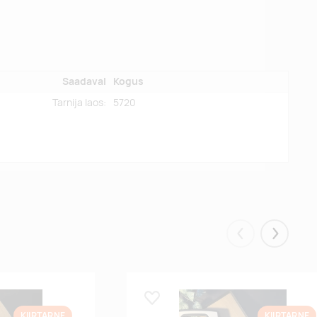
Saadaval
Kogus
Tarnija laos:
5720
Eelmised
Järgmis
Lisa lemmikuks
KIIRTARNE
KIIRTARNE