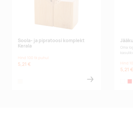
Soola- ja pipratoosi komplekt
Jääku
Kerala
Oma log
kasuliku
Hind 100 tk puhul
Hind 10
5,21 €
5,21 
natural
white
red