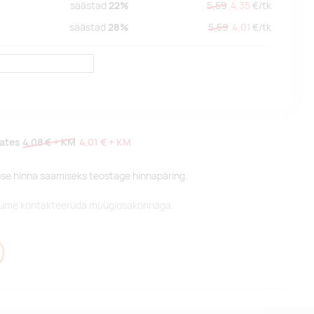
säästad
22%
5,59
4,35
€/
tk
säästad
28%
5,59
4,01
€/
tk
lates
4,08 €
+ KM
4,01 €
+ KM
pse hinna saamiseks teostage hinnapäring.
alume kontakteeruda müügiosakonnaga.