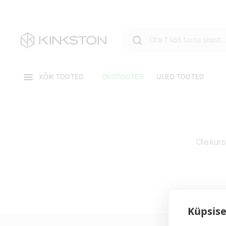
KÕIK TOOTED
ÖKOTOOTED
UUED TOOTED
Ole kurs
Küpsise