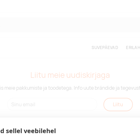
SUVEPÄEVAD
ERILA
Liitu meie uudiskirjaga
is meie pakkumiste ja toodetega. Info uute brändide ja tegevus
Liitu
d sellel veebilehel