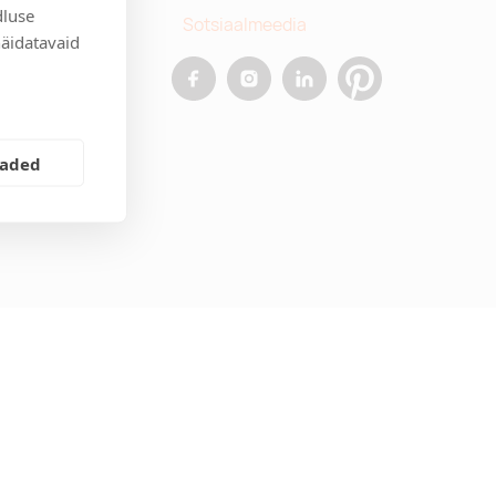
dluse
Sotsiaalmeedia
näidatavaid
allinn
.ee
eaded