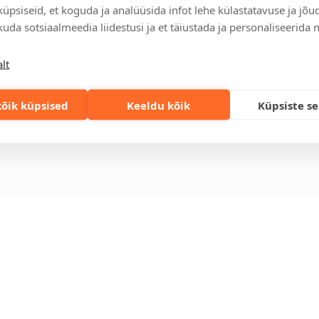
üpsiseid, et koguda ja analüüsida infot lehe külastatavuse ja jõu
relt leitav
Ettevõttest
Kontakt
uda sotsiaalmeedia liidestusi ja et täiustada ja personaliseerida 
enused
Küsimused ja
Tulika põik 3, T
vastused
info@kinkston
lt
lahendused
+372 6989 100
Jätkusuutlikud
st
kingitused
eskond
õik küpsised
Keeldu kõik
Küpsiste s
Privaatsuspoliitika
gi