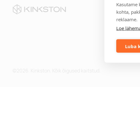
Kasutame k
Kii
kohta, pakk
reklaame.
Te
Loe lähema
Eri
Mei
Me
Luba k
Blo
©2026. Kinkston. Kõik õigused kaitstud.