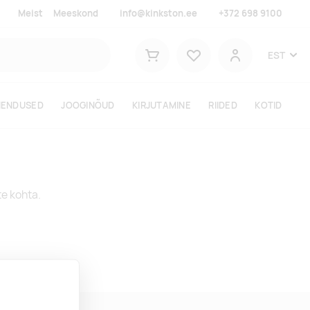
Meist
Meeskond
info@kinkston.ee
+372 698 9100
Lemmikud
EST
Ostukorv
Kasutaja
HENDUSED
JOOGINÕUD
KIRJUTAMINE
RIIDED
KOTID
te kohta.