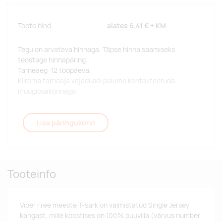
Toote hind
alates
6,41 €
+ KM
Tegu on arvatava hinnaga. Täpse hinna saamiseks
teostage hinnapäring.
Tarneaeg: 12 tööpäeva.
Kiirema tarneaja vajadusel palume kontakteeruda
müügiosakonnaga.
Lisa päringukorvi
Tooteinfo
Viper Free meeste T-särk on valmistatud Single Jersey
kangast, mille koostises on 100% puuvilla (värvus number