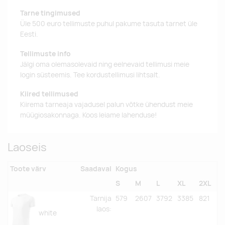
Tarne tingimused
Üle 500 euro tellimuste puhul pakume tasuta tarnet üle
Eesti.
Tellimuste info
Jälgi oma olemasolevaid ning eelnevaid tellimusi meie
login süsteemis. Tee kordustellimusi lihtsalt.
Kiired tellimused
Kiirema tarneaja vajadusel palun võtke ühendust meie
müügiosakonnaga. Koos leiame lahenduse!
Laoseis
Toote värv
Saadaval
Kogus
S
M
L
XL
2XL
Tarnija
579
2607
3792
3385
821
laos
:
white