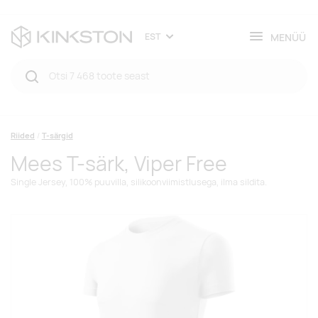
MENÜÜ
EST
Riided
T-särgid
Mees T-särk, Viper Free
Single Jersey, 100% puuvilla, silikoonviimistlusega, ilma sildita.