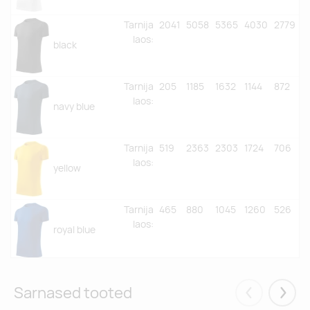
Tarnija
2041
5058
5365
4030
2779
laos
:
black
Tarnija
205
1185
1632
1144
872
laos
:
navy blue
Tarnija
519
2363
2303
1724
706
laos
:
yellow
Tarnija
465
880
1045
1260
526
laos
:
royal blue
Tarnija
1076
819
302
107
605
laos
:
Sarnased tooted
red
Eelmised
Järgm