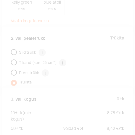
kelly green
blue atoll
1371 tk
2517 tk
Vaata kogu laoseisu
Trükita
2. Vali pealetrükk
Siiditrükk
i
Tikand (kuni 25 cm²)
i
Presstrükk
i
Trükita
0
tk
3. Vali Kogus
10+
tk
(min.
8,78
€/
tk
kogus)
50+
tk
võidad
4%
8,42
€/
tk