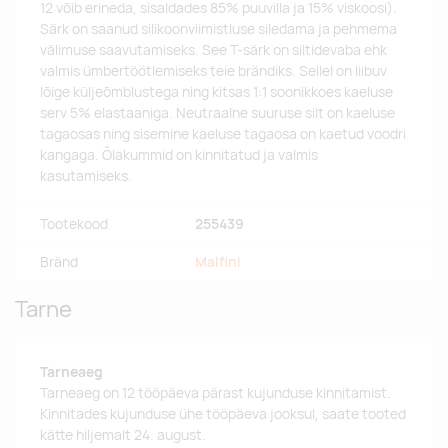
12 võib erineda, sisaldades 85% puuvilla ja 15% viskoosi).
Särk on saanud silikoonviimistluse siledama ja pehmema
välimuse saavutamiseks. See T-särk on siltidevaba ehk
valmis ümbertöötlemiseks teie brändiks. Sellel on liibuv
lõige küljeõmblustega ning kitsas 1:1 soonikkoes kaeluse
serv 5% elastaaniga. Neutraalne suuruse silt on kaeluse
tagaosas ning sisemine kaeluse tagaosa on kaetud voodri
kangaga. Õlakummid on kinnitatud ja valmis
kasutamiseks.
Tootekood
255439
Bränd
Malfini
Tarne
Tarneaeg
Tarneaeg on 12 tööpäeva pärast kujunduse kinnitamist.
Kinnitades kujunduse ühe tööpäeva jooksul, saate tooted
kätte hiljemalt 24. august.