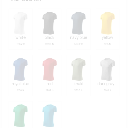
white
black
navy blue
yellow
11184 tk
19273 tk
5038 tk
7615 tk
royal blue
red
khaki
dark gray melan
4176 tk
2909 tk
3326 tk
3018 tk