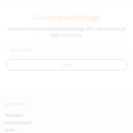
Liitu meie uudiskirjaga
Ole kursis meie pakkumiste ja toodetega. Info uute brändide ja
tegevuste kohta.
Liitu
Kiirelt leitav
Teenused
Erilahendused
Meist