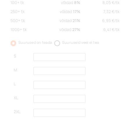
100+
tk
võidad
8%
8,05
€/
tk
250+
tk
võidad
17%
7,32
€/
tk
500+
tk
võidad
21%
6,95
€/
tk
1000+
tk
võidad
27%
6,41
€/
tk
Suurused on teada
Suuruseid veel ei tea
S
M
L
XL
2XL