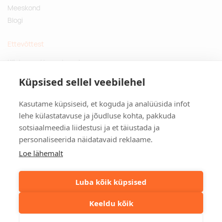
Meeskond
Blogi
Ettevõttest
Küsimused ja vastused
Jätkusuutlikud kingitused
Küpsised sellel veebilehel
Privaatsuspoliitika
Kasutame küpsiseid, et koguda ja analüüsida infot
Kontakt
lehe külastatavuse ja jõudluse kohta, pakkuda
sotsiaalmeedia liidestusi ja et täiustada ja
Tulika põik 3, Tallinn
personaliseerida näidatavaid reklaame.
info@kinkston.ee
+372 6989 100
Loe lähemalt
Sotsiaalmeedia
Luba kõik küpsised
Keeldu kõik