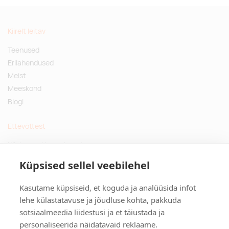
Kiirelt leitav
Teenused
Erilahendused
Meist
Meeskond
Blogi
Ettevõttest
Küsimused ja vastused
Jätkusuutlikud kingitused
Küpsised sellel veebilehel
Privaatsuspoliitika
Kasutame küpsiseid, et koguda ja analüüsida infot
Kontakt
lehe külastatavuse ja jõudluse kohta, pakkuda
sotsiaalmeedia liidestusi ja et täiustada ja
Tulika põik 3, Tallinn
personaliseerida näidatavaid reklaame.
info@kinkston.ee