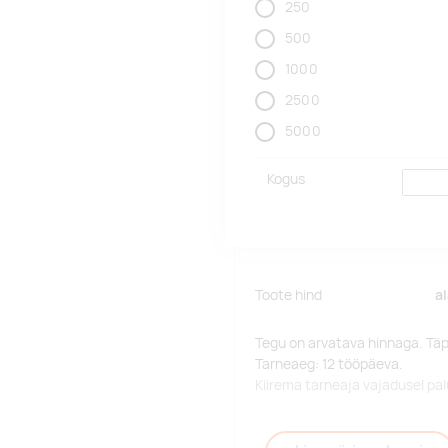
250
500
1000
2500
5000
Kogus
Toote hind
a
Tegu on arvatava hinnaga. Tä
Tarneaeg: 12 tööpäeva.
Kiirema tarneaja vajadusel p