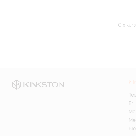
Ole kurs
Kii
Te
Eri
Mei
Me
Blo