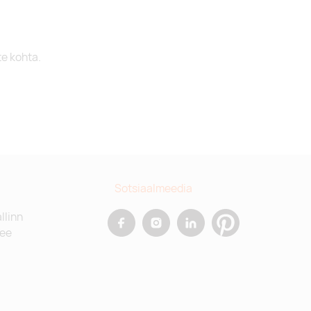
te kohta.
Sotsiaalmeedia
allinn
.ee