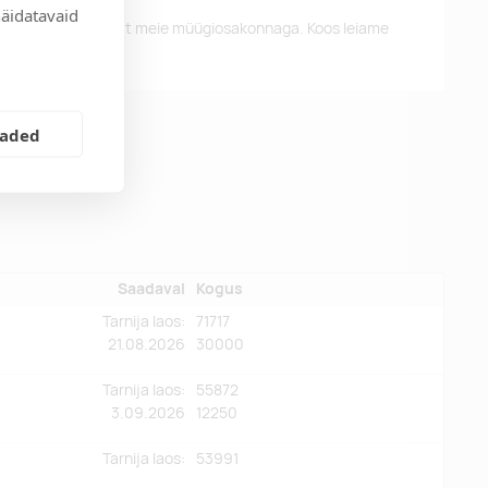
näidatavaid
alun võtke ühendust meie müügiosakonnaga. Koos leiame
eaded
Saadaval
Kogus
Tarnija laos:
71717
21.08.2026
30000
Tarnija laos:
55872
3.09.2026
12250
Tarnija laos:
53991