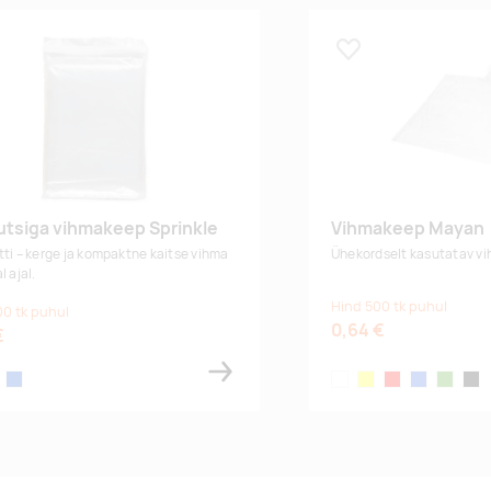
 lemmikuks
Lisa lemmikuks
tsiga vihmakeep Sprinkle
Vihmakeep Mayan
tti – kerge ja kompaktne kaitse vihma
Ühekordselt kasutatav v
l ajal.
Hind 500 tk puhul
00 tk puhul
0,64 €
€
rent
blue
white
yellow
red
royal blue
lime
blac