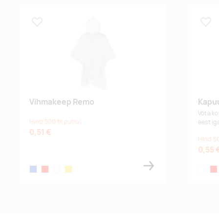
Lisa lemmikuks
Lisa
Vihmakeep Remo
Kapuu
Võta ko
Hind 500 tk puhul
eest iga
0,51 €
Hind 5
0,55 
blue
red
white
yellow
transpa
red