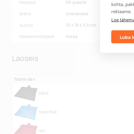
Materjal
PE-plastik
kohta, pakk
reklaame.
Bränd
Unbranded
Loe lähema
Suurus
10 x 15 x 0,5 cm
Luba k
Näidised kohapeal
roosa
Laoseis
Toote värv
black
royal blue
red