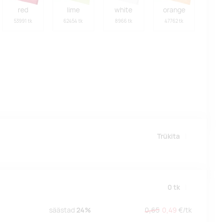
red
lime
white
orange
53991 tk
62454 tk
8966 tk
47762 tk
Trükita
0
tk
säästad
24%
0,65
0,49
€/
tk