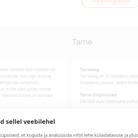
Lisa päringukorvi
Tarne
ks näiteks festivalidele või
Tarneaeg
 trükkida teie logo ja kuna
Tarneaeg on 12 tööpäeva pära
ekingituse ootamatu
tööpäeva jooksul, saate toote
s: ei ole vastupidav toode
Tarne tingimused
 Dekoratsioone on võimalik
Üle 500 euro tellimuste puhul
Tellimuste info
d sellel veebilehel
Jälgi oma olemasolevaid ning 
lihtsalt.
üpsiseid, et koguda ja analüüsida infot lehe külastatavuse ja jõu