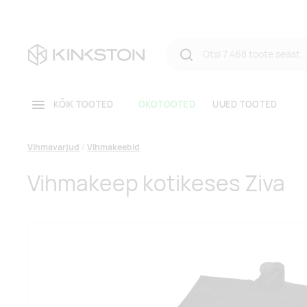
KÕIK TOOTED
ÖKOTOOTED
UUED TOOTED
Vihmavarjud
Vihmakeebid
Vihmakeep kotikeses Ziva