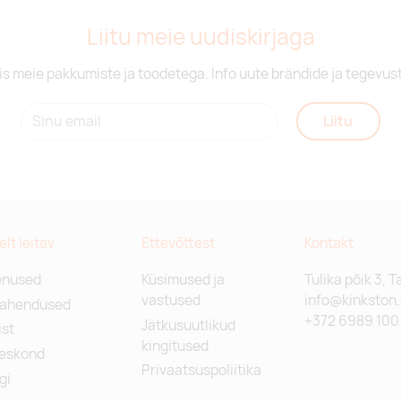
Liitu meie uudiskirjaga
is meie pakkumiste ja toodetega. Info uute brändide ja tegevus
Liitu
relt leitav
Ettevõttest
Kontakt
enused
Küsimused ja
Tulika põik 3, T
vastused
info@kinkston
lahendused
+372 6989 100
Jätkusuutlikud
st
kingitused
eskond
Privaatsuspoliitika
gi