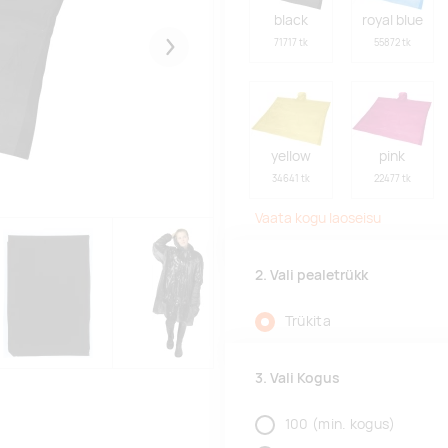
black
royal blue
71717 tk
55872 tk
Järgmised
yellow
pink
34641 tk
22477 tk
Vaata kogu laoseisu
2. Vali pealetrükk
Trükita
3. Vali Kogus
100
(min. kogus)