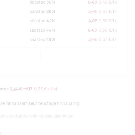
säästad
30%
0,65
0,46
€/
tk
säästad
36%
0,65
0,42
€/
tk
säästad
42%
0,65
0,38
€/
tk
säästad
44%
0,65
0,36
€/
tk
säästad
49%
0,65
0,33
€/
tk
lates
0,44 €
+ KM
0,33 €
+ KM
pse hinna saamiseks teostage hinnapäring.
alume kontakteeruda müügiosakonnaga.