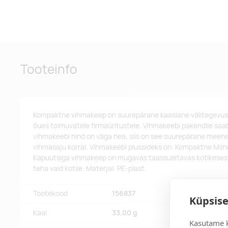
Tooteinfo
Kompaktne vihmakeep on suurepärane kaaslane välitegevuste
õues toimuvatele firmaüritustele. Vihmakeebi pakendile saab
vihmakeebi hind on väga hea, siis on see suurepärane meen
vihmasaju korral. Vihmakeebi plussideks on: Kompaktne Miinu
Kapuutsiga vihmakeep on mugavas taassuletavas kotikeses.
teha vaid kotile. Materjal: PE-plast.
Tootekood
156837
Küpsise
Kaal
33,00 g
Kasutame k