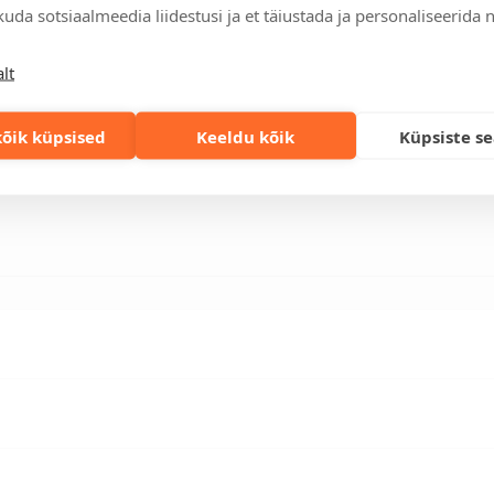
Kiired tellimused
uda sotsiaalmeedia liidestusi ja et täiustada ja personaliseerida 
Kiirema tarneaja vajadusel p
lahenduse!
lt
õik küpsised
Keeldu kõik
Küpsiste s