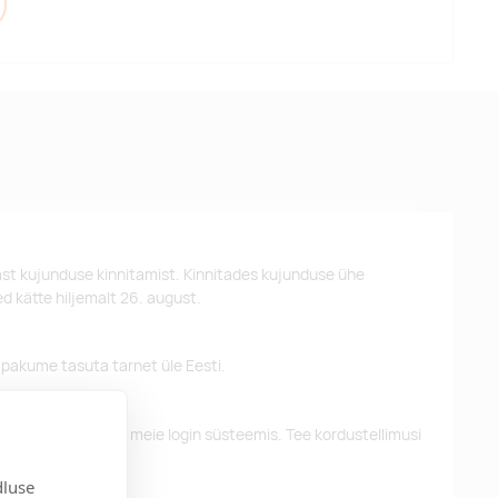
st kujunduse kinnitamist. Kinnitades kujunduse ühe
d kätte hiljemalt 26. august.
 pakume tasuta tarnet üle Eesti.
eelnevaid tellimusi meie login süsteemis. Tee kordustellimusi
dluse