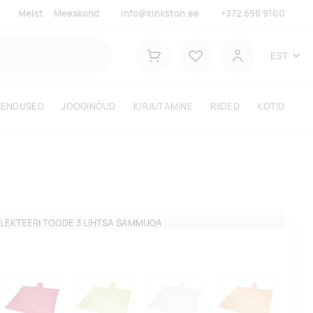
Meist
Meeskond
info@kinkston.ee
+372 698 9100
Lemmikud
EST
Ostukorv
Kasutaja
HENDUSED
JOOGINÕUD
KIRJUTAMINE
RIIDED
KOTID
LEKTEERI TOODE 3 LIHTSA SAMMUGA