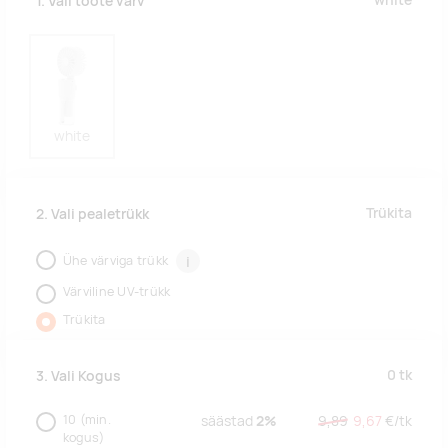
white
1. Vali toote värv
white
Trükita
2. Vali pealetrükk
Ühe värviga trükk
i
Värviline UV-trükk
Trükita
0
tk
3. Vali Kogus
10
(min.
säästad
2%
9,89
9,67
€/
tk
kogus)