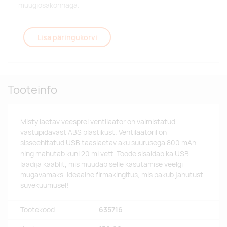
müügiosakonnaga.
Lisa päringukorvi
Tooteinfo
Misty laetav veesprei ventilaator on valmistatud
vastupidavast ABS plastikust. Ventilaatoril on
sisseehitatud USB taaslaetav aku suurusega 800 mAh
ning mahutab kuni 20 ml vett. Toode sisaldab ka USB
laadija kaablit, mis muudab selle kasutamise veelgi
mugavamaks. Ideaalne firmakingitus, mis pakub jahutust
suvekuumusel!
Tootekood
635716