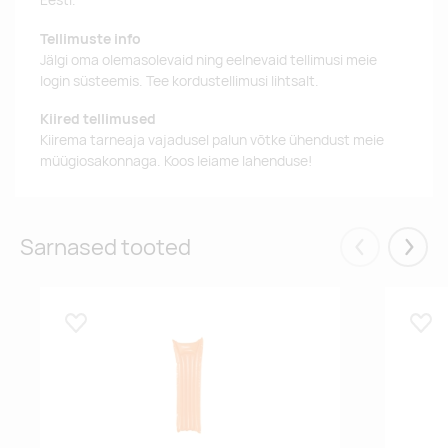
Tellimuste info
Jälgi oma olemasolevaid ning eelnevaid tellimusi meie
login süsteemis. Tee kordustellimusi lihtsalt.
Kiired tellimused
Kiirema tarneaja vajadusel palun võtke ühendust meie
müügiosakonnaga. Koos leiame lahenduse!
Sarnased tooted
Eelmised
Järgm
Lisa lemmikuks
Lisa