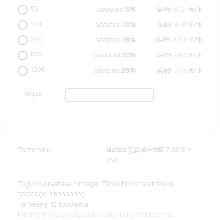
50
säästad
6%
9,89
9,27
€/
tk
100
säästad
10%
9,89
8,87
€/
tk
250
säästad
18%
9,89
8,06
€/
tk
500
säästad
23%
9,89
7,66
€/
tk
1000
säästad
29%
9,89
7,05
€/
tk
Kogus
Toote hind
alates
7,21 €
+ KM
7,05 €
+
KM
Tegu on arvatava hinnaga. Täpse hinna saamiseks
teostage hinnapäring.
Tarneaeg: 12 tööpäeva.
Kiirema tarneaja vajadusel palume kontakteeruda