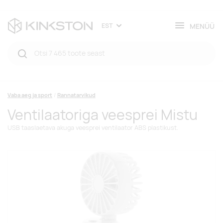
MENÜÜ
EST
Vaba aeg ja sport
Rannatarvikud
Ventilaatoriga veesprei Mistu
USB taaslaetava akuga veesprei ventilaator ABS plastikust.