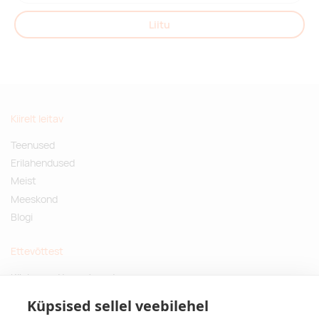
Liitu
Kiirelt leitav
Teenused
Erilahendused
Meist
Meeskond
Blogi
Ettevõttest
Küsimused ja vastused
Jätkusuutlikud kingitused
Küpsised sellel veebilehel
Privaatsuspoliitika