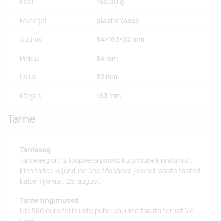
Kaal
150,00 g
Materjal
plastik (abs)
Suurus
64×163×32 mm
Pikkus
64 mm
Laius
32 mm
Kõrgus
163 mm
Tarne
Tarneaeg
Tarneaeg on 12 tööpäeva pärast kujunduse kinnitamist.
Kinnitades kujunduse ühe tööpäeva jooksul, saate tooted
kätte hiljemalt 23. august.
Tarne tingimused
Üle 500 euro tellimuste puhul pakume tasuta tarnet üle
Eesti.