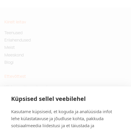
Kiirelt leitav
Teenused
Erilahendused
Meist
Meeskond
Blogi
Ettevõttest
Küsimused ja vastused
Jätkusuutlikud kingitused
Küpsised sellel veebilehel
Privaatsuspoliitika
Kasutame küpsiseid, et koguda ja analüüsida infot
Kontakt
lehe külastatavuse ja jõudluse kohta, pakkuda
sotsiaalmeedia liidestusi ja et täiustada ja
Tulika põik 3, Tallinn