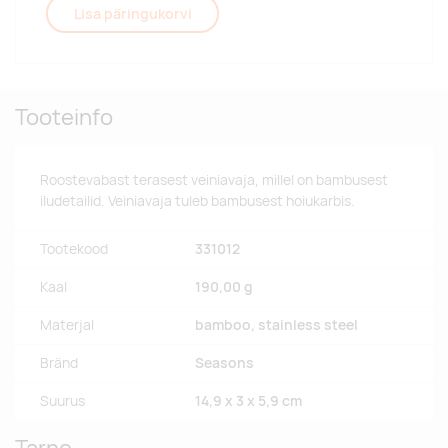
Lisa päringukorvi
Tooteinfo
Roostevabast terasest veiniavaja, millel on bambusest
iludetailid. Veiniavaja tuleb bambusest hoiukarbis.
Tootekood
331012
Kaal
190,00 g
Materjal
bamboo, stainless steel
Bränd
Seasons
Suurus
14,9 x 3 x 5,9 cm