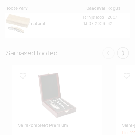
Toote värv
Saadaval
Kogus
Tarnija laos:
2087
natural
13.08.2026
32
Sarnased tooted
Eelmised
Järgm
Lisa lemmikuks
Lisa
Veinikomplekt Premium
Veini
Hind 100