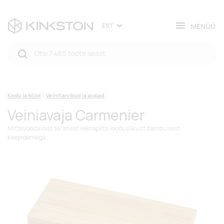
MENÜÜ
EST
Kodu ja köök
Veinitarvikud ja avajad
Veiniavaja Carmenier
Mittesöödavast terasest kelnapiits looduslikust bambusest
käepidemega.