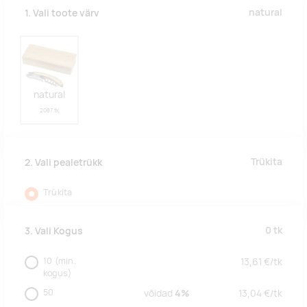
natural
1. Vali toote värv
natural
2087 tk
Trükita
2. Vali pealetrükk
Trükita
0
tk
3. Vali Kogus
10
(min.
13,61
€/
tk
kogus)
50
võidad
4%
13,04
€/
tk