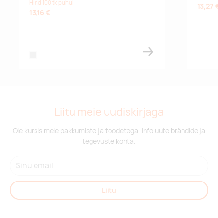
Hind 100 tk puhul
13,27 
13,16 €
silver
Liitu meie uudiskirjaga
Ole kursis meie pakkumiste ja toodetega. Info uute brändide ja
tegevuste kohta.
Liitu