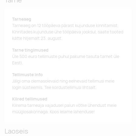
Tarne
Tarneaeg
Tarneaeg on 12 tööpäeva pärast kujunduse kinnitamist.
Kinnitades kujunduse ühe tööpäeva jooksul, saate tooted
kätte hiljemalt 23. august.
Tarne tingimused
Üle 500 euro tellimuste puhul pakume tasuta tarnet üle
Eesti.
Tellimuste info
Jälgi oma olemasolevaid ning eelnevaid tellimusi meie
login süsteemis. Tee kordustellimusi lihtsalt.
Kiired tellimused
Kiirema tarneaja vajadusel palun võtke ühendust meie
müügiosakonnaga. Koos leiame lahenduse!
Laoseis