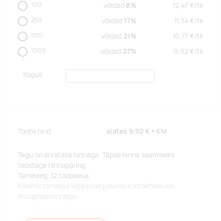
100
võidad
8%
12,47
€/
tk
250
võidad
17%
11,34
€/
tk
500
võidad
21%
10,77
€/
tk
1000
võidad
27%
9,92
€/
tk
Kogus
Toote hind
alates
9,92 €
+ KM
Tegu on arvatava hinnaga. Täpse hinna saamiseks
teostage hinnapäring.
Tarneaeg: 12 tööpäeva.
Kiirema tarneaja vajadusel palume kontakteeruda
müügiosakonnaga.