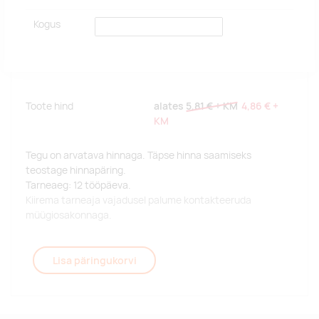
Kogus
Toote hind
alates
5,81 €
+ KM
4,86 €
+
KM
Tegu on arvatava hinnaga. Täpse hinna saamiseks
teostage hinnapäring.
Tarneaeg: 12 tööpäeva.
Kiirema tarneaja vajadusel palume kontakteeruda
müügiosakonnaga.
Lisa päringukorvi