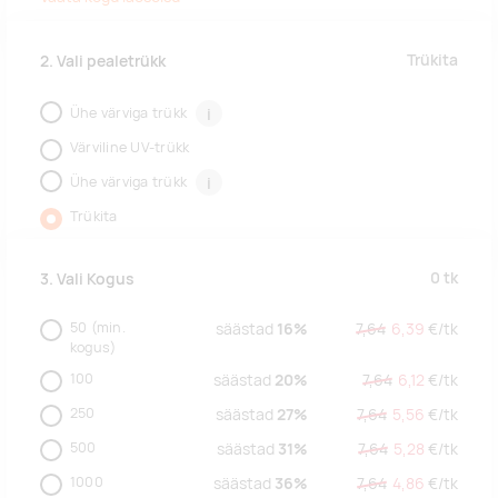
Trükita
2. Vali pealetrükk
Ühe värviga trükk
i
Värviline UV-trükk
Ühe värviga trükk
i
Trükita
0
tk
3. Vali Kogus
50
(min.
säästad
16%
7,64
6,39
€/
tk
kogus)
100
säästad
20%
7,64
6,12
€/
tk
250
säästad
27%
7,64
5,56
€/
tk
500
säästad
31%
7,64
5,28
€/
tk
1000
säästad
36%
7,64
4,86
€/
tk