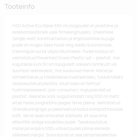
Tooteinfo
H2O Active Eco Base 650 ml joogipudel on praktiline ja
keskkonnasõbralik valik firmakingituseks. Ühekihilise
(single-wall) konstruktsiooni ja ergonoomilise kujuga
pudel on mugav käes hoida ning sobib nii kontorisse,
treeningule kui ka väljas liikumiseks. Pudeli korpus on
valmistatud Prevented Ocean Plastic’ust – plastist, mis
kogutakse kuni 50 km kauguselt ookeani rannikust või
suurtest veeteedest, mis suubuvad merre. Materjal
sorteeritakse ja töödeldakse kvaliteetseks, toidukindlaks
taaskasutatud plastiks. Must kaas on tehtud
tootmisesisesest (pre-consumer) ringlussevõetud
plastist. Keeratav kork sulgub kindlalt ning 650 ml maht
aitab hoida joogirežiimi paigas terve päeva. Valmistatud
Ühendkuningriigis ja pakendatud kodus kompostitavasse
kotti. Värve saab omavahel sobitada, et luua oma
ettevõtte stiiliga kooskõlas pudel. Taaskasutatud
materjali eripära tõttu võivad pudeli pinnal esineda
väikesed märgid. Soovi korral on see personaliseeritav