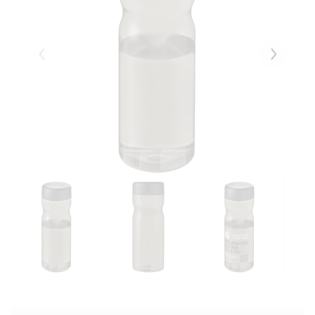
Eelmised
Järgmise