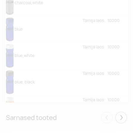
charcoal,white
Tarnija laos:
10000
blue
Tarnija laos:
10000
blue,white
Tarnija laos:
10000
blue, black
Tarnija laos:
10000
orange,white
Sarnased tooted
Eelmised
Järgm
Tarnija laos:
10000