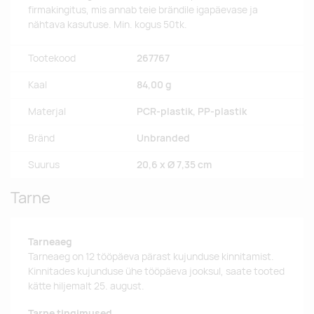
firmakingitus, mis annab teie brändile igapäevase ja
nähtava kasutuse. Min. kogus 50tk.
Tootekood
267767
Kaal
84,00 g
Materjal
PCR-plastik, PP-plastik
Bränd
Unbranded
Suurus
20,6 x Ø 7,35 cm
Tarne
Tarneaeg
Tarneaeg on 12 tööpäeva pärast kujunduse kinnitamist.
Kinnitades kujunduse ühe tööpäeva jooksul, saate tooted
kätte hiljemalt 25. august.
Tarne tingimused