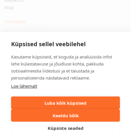
Meeskond
transparent red
Blogi
Tarnija laos:
10000
Ettevõttest
transparent purple
Küsimused ja vastused
Jätkusuutlikud kingitused
Küpsised sellel veebilehel
Privaatsuspoliitika
Kasutame küpsiseid, et koguda ja analüüsida infot
Kontakt
lehe külastatavuse ja jõudluse kohta, pakkuda
sotsiaalmeedia liidestusi ja et täiustada ja
Tulika põik 3, Tallinn
personaliseerida näidatavaid reklaame.
info@kinkston.ee
+372 6989 100
Loe lähemalt
Sotsiaalmeedia
Luba kõik küpsised
Keeldu kõik
©2026. Kinkston. Kõik õigused kaitstud.
Küpsiste seaded