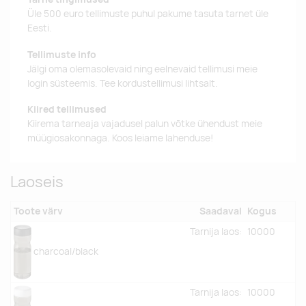
Üle 500 euro tellimuste puhul pakume tasuta tarnet üle
Eesti.
Tellimuste info
Jälgi oma olemasolevaid ning eelnevaid tellimusi meie
login süsteemis. Tee kordustellimusi lihtsalt.
Kiired tellimused
Kiirema tarneaja vajadusel palun võtke ühendust meie
müügiosakonnaga. Koos leiame lahenduse!
Laoseis
Toote värv
Saadaval
Kogus
Tarnija laos:
10000
charcoal/black
Tarnija laos:
10000