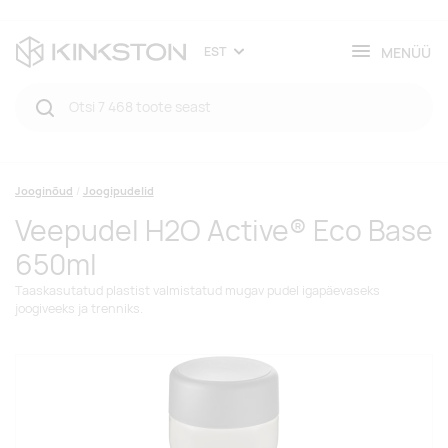
MENÜÜ
EST
Jooginõud
Joogipudelid
Veepudel H2O Active® Eco Base
650ml
Taaskasutatud plastist valmistatud mugav pudel igapäevaseks
joogiveeks ja trenniks.