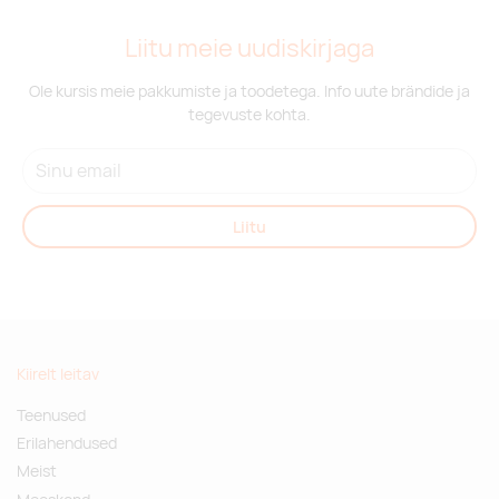
ivorywhiteblack
Liitu meie uudiskirjaga
Tarnija laos:
10000
Ole kursis meie pakkumiste ja toodetega. Info uute brändide ja
ivory white,grey
tegevuste kohta.
Tarnija laos:
10000
transparent black
Liitu
Tarnija laos:
10000
transparent white
Tarnija laos:
10000
Kiirelt leitav
transparent blue
Teenused
Erilahendused
Tarnija laos:
10000
Meist