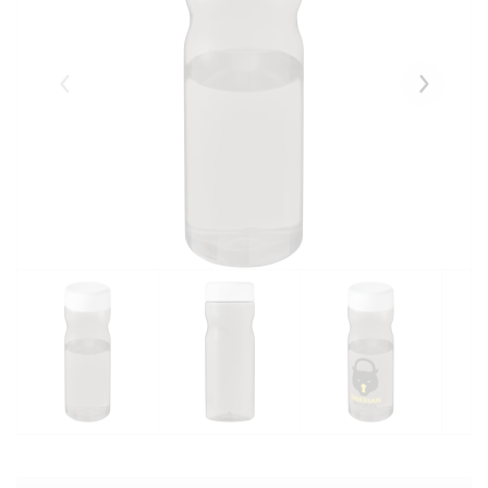
Eelmised
Järgmise