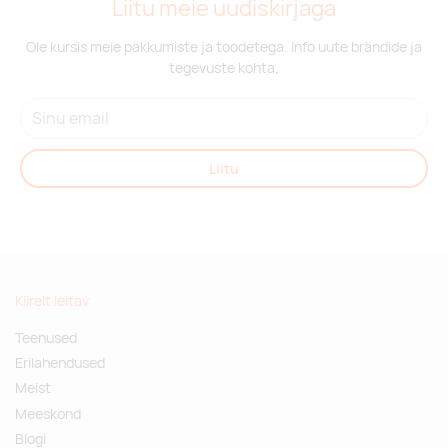
Liitu meie uudiskirjaga
Ole kursis meie pakkumiste ja toodetega. Info uute brändide ja
tegevuste kohta.
Liitu
Kiirelt leitav
Teenused
Erilahendused
Meist
Meeskond
Blogi