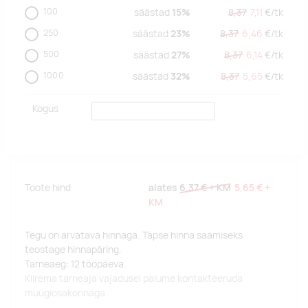
100
säästad
15%
8,37
7,11
€/
tk
250
säästad
23%
8,37
6,46
€/
tk
500
säästad
27%
8,37
6,14
€/
tk
1000
säästad
32%
8,37
5,65
€/
tk
Kogus
Toote hind
alates
6,37 €
+ KM
5,65 €
+
KM
Tegu on arvatava hinnaga. Täpse hinna saamiseks
teostage hinnapäring.
Tarneaeg: 12 tööpäeva.
Kiirema tarneaja vajadusel palume kontakteeruda
müügiosakonnaga.