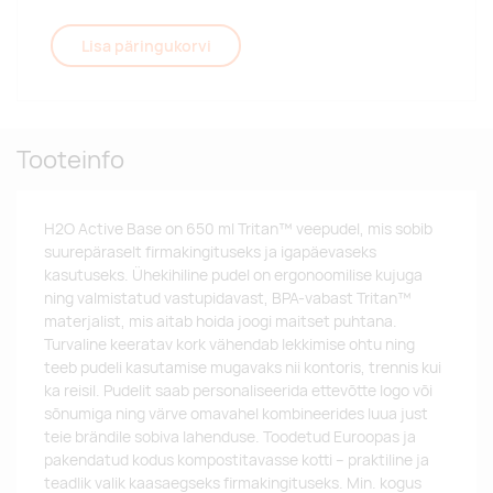
Lisa päringukorvi
Tooteinfo
H2O Active Base on 650 ml Tritan™ veepudel, mis sobib
suurepäraselt firmakingituseks ja igapäevaseks
kasutuseks. Ühekihiline pudel on ergonoomilise kujuga
ning valmistatud vastupidavast, BPA-vabast Tritan™
materjalist, mis aitab hoida joogi maitset puhtana.
Turvaline keeratav kork vähendab lekkimise ohtu ning
teeb pudeli kasutamise mugavaks nii kontoris, trennis kui
ka reisil. Pudelit saab personaliseerida ettevõtte logo või
sõnumiga ning värve omavahel kombineerides luua just
teie brändile sobiva lahenduse. Toodetud Euroopas ja
pakendatud kodus kompostitavasse kotti – praktiline ja
teadlik valik kaasaegseks firmakingituseks. Min. kogus