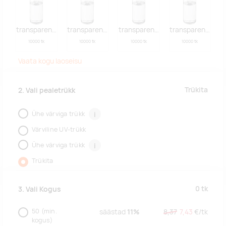
transparent clear,white
transparentclearblack
transparent clear,blue
transparent clear
10000 tk
10000 tk
10000 tk
10000 tk
Vaata kogu laoseisu
Trükita
2. Vali pealetrükk
Ühe värviga trükk
i
Värviline UV-trükk
Ühe värviga trükk
i
Trükita
0
tk
3. Vali Kogus
50
(min.
säästad
11%
8,37
7,43
€/
tk
kogus)