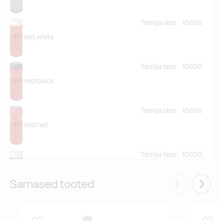
Tarnija laos:
10000
red,white
Tarnija laos:
10000
red/black
Tarnija laos:
10000
red/red
Tarnija laos:
10000
blue,white
Sarnased tooted
Eelmised
Järgm
Tarnija laos:
10000
blue, black