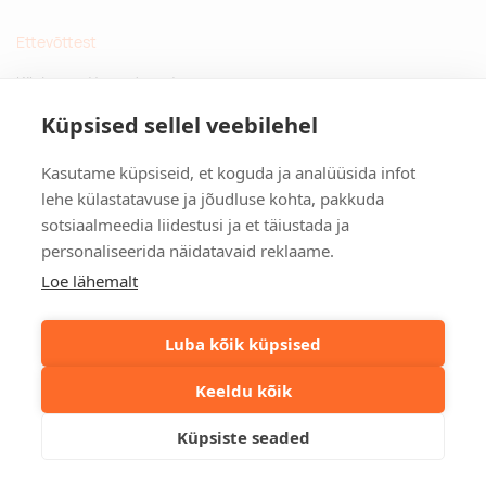
Ettevõttest
Küsimused ja vastused
Jätkusuutlikud kingitused
Küpsised sellel veebilehel
Privaatsuspoliitika
Kasutame küpsiseid, et koguda ja analüüsida infot
Kontakt
lehe külastatavuse ja jõudluse kohta, pakkuda
sotsiaalmeedia liidestusi ja et täiustada ja
Tulika põik 3, Tallinn
personaliseerida näidatavaid reklaame.
info@kinkston.ee
+372 6989 100
Loe lähemalt
Sotsiaalmeedia
Luba kõik küpsised
Keeldu kõik
©2026. Kinkston. Kõik õigused kaitstud.
Küpsiste seaded