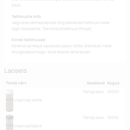
Eesti.
Tellimuste info
Jälgi oma olemasolevaid ning eelnevaid tellimusi meie
login süsteemis. Tee kordustellimusi lihtsalt.
Kiired tellimused
Kiirema tarneaja vajadusel palun võtke ühendust meie
müügiosakonnaga. Koos leiame lahenduse!
Laoseis
Toote värv
Saadaval
Kogus
Tarnija laos:
10000
charcoal,white
Tarnija laos:
10000
charcoal/black