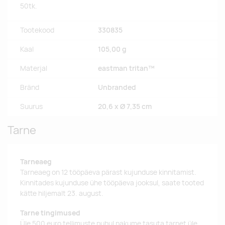
50tk.
Tootekood
330835
Kaal
105,00 g
Materjal
eastman tritan™
Bränd
Unbranded
Suurus
20,6 x Ø 7,35 cm
Tarne
Tarneaeg
Tarneaeg on 12 tööpäeva pärast kujunduse kinnitamist.
Kinnitades kujunduse ühe tööpäeva jooksul, saate tooted
kätte hiljemalt 23. august.
Tarne tingimused
Üle 500 euro tellimuste puhul pakume tasuta tarnet üle