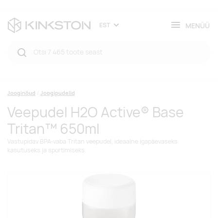
MENÜÜ
EST
Jooginõud
Joogipudelid
Veepudel H2O Active® Base
Tritan™ 650ml
Vastupidav BPA-vaba Tritan veepudel, ideaalne igapäevaseks
kasutuseks ja sportimiseks.