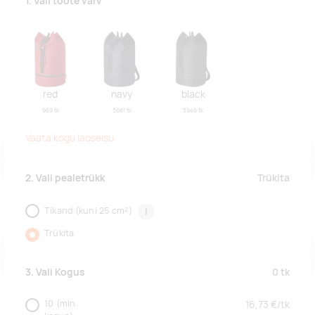
1. Vali toote värv
red
navy
black
969 tk
3661 tk
3946 tk
Vaata kogu laoseisu
Trükita
2. Vali pealetrükk
Tikand (kuni 25 cm²)
i
Trükita
0
tk
3. Vali Kogus
10
(min.
16,73
€/
tk