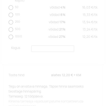
kogus)
50
võidad
4%
16,03
€/
tk
100
võidad
8%
15,33
€/
tk
250
võidad
17%
13,94
€/
tk
500
võidad
21%
13,24
€/
tk
1000
võidad
27%
12,20
€/
tk
Kogus
Toote hind
alates
12,20 €
+ KM
Tegu on arvatava hinnaga. Täpse hinna saamiseks
teostage hinnapäring.
Tarneaeg: 12 tööpäeva.
Kiirema tarneaja vajadusel palume kontakteeruda