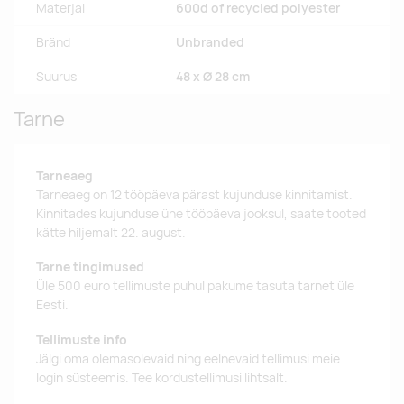
Materjal
600d of recycled polyester
Bränd
Unbranded
Suurus
48 x Ø 28 cm
Tarne
Tarneaeg
Tarneaeg on 12 tööpäeva pärast kujunduse kinnitamist.
Kinnitades kujunduse ühe tööpäeva jooksul, saate tooted
kätte hiljemalt 22. august.
Tarne tingimused
Üle 500 euro tellimuste puhul pakume tasuta tarnet üle
Eesti.
Tellimuste info
Jälgi oma olemasolevaid ning eelnevaid tellimusi meie
login süsteemis. Tee kordustellimusi lihtsalt.