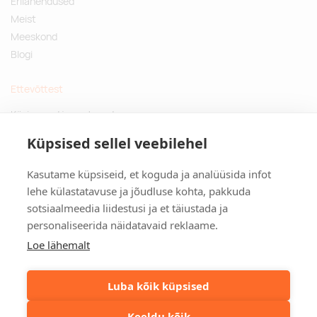
Erilahendused
Meist
Meeskond
Blogi
Ettevõttest
Küsimused ja vastused
Jätkusuutlikud kingitused
Küpsised sellel veebilehel
Privaatsuspoliitika
Kasutame küpsiseid, et koguda ja analüüsida infot
Kontakt
lehe külastatavuse ja jõudluse kohta, pakkuda
sotsiaalmeedia liidestusi ja et täiustada ja
Tulika põik 3, Tallinn
personaliseerida näidatavaid reklaame.
info@kinkston.ee
+372 6989 100
Loe lähemalt
Sotsiaalmeedia
Luba kõik küpsised
Keeldu kõik