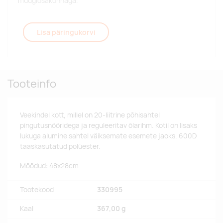
müügiosakonnaga.
Lisa päringukorvi
Tooteinfo
Veekindel kott, millel on 20-liitrine põhisahtel
pingutusnööridega ja reguleeritav õlarihm. Kotil on lisaks
lukuga alumine sahtel väiksemate esemete jaoks. 600D
taaskasutatud polüester.
Mõõdud: 48x28cm.
Tootekood
330995
Kaal
367,00 g