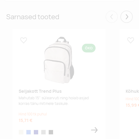
Sarnased tooted
Eelmised
Järgm
Lisa lemmikuks
Lisa
ÖKO
Seljakott Trend Plus
Kõhuk
Mahutab 15" sülearvuti ning hoiab asjad
Hind 100
korras tänu mitmele taskule.
15,99 
Hind 100 tk puhul
15,71 €
oatmeal
royal blue
navy
grey
black