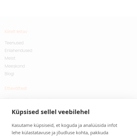
Kiirelt leitav
Teenused
Erilahendused
Meist
Meeskond
Blogi
Ettevõttest
Küsimused ja vastused
Jätkusuutlikud kingitused
Küpsised sellel veebilehel
Privaatsuspoliitika
Kasutame küpsiseid, et koguda ja analüüsida infot
Kontakt
lehe külastatavuse ja jõudluse kohta, pakkuda