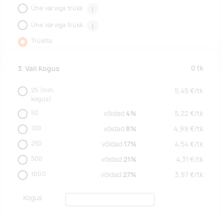
Ühe värviga trükk
i
Ühe värviga trükk
i
Trükita
0
tk
3. Vali Kogus
25
(min.
5,45
€/
tk
kogus)
50
võidad
4%
5,22
€/
tk
100
võidad
8%
4,99
€/
tk
250
võidad
17%
4,54
€/
tk
500
võidad
21%
4,31
€/
tk
1000
võidad
27%
3,97
€/
tk
Kogus