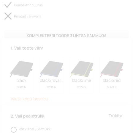
Kompaktne suurus
Piiratud värvivalik
KOMPLEKTEERI TOODE 3 LIHTSA SAMMUGA
1. Vali toote värv
black
black/royal blue
black/lime
black/red
24970 tk
15338 tk
14208 tk
24945 tk
Vaata kogu laoseisu
Trükita
2. Vali pealetrükk
Värviline UV-trükk