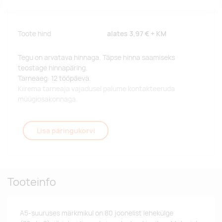
Toote hind
alates
3,97 €
+ KM
Tegu on arvatava hinnaga. Täpse hinna saamiseks
teostage hinnapäring.
Tarneaeg: 12 tööpäeva.
Kiirema tarneaja vajadusel palume kontakteeruda
müügiosakonnaga.
Lisa päringukorvi
Tooteinfo
A5-suuruses märkmikul on 80 joonelist lehekülge