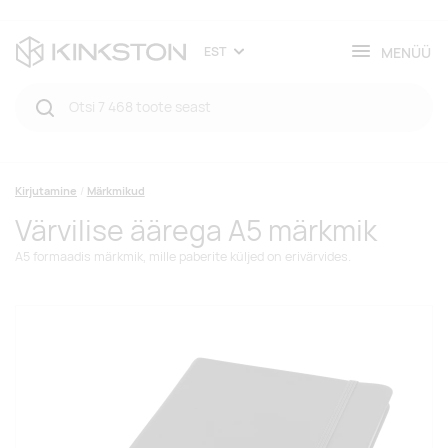
MENÜÜ
EST
Kirjutamine
Märkmikud
Värvilise äärega A5 märkmik
A5 formaadis märkmik, mille paberite küljed on erivärvides.