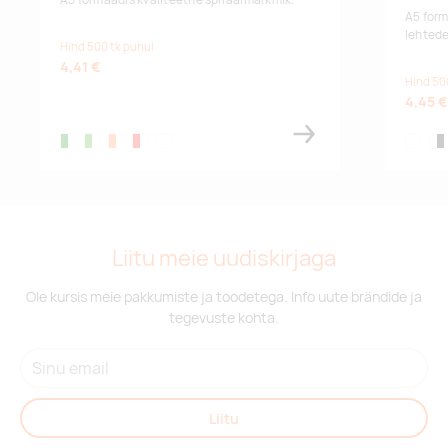
A5 formaadis kvaliteetne spiraalmärkmik.
A5 form
lehted
Hind 500 tk puhul
4,41 €
Hind 50
4,45 €
green,white
lime,white
orange,white
red,white
frosted clear,white
white
whi
Liitu meie uudiskirjaga
Ole kursis meie pakkumiste ja toodetega. Info uute brändide ja
tegevuste kohta.
Liitu