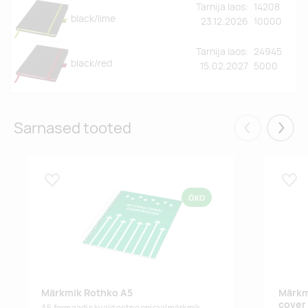
Tarnija laos:
14208
black/lime
23.12.2026
10000
Tarnija laos:
24945
black/red
15.02.2027
5000
Sarnased tooted
Eelmised
Järgm
Lisa lemmikuks
Lisa
ÖKO
Märkmik Rothko A5
Märkm
cover