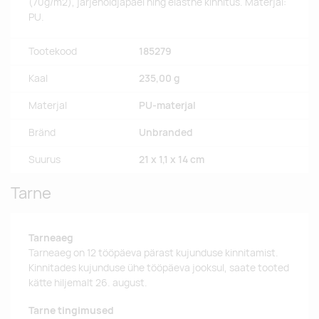
(70g/m2), järjehoidjapael ning elastne kinnitus. Materjal:
PU.
Tootekood
185279
Kaal
235,00 g
Materjal
PU-materjal
Bränd
Unbranded
Suurus
21 x 1,1 x 14 cm
Tarne
Tarneaeg
Tarneaeg on 12 tööpäeva pärast kujunduse kinnitamist.
Kinnitades kujunduse ühe tööpäeva jooksul, saate tooted
kätte hiljemalt 26. august.
Tarne tingimused