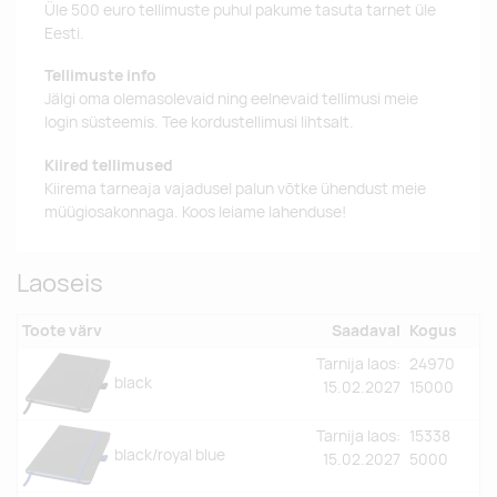
Üle 500 euro tellimuste puhul pakume tasuta tarnet üle
Eesti.
Tellimuste info
Jälgi oma olemasolevaid ning eelnevaid tellimusi meie
login süsteemis. Tee kordustellimusi lihtsalt.
Kiired tellimused
Kiirema tarneaja vajadusel palun võtke ühendust meie
müügiosakonnaga. Koos leiame lahenduse!
Laoseis
Toote värv
Saadaval
Kogus
Tarnija laos:
24970
black
15.02.2027
15000
Tarnija laos:
15338
black/royal blue
15.02.2027
5000