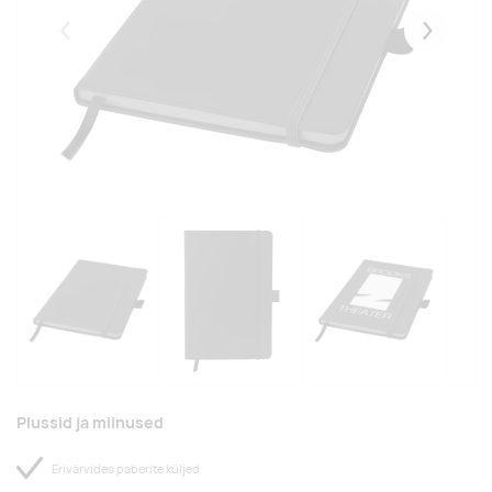
Eelmised
Järgmise
Plussid ja miinused
Erivärvides paberite küljed