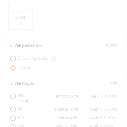
white
3 tk
Trükita
2. Vali pealetrükk
Ühe värviga trükk
i
Trükita
0
tk
3. Vali Kogus
25
(min.
säästad
37%
9,26
5,88
€/
tk
kogus)
50
säästad
39%
9,26
5,64
€/
tk
100
säästad
42%
9,26
5,39
€/
tk
250
säästad
47%
9,26
4,90
€/
tk