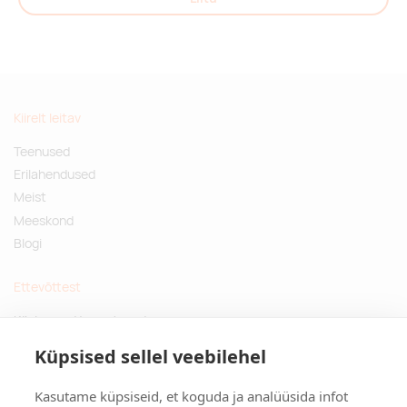
Kiirelt leitav
Teenused
Erilahendused
Meist
Meeskond
Blogi
Ettevõttest
Küsimused ja vastused
Jätkusuutlikud kingitused
Küpsised sellel veebilehel
Privaatsuspoliitika
Kasutame küpsiseid, et koguda ja analüüsida infot