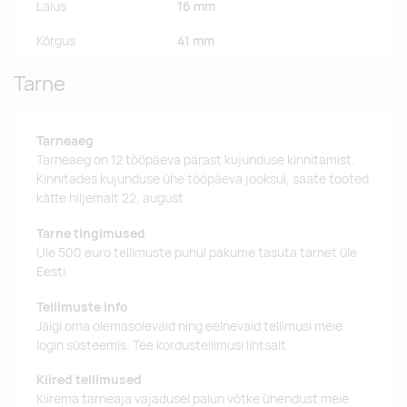
Laius
16 mm
Kõrgus
41 mm
Tarne
Tarneaeg
Tarneaeg on 12 tööpäeva pärast kujunduse kinnitamist.
Kinnitades kujunduse ühe tööpäeva jooksul, saate tooted
kätte hiljemalt 22. august.
Tarne tingimused
Üle 500 euro tellimuste puhul pakume tasuta tarnet üle
Eesti.
Tellimuste info
Jälgi oma olemasolevaid ning eelnevaid tellimusi meie
login süsteemis. Tee kordustellimusi lihtsalt.
Kiired tellimused
Kiirema tarneaja vajadusel palun võtke ühendust meie