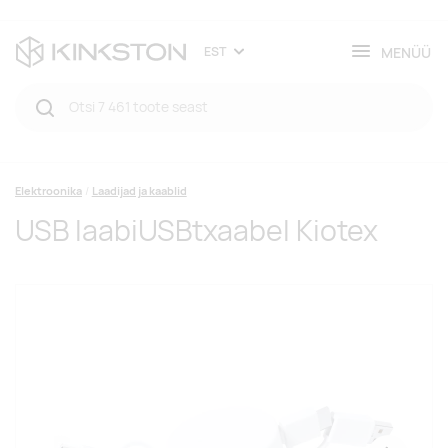
MENÜÜ
EST
Elektroonika
Laadijad ja kaablid
USB laabiUSBtxaabel Kiotex