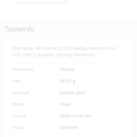
Tooteinfo
Pikendatav ABS plastikust USB laadija, millel on micro
USB, USB-C ja Apple Lightning ühendused.
Tootekood
335432
Kaal
30,00 g
Materjal
plastik (abs)
Bränd
Anda
Suurus
1000×41×16 mm
Pikkus
1000 mm