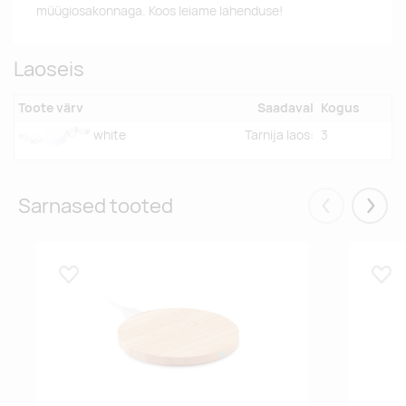
müügiosakonnaga. Koos leiame lahenduse!
Laoseis
Toote värv
Saadaval
Kogus
Tarnija laos:
3
white
Sarnased tooted
Eelmised
Järgm
Lisa lemmikuks
Lisa