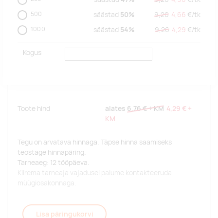
500
säästad
50%
9,26
4,66
€/
tk
1000
säästad
54%
9,26
4,29
€/
tk
Kogus
Toote hind
alates
6,76 €
+ KM
4,29 €
+
KM
Tegu on arvatava hinnaga. Täpse hinna saamiseks
teostage hinnapäring.
Tarneaeg: 12 tööpäeva.
Kiirema tarneaja vajadusel palume kontakteeruda
müügiosakonnaga.
Lisa päringukorvi