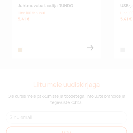
Juhtmevaba laadija RUNDO
USB-j
Hind 100 tk puhul
Hind 100
5,41 €
5,41 €
wood
silver
Liitu meie uudiskirjaga
Ole kursis meie pakkumiste ja toodetega. Info uute brändide ja
tegevuste kohta.
Liitu