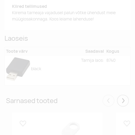
Kiired tellimused
Kiirema tarneaja vajadusel palun võtke ühendust meie
müügiosakonnaga. Koos leiame lahenduse!
Laoseis
Toote värv
Saadaval
Kogus
Tarnija laos:
8740
black
Sarnased tooted
Eelmised
Järgm
Lisa lemmikuks
Lisa