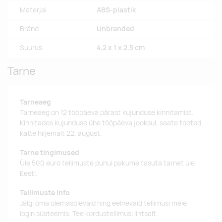
Materjal
ABS-plastik
Bränd
Unbranded
Suurus
4,2 x 1 x 2,5 cm
Tarne
Tarneaeg
Tarneaeg on 12 tööpäeva pärast kujunduse kinnitamist.
Kinnitades kujunduse ühe tööpäeva jooksul, saate tooted
kätte hiljemalt 22. august.
Tarne tingimused
Üle 500 euro tellimuste puhul pakume tasuta tarnet üle
Eesti.
Tellimuste info
Jälgi oma olemasolevaid ning eelnevaid tellimusi meie
login süsteemis. Tee kordustellimusi lihtsalt.