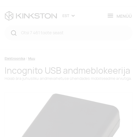
MENÜÜ
EST
Elektroonika
Muu
Incognito USB andmeblokeerija
Hoiab ära juhusliku andmevahetuse ühendades mobiilseadme arvutiga.