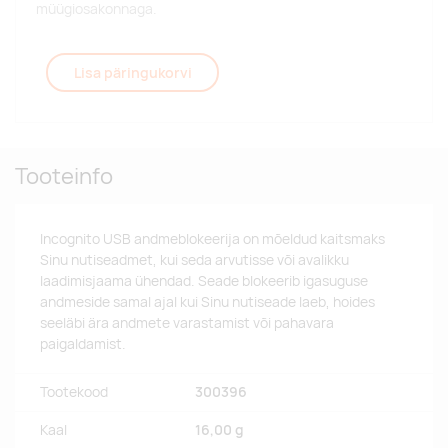
müügiosakonnaga.
Lisa päringukorvi
Tooteinfo
Incognito USB andmeblokeerija on mõeldud kaitsmaks
Sinu nutiseadmet, kui seda arvutisse või avalikku
laadimisjaama ühendad. Seade blokeerib igasuguse
andmeside samal ajal kui Sinu nutiseade laeb, hoides
seeläbi ära andmete varastamist või pahavara
paigaldamist.
Tootekood
300396
Kaal
16,00 g