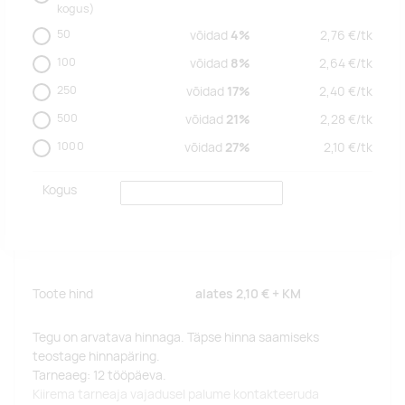
kogus)
50
võidad
4%
2,76
€/
tk
100
võidad
8%
2,64
€/
tk
250
võidad
17%
2,40
€/
tk
500
võidad
21%
2,28
€/
tk
1000
võidad
27%
2,10
€/
tk
Kogus
Toote hind
alates
2,10 €
+ KM
Tegu on arvatava hinnaga. Täpse hinna saamiseks
teostage hinnapäring.
Tarneaeg: 12 tööpäeva.
Kiirema tarneaja vajadusel palume kontakteeruda