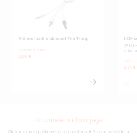
3-ühes laadimiskaabel The Troop
LED-se
28 LED-
Hind 100 tk puhul
videote
2,66 €
Hind 100
2,71 €
white
white
Liitu meie uudiskirjaga
Ole kursis meie pakkumiste ja toodetega. Info uute brändide ja