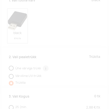
black
1. Vali toote värv
black
8740 tk
Trükita
2. Vali pealetrükk
Ühe värviga trükk
i
Värviline UV-trükk
Trükita
0
tk
3. Vali Kogus
25
(min.
2,88
€/
tk