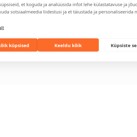
üpsiseid, et koguda ja analüüsida infot lehe külastatavuse ja jõu
relt leitav
Ettevõttest
Kontakt
uda sotsiaalmeedia liidestusi ja et täiustada ja personaliseerida 
enused
Küsimused ja
Tulika põik 3, T
vastused
info@kinkston
lt
lahendused
+372 6989 100
Jätkusuutlikud
st
kingitused
eskond
õik küpsised
Keeldu kõik
Küpsiste s
Privaatsuspoliitika
gi