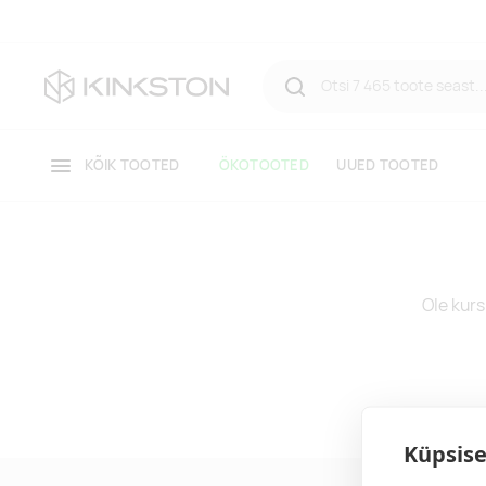
KÕIK TOOTED
ÖKOTOOTED
UUED TOOTED
Ole kurs
Küpsise