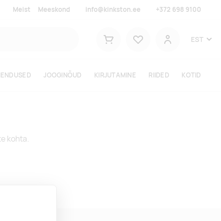
Meist
Meeskond
info@kinkston.ee
+372 698 9100
Lemmikud
EST
Ostukorv
Kasutaja
HENDUSED
JOOGINÕUD
KIRJUTAMINE
RIIDED
KOTID
te kohta.