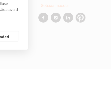
dluse
Sotsiaalmeedia
näidatavaid
allinn
.ee
eaded