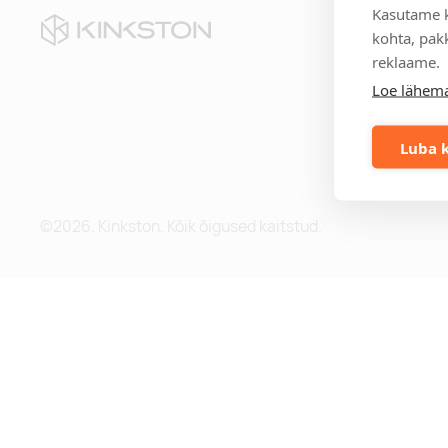
Kasutame k
Kii
kohta, pakk
reklaame.
Te
Loe lähema
Eri
Mei
Me
Luba k
Blo
©2026. Kinkston. Kõik õigused kaitstud.