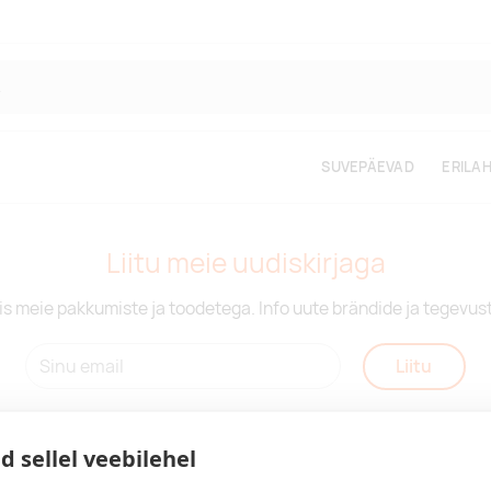
SUVEPÄEVAD
ERILA
Liitu meie uudiskirjaga
is meie pakkumiste ja toodetega. Info uute brändide ja tegevus
Liitu
d sellel veebilehel