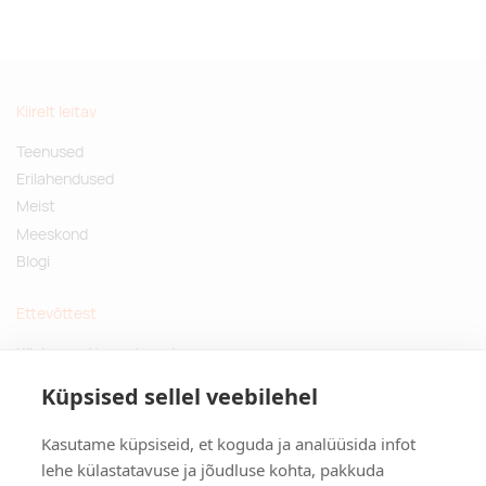
Kiirelt leitav
Teenused
Erilahendused
Meist
Meeskond
Blogi
Ettevõttest
Küsimused ja vastused
Jätkusuutlikud kingitused
Küpsised sellel veebilehel
Privaatsuspoliitika
Kasutame küpsiseid, et koguda ja analüüsida infot
Kontakt
lehe külastatavuse ja jõudluse kohta, pakkuda