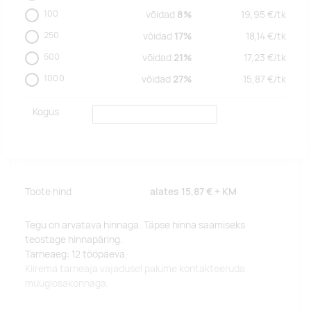
100
võidad
8%
19,95
€/
tk
250
võidad
17%
18,14
€/
tk
500
võidad
21%
17,23
€/
tk
1000
võidad
27%
15,87
€/
tk
Kogus
Toote hind
alates
15,87 €
+ KM
Tegu on arvatava hinnaga. Täpse hinna saamiseks
teostage hinnapäring.
Tarneaeg: 12 tööpäeva.
Kiirema tarneaja vajadusel palume kontakteeruda
müügiosakonnaga.