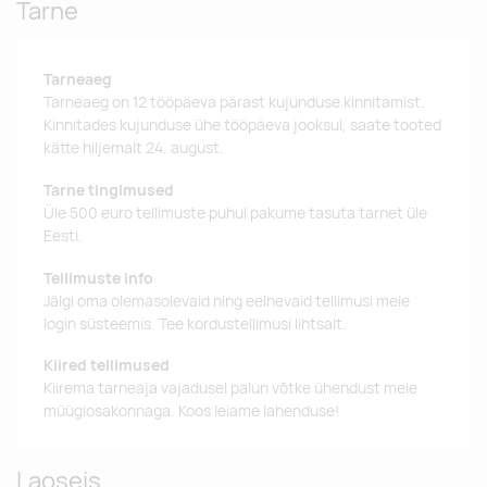
Tarne
Tarneaeg
Tarneaeg on 12 tööpäeva pärast kujunduse kinnitamist.
Kinnitades kujunduse ühe tööpäeva jooksul, saate tooted
kätte hiljemalt 24. august.
Tarne tingimused
Üle 500 euro tellimuste puhul pakume tasuta tarnet üle
Eesti.
Tellimuste info
Jälgi oma olemasolevaid ning eelnevaid tellimusi meie
login süsteemis. Tee kordustellimusi lihtsalt.
Kiired tellimused
Kiirema tarneaja vajadusel palun võtke ühendust meie
müügiosakonnaga. Koos leiame lahenduse!
Laoseis