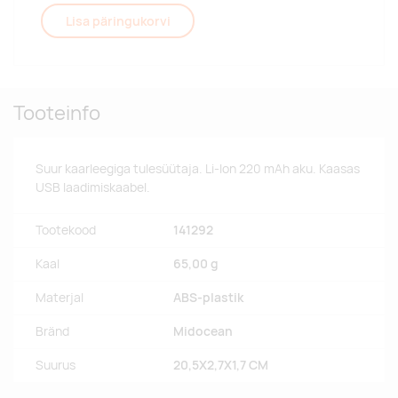
Lisa päringukorvi
Tooteinfo
Suur kaarleegiga tulesüütaja. Li-Ion 220 mAh aku. Kaasas
USB laadimiskaabel.
Tootekood
141292
Kaal
65,00 g
Materjal
ABS-plastik
Bränd
Midocean
Suurus
20,5X2,7X1,7 CM