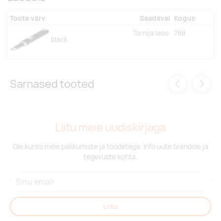
Toote värv
Saadaval
Kogus
Tarnija laos:
788
black
Sarnased tooted
Eelmised
Järgm
Liitu meie uudiskirjaga
Ole kursis meie pakkumiste ja toodetega. Info uute brändide ja
tegevuste kohta.
Liitu