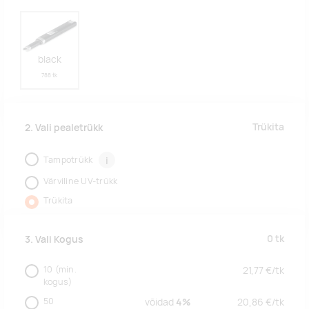
black
788 tk
Trükita
2. Vali pealetrükk
Tampotrükk
i
Värviline UV-trükk
Trükita
0
tk
3. Vali Kogus
10
(min.
21,77
€/
tk
kogus)
50
võidad
4%
20,86
€/
tk