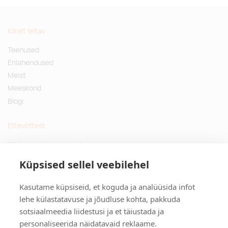
Kiirelt leitav
Teenused
Erilahendused
Meist
Meeskond
Blogi
Ettevõttest
Küsimused ja vastused
Jätkusuutlikud kingitused
Küpsised sellel veebilehel
Privaatsuspoliitika
Kasutame küpsiseid, et koguda ja analüüsida infot
Kontakt
lehe külastatavuse ja jõudluse kohta, pakkuda
sotsiaalmeedia liidestusi ja et täiustada ja
Tulika põik 3, Tallinn
personaliseerida näidatavaid reklaame.
info@kinkston.ee