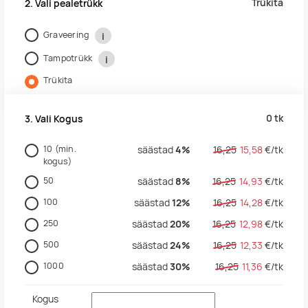
Trükita
2. Vali pealetrükk
Graveering
i
Tampotrükk
i
Trükita
0
tk
3. Vali Kogus
10
(min.
säästad
4%
16,25
15,58
€/
tk
kogus)
50
säästad
8%
16,25
14,93
€/
tk
100
säästad
12%
16,25
14,28
€/
tk
250
säästad
20%
16,25
12,98
€/
tk
500
säästad
24%
16,25
12,33
€/
tk
1000
säästad
30%
16,25
11,36
€/
tk
Kogus