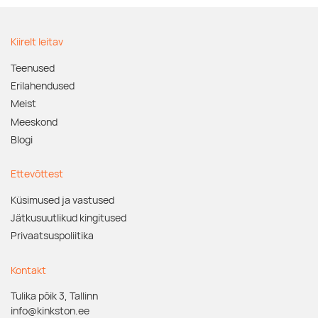
Kiirelt leitav
Teenused
Erilahendused
Meist
Meeskond
Blogi
Ettevõttest
Küsimused ja vastused
Jätkusuutlikud kingitused
Privaatsuspoliitika
Kontakt
Tulika põik 3, Tallinn
info@kinkston.ee