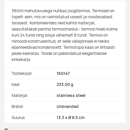
360ml mahutavusega nutikas joogitermos. Termosel on
topelt-sein, mis on valmistatud vasest ja roostevabast
terasest. Kombineerides neid kahte materjali,
saavutatakse parima termoomadus - termos hoiab külma
kuni 24 tundi ning sooja vähemalt 8 tundi. Termos on
niimoodi konstrueeritud, et selle välispinnale ei tekiks
ebameeldivad kondensvett. Termotopsi kaas on lihtsasti
peale keeratav. Toode on pakendatud elegantsesse
kinkekarpi.
Tootekood
160147
Kaal
233,00 g
Materjal
stainless steel
Bränd
Unbranded
Suurus
13,3 x Ø 8,5 cm