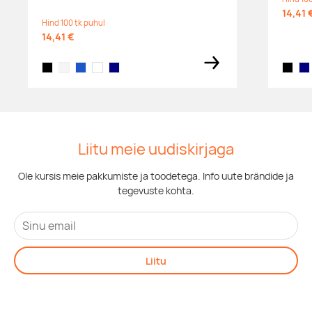
14,41 
Hind 100 tk puhul
14,41 €
black
white
blue
warm brown
navy
black
na
Liitu meie uudiskirjaga
Ole kursis meie pakkumiste ja toodetega. Info uute brändide ja
tegevuste kohta.
Liitu