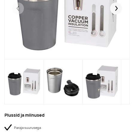
Eelmised
Järgmise
Plussid ja miinused
Paraja suurusega