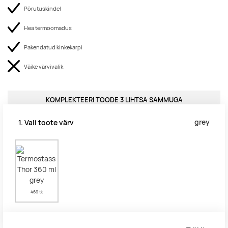
Põrutuskindel
Hea termoomadus
Pakendatud kinkekarpi
Väike värvivalik
KOMPLEKTEERI TOODE 3 LIHTSA SAMMUGA
grey
1. Vali toote värv
grey
469 tk