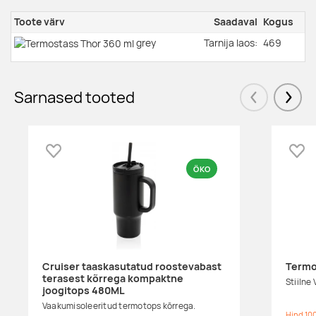
Toote värv
Saadaval
Kogus
grey
Tarnija laos:
469
Sarnased tooted
Eelmised
Järgm
Lisa lemmikuks
Lisa
ÖKO
Cruiser taaskasutatud roostevabast
Termo
terasest kõrrega kompaktne
Stiilne
joogitops 480ML
Vaakumisoleeritud termotops kõrrega.
Hind 100