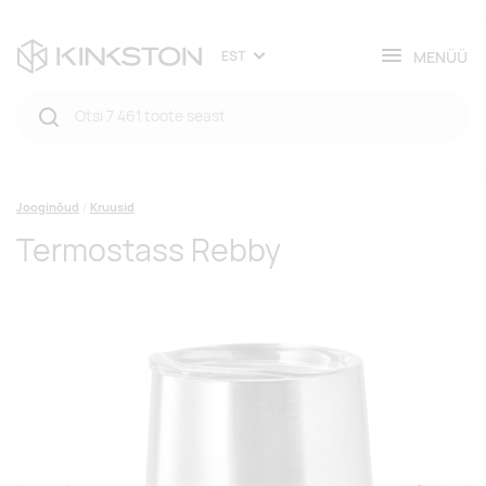
MENÜÜ
EST
Jooginõud
Kruusid
Termostass Rebby