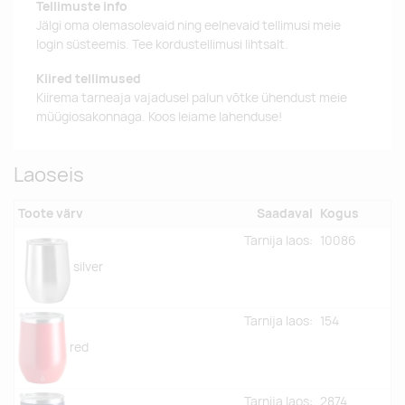
Tellimuste info
Jälgi oma olemasolevaid ning eelnevaid tellimusi meie
login süsteemis. Tee kordustellimusi lihtsalt.
Kiired tellimused
Kiirema tarneaja vajadusel palun võtke ühendust meie
müügiosakonnaga. Koos leiame lahenduse!
Laoseis
Toote värv
Saadaval
Kogus
Tarnija laos:
10086
silver
Tarnija laos:
154
red
Tarnija laos:
2874