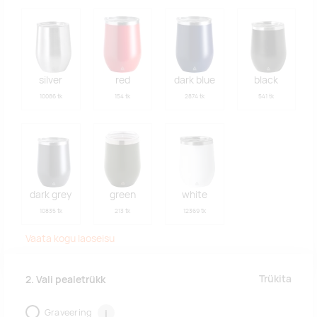
silver
red
dark blue
black
10086 tk
154 tk
2874 tk
541 tk
dark grey
green
white
10835 tk
213 tk
12369 tk
Vaata kogu laoseisu
Trükita
2. Vali pealetrükk
Graveering
i