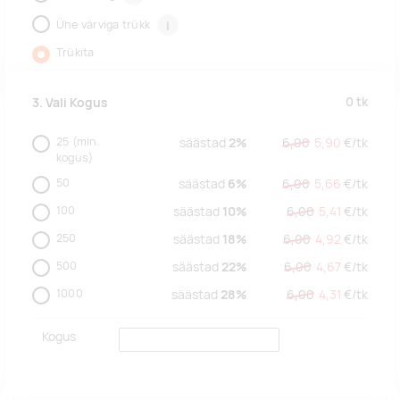
Ühe värviga trükk
i
Trükita
0
tk
3. Vali Kogus
25
(min.
säästad
2%
6,00
5,90
€/
tk
kogus)
50
säästad
6%
6,00
5,66
€/
tk
100
säästad
10%
6,00
5,41
€/
tk
250
säästad
18%
6,00
4,92
€/
tk
500
säästad
22%
6,00
4,67
€/
tk
1000
säästad
28%
6,00
4,31
€/
tk
Kogus