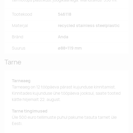
termotops plastikust joogikaanega. Mahutavus: 350 ml.
Tootekood
546118
Materjal
recycled stainless steelplastic
Bränd
Anda
Suurus
ø88×119 mm
Tarne
Tarneaeg
Tarneaeg on 12 tööpäeva pärast kujunduse kinnitamist.
Kinnitades kujunduse ühe tööpäeva jooksul, saate tooted
kätte hiljemalt 22. august.
Tarne tingimused
Üle 500 euro tellimuste puhul pakume tasuta tarnet üle
Eesti.