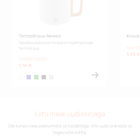
Termokruus Rewoo
Kruus 
Taaskasutatavast terasest topeltseinaga
Hind 100
termokruus.
5,65 €
Hind 100 tk puhul
5,54 €
white
dark blue
green
black
silver
white
Liitu meie uudiskirjaga
Ole kursis meie pakkumiste ja toodetega. Info uute brändide ja
tegevuste kohta.