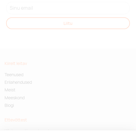
Liitu
Kiirelt leitav
Teenused
Erilahendused
Meist
Meeskond
Blogi
Ettevõttest
Küsimused ja vastused