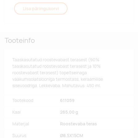
Lisa päringukorvi
Tooteinfo
Taaskasutatud roostevabast terasest (90%
taaskasutatud roostevabast terasest ja 10%
roostevabast terasest) topeltseinaga
vaakumisolatsiooniga termostass, keraamilise
sisevoodriga. Lekkevaba. Mahutavus: 450 ml.
Tootekood
611059
Kaal
265,00 g
Materjal
Roostevaba teras
Suurus
Ø8.5X15CM