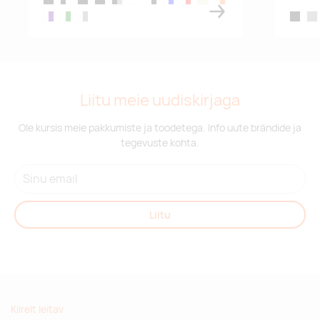
black/black
black/white
black/red
black, blue
black/grey
white
white,black
white,blue
white,red
white/lime
white,orange
white,purple
white,green
white,grey
black
gre
Liitu meie uudiskirjaga
Ole kursis meie pakkumiste ja toodetega. Info uute brändide ja
tegevuste kohta.
Liitu
Kiirelt leitav