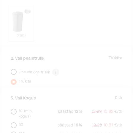
black
Trükita
2. Vali pealetrükk
Ühe värviga trükk
i
Trükita
0
tk
3. Vali Kogus
10
(min.
säästad
12%
12,29
10,82
€/
tk
kogus)
50
säästad
16%
12,29
10,37
€/
tk