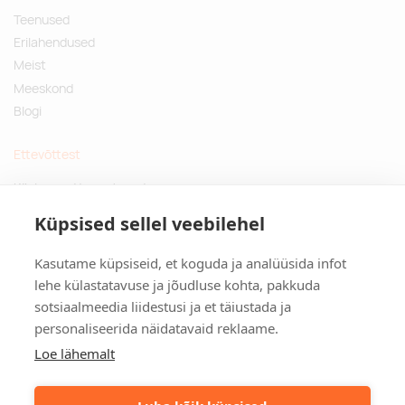
Teenused
Erilahendused
Meist
Meeskond
Blogi
Ettevõttest
Küsimused ja vastused
Jätkusuutlikud kingitused
Küpsised sellel veebilehel
Privaatsuspoliitika
Kasutame küpsiseid, et koguda ja analüüsida infot
Kontakt
lehe külastatavuse ja jõudluse kohta, pakkuda
sotsiaalmeedia liidestusi ja et täiustada ja
Tulika põik 3, Tallinn
personaliseerida näidatavaid reklaame.
info@kinkston.ee
+372 6989 100
Loe lähemalt
Sotsiaalmeedia