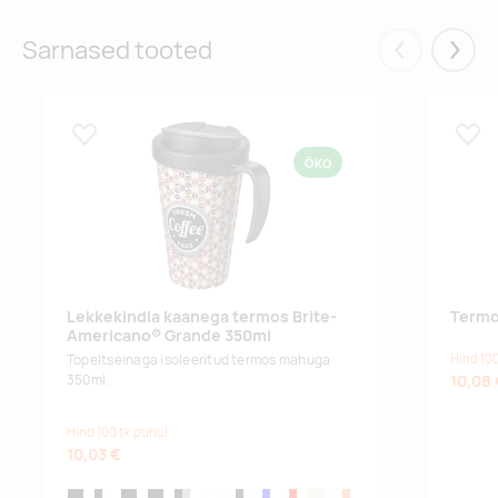
Sarnased tooted
Eelmised
Järgm
Lisa lemmikuks
Lisa
ÖKO
Lekkekindla kaanega termos Brite-
Termo
Americano® Grande 350ml
Hind 100
Topeltseinaga isoleeritud termos mahuga
10,08 
350ml.
Hind 100 tk puhul
10,03 €