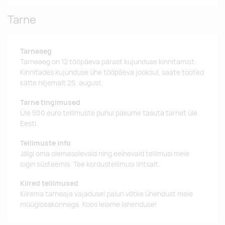
Tarne
Tarneaeg
Tarneaeg on 12 tööpäeva pärast kujunduse kinnitamist.
Kinnitades kujunduse ühe tööpäeva jooksul, saate tooted
kätte hiljemalt 25. august.
Tarne tingimused
Üle 500 euro tellimuste puhul pakume tasuta tarnet üle
Eesti.
Tellimuste info
Jälgi oma olemasolevaid ning eelnevaid tellimusi meie
login süsteemis. Tee kordustellimusi lihtsalt.
Kiired tellimused
Kiirema tarneaja vajadusel palun võtke ühendust meie
müügiosakonnaga. Koos leiame lahenduse!