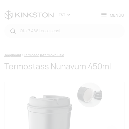
MENÜÜ
EST
Jooginõud
Termosed ja termokruusid
Termostass Nunavum 450ml