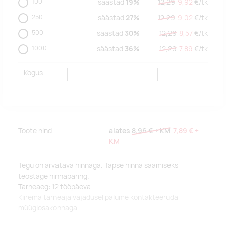
100
säästad
19%
12,29
9,92
€/
tk
250
säästad
27%
12,29
9,02
€/
tk
500
säästad
30%
12,29
8,57
€/
tk
1000
säästad
36%
12,29
7,89
€/
tk
Kogus
Toote hind
alates
8,96 €
+ KM
7,89 €
+
KM
Tegu on arvatava hinnaga. Täpse hinna saamiseks
teostage hinnapäring.
Tarneaeg: 12 tööpäeva.
Kiirema tarneaja vajadusel palume kontakteeruda
müügiosakonnaga.