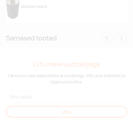
obsidian black
Sarnased tooted
Eelmised
Järgm
Liitu meie uudiskirjaga
Ole kursis meie pakkumiste ja toodetega. Info uute brändide ja
tegevuste kohta.
Liitu