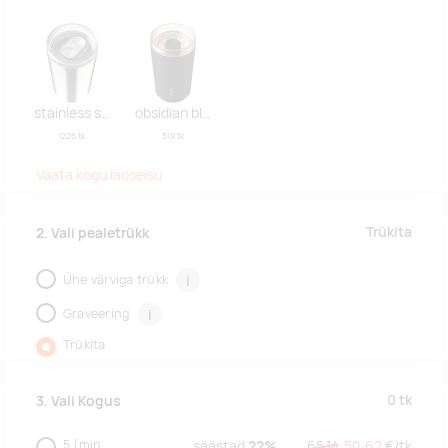
stainless steel
obsidian black
1226 tk
319 tk
Vaata kogu laoseisu
Trükita
2. Vali pealetrükk
Ühe värviga trükk
i
Graveering
i
Trükita
0
tk
3. Vali Kogus
5
(min.
säästad
22%
65,14
50,62
€/
tk