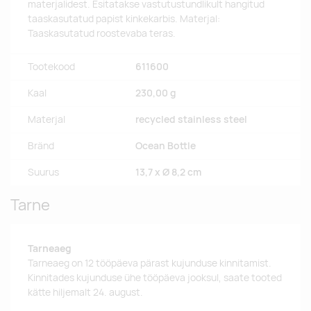
materjalidest. Esitatakse vastutustundlikult hangitud
taaskasutatud papist kinkekarbis. Materjal:
Taaskasutatud roostevaba teras.
Tootekood
611600
Kaal
230,00 g
Materjal
recycled stainless steel
Bränd
Ocean Bottle
Suurus
13,7 x Ø 8,2 cm
Tarne
Tarneaeg
Tarneaeg on 12 tööpäeva pärast kujunduse kinnitamist.
Kinnitades kujunduse ühe tööpäeva jooksul, saate tooted
kätte hiljemalt 24. august.