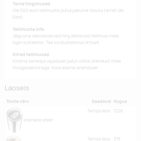
Tarne tingimused
Üle 500 euro tellimuste puhul pakume tasuta tarnet üle
Eesti.
Tellimuste info
Jälgi oma olemasolevaid ning eelnevaid tellimusi meie
login süsteemis. Tee kordustellimusi lihtsalt.
Kiired tellimused
Kiirema tarneaja vajadusel palun võtke ühendust meie
müügiosakonnaga. Koos leiame lahenduse!
Laoseis
Toote värv
Saadaval
Kogus
Tarnija laos:
1226
stainless steel
Tarnija laos:
319