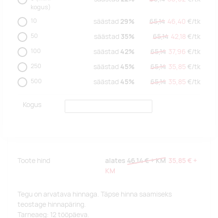
kogus)
10
säästad
29%
65,14
46,40
€/
tk
50
säästad
35%
65,14
42,18
€/
tk
100
säästad
42%
65,14
37,96
€/
tk
250
säästad
45%
65,14
35,85
€/
tk
500
säästad
45%
65,14
35,85
€/
tk
Kogus
Toote hind
alates
46,14 €
+ KM
35,85 €
+
KM
Tegu on arvatava hinnaga. Täpse hinna saamiseks
teostage hinnapäring.
Tarneaeg: 12 tööpäeva.