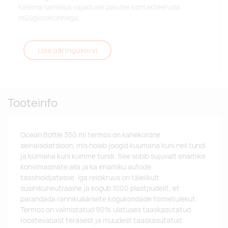
Kiirema tarneaja vajadusel palume kontakteeruda
müügiosakonnaga.
Lisa päringukorvi
Tooteinfo
Ocean Bottle 350 ml termos on kahekordne
seinaisolatsioon, mis hoiab joogid kuumana kuni neli tundi
ja külmana kuni kümme tundi. See sobib sujuvalt enamike
kohvimasinate alla ja ka enamiku autode
tassihoidjatesse. Iga reisikruus on täielikult
süsinikuneutraalne ja kogub 1000 plastpudelit, et
parandada rannikuäärsete kogukondade toimetulekut.
Termos on valmistatud 90% ulatuses taaskasutatud
roostevabast terasest ja muudest taaskasutatud