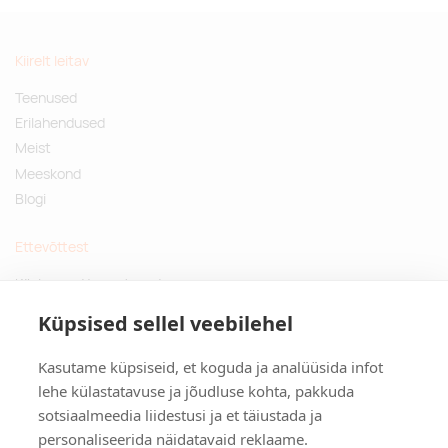
Kiirelt leitav
Teenused
Erilahendused
Meist
Meeskond
Blogi
Ettevõttest
Küsimused ja vastused
Jätkusuutlikud kingitused
Küpsised sellel veebilehel
Privaatsuspoliitika
Kasutame küpsiseid, et koguda ja analüüsida infot
Kontakt
lehe külastatavuse ja jõudluse kohta, pakkuda
sotsiaalmeedia liidestusi ja et täiustada ja
Tulika põik 3, Tallinn
personaliseerida näidatavaid reklaame.
info@kinkston.ee