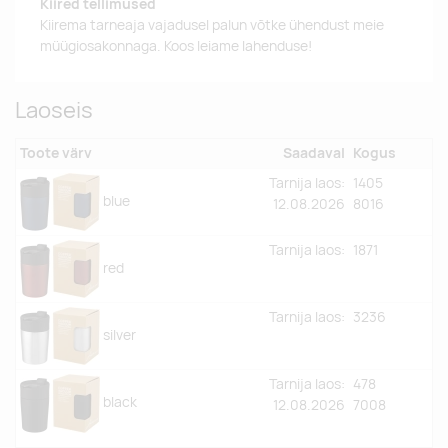
Kiired tellimused
Kiirema tarneaja vajadusel palun võtke ühendust meie
müügiosakonnaga. Koos leiame lahenduse!
Laoseis
Toote värv
Saadaval
Kogus
Tarnija laos:
1405
blue
12.08.2026
8016
Tarnija laos:
1871
red
Tarnija laos:
3236
silver
Tarnija laos:
478
black
12.08.2026
7008