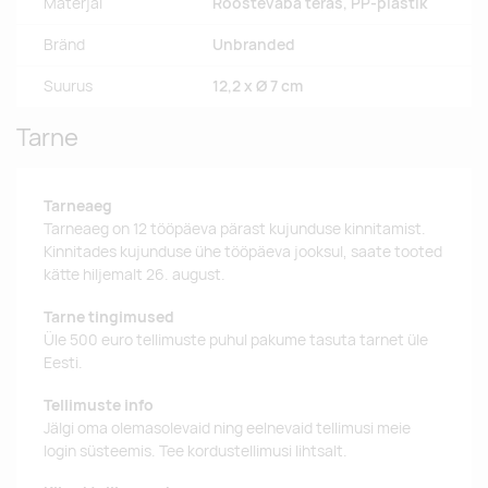
Materjal
Roostevaba teras, PP-plastik
Bränd
Unbranded
Suurus
12,2 x Ø 7 cm
Tarne
Tarneaeg
Tarneaeg on 12 tööpäeva pärast kujunduse kinnitamist.
Kinnitades kujunduse ühe tööpäeva jooksul, saate tooted
kätte hiljemalt 26. august.
Tarne tingimused
Üle 500 euro tellimuste puhul pakume tasuta tarnet üle
Eesti.
Tellimuste info
Jälgi oma olemasolevaid ning eelnevaid tellimusi meie
login süsteemis. Tee kordustellimusi lihtsalt.