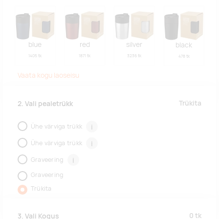
blue
red
silver
black
1405 tk
1871 tk
3236 tk
478 tk
Vaata kogu laoseisu
Trükita
2. Vali pealetrükk
Ühe värviga trükk
i
Ühe värviga trükk
i
Graveering
i
Graveering
Trükita
0
tk
3. Vali Kogus