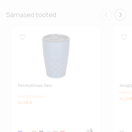
Sarnased tooted
Eelmised
Järgm
Lisa lemmikuks
Lisa
Termokruus Geo
Joogi
Hind 100
Hind 100 tk puhul
14,21 
14,08 €