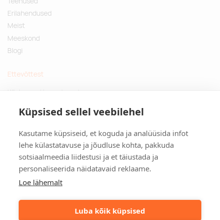
Teenused
Erilahendused
Meist
Meeskond
Blogi
Ettevõttest
Küsimused ja vastused
Jätkusuutlikud kingitused
Küpsised sellel veebilehel
Privaatsuspoliitika
Kasutame küpsiseid, et koguda ja analüüsida infot
Kontakt
lehe külastatavuse ja jõudluse kohta, pakkuda
sotsiaalmeedia liidestusi ja et täiustada ja
Tulika põik 3, Tallinn
personaliseerida näidatavaid reklaame.
info@kinkston.ee
+372 6989 100
Loe lähemalt
Sotsiaalmeedia
Luba kõik küpsised