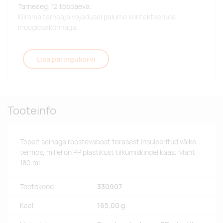
Tarneaeg: 12 tööpäeva.
Kiirema tarneaja vajadusel palume kontakteeruda
müügiosakonnaga.
Lisa päringukorvi
Tooteinfo
Topelt seinaga roostevabast terasest insuleeritud väike
termos, millel on PP plastikust tilkumiskindel kaas. Maht
180 ml.
Tootekood
330907
Kaal
165,00 g