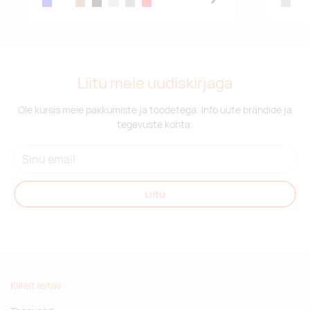
blue
white
copper
black
silver
grey
red
matt sil
Liitu meie uudiskirjaga
Ole kursis meie pakkumiste ja toodetega. Info uute brändide ja
tegevuste kohta.
Liitu
Kiirelt leitav