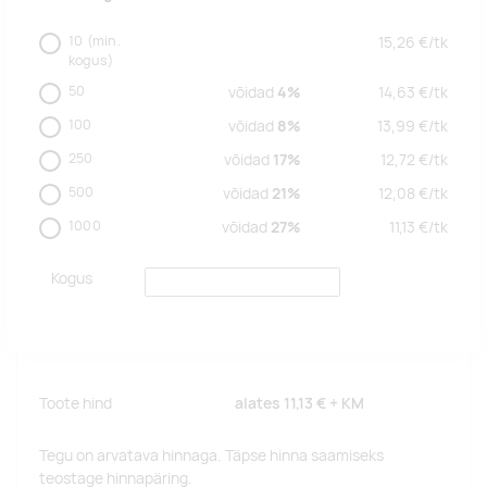
10
(min.
15,26
€/
tk
kogus)
50
võidad
4%
14,63
€/
tk
100
võidad
8%
13,99
€/
tk
250
võidad
17%
12,72
€/
tk
500
võidad
21%
12,08
€/
tk
1000
võidad
27%
11,13
€/
tk
Kogus
Toote hind
alates
11,13 €
+ KM
Tegu on arvatava hinnaga. Täpse hinna saamiseks
teostage hinnapäring.