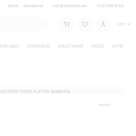
Meist
Meeskond
info@kinkston.ee
+372 698 9100
Lemmikud
EST
Ostukorv
Kasutaja
HENDUSED
JOOGINÕUD
KIRJUTAMINE
RIIDED
KOTID
LEKTEERI TOODE 3 LIHTSA SAMMUGA
wood