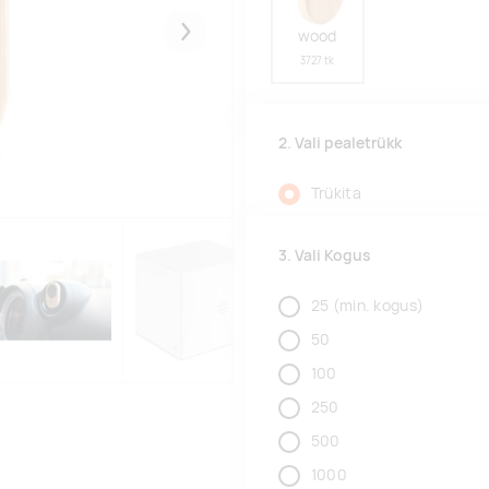
wood
Järgmised
3727 tk
2. Vali pealetrükk
Trükita
3. Vali Kogus
25
(min. kogus)
50
100
250
500
1000