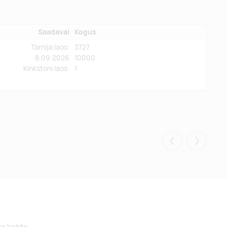
Saadaval
Kogus
Tarnija laos:
3727
8.09.2026
10000
Kinkstoni laos
:
1
Eelmised
Järgmis