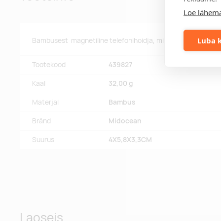
Loe lähema
Luba k
Bambusest magnetiline telefonihoidja, mis kinnitub auto õhu
Tootekood
439827
Kaal
32,00 g
Materjal
Bambus
Bränd
Midocean
Suurus
4X5,8X3,3CM
Laoseis