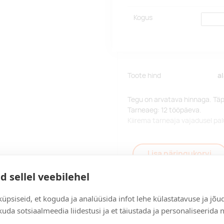
Kogus
Toote hind
a
Tegu on arvatava hinnaga. Tä
Tarneaeg: 12 tööpäeva.
Kiirema tarneaja vajadusel p
Lisa päringukorvi
d sellel veebilehel
üpsiseid, et koguda ja analüüsida infot lehe külastatavuse ja jõu
uda sotsiaalmeedia liidestusi ja et täiustada ja personaliseerida 
Tarne