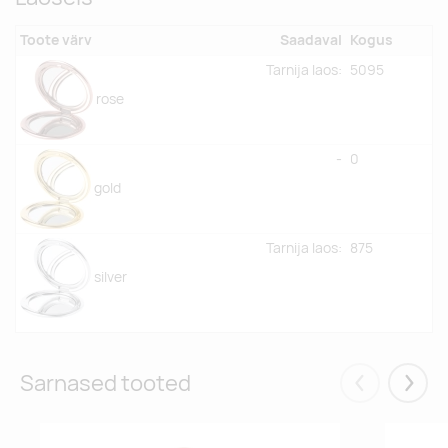
Toote värv
Saadaval
Kogus
Tarnija laos:
5095
rose
-
0
gold
Tarnija laos:
875
silver
Sarnased tooted
Eelmised
Järgm