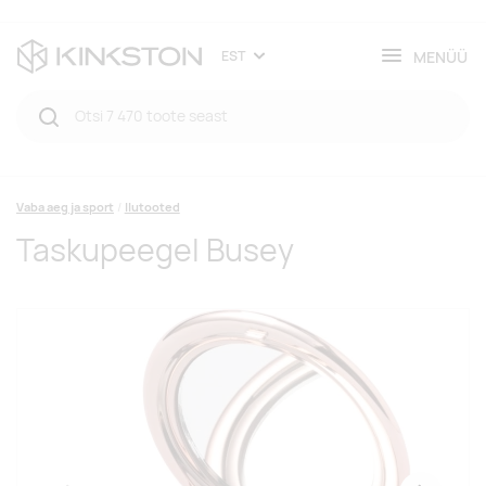
MENÜÜ
EST
Vaba aeg ja sport
Ilutooted
Taskupeegel Busey