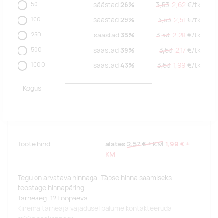
50
säästad
26%
3,53
2,62
€/
tk
100
säästad
29%
3,53
2,51
€/
tk
250
säästad
35%
3,53
2,28
€/
tk
500
säästad
39%
3,53
2,17
€/
tk
1000
säästad
43%
3,53
1,99
€/
tk
Kogus
Toote hind
alates
2,57 €
+ KM
1,99 €
+
KM
Tegu on arvatava hinnaga. Täpse hinna saamiseks
teostage hinnapäring.
Tarneaeg: 12 tööpäeva.
Kiirema tarneaja vajadusel palume kontakteeruda