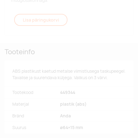
müügiosakonnaga.
Lisa päringukorvi
Tooteinfo
ABS plastikust kaetud metalse viimistlusega taskupeegel.
Tavalise ja suurendava küljega. Valikus on 3 värvi.
Tootekood
449344
Materjal
plastik (abs)
Bränd
Anda
Suurus
ø64×15 mm