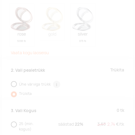
rose
gold
silver
5095 tk
875 tk
Vaata kogu laoseisu
Trükita
2. Vali pealetrükk
Ühe värviga trükk
i
Trükita
0
tk
3. Vali Kogus
25
(min.
säästad
22%
3,53
2,74
€/
tk
kogus)