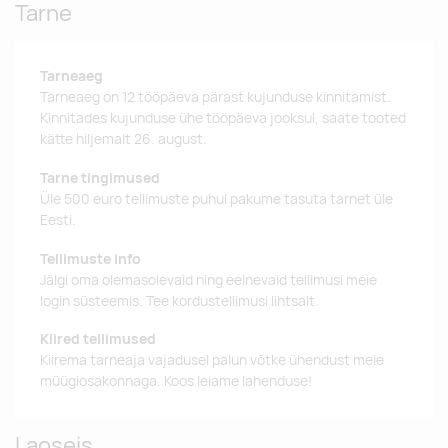
Tarne
Tarneaeg
Tarneaeg on 12 tööpäeva pärast kujunduse kinnitamist.
Kinnitades kujunduse ühe tööpäeva jooksul, saate tooted
kätte hiljemalt 26. august.
Tarne tingimused
Üle 500 euro tellimuste puhul pakume tasuta tarnet üle
Eesti.
Tellimuste info
Jälgi oma olemasolevaid ning eelnevaid tellimusi meie
login süsteemis. Tee kordustellimusi lihtsalt.
Kiired tellimused
Kiirema tarneaja vajadusel palun võtke ühendust meie
müügiosakonnaga. Koos leiame lahenduse!
Laoseis