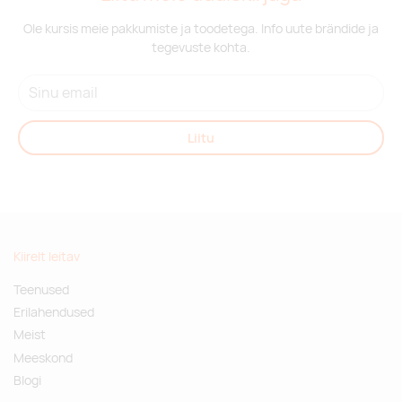
Ole kursis meie pakkumiste ja toodetega. Info uute brändide ja
tegevuste kohta.
Liitu
Kiirelt leitav
Teenused
Erilahendused
Meist
Meeskond
Blogi