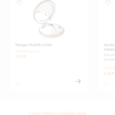
Lisa lemmikuks
Lisa
Peegel GUAPA CORK
Kordu
näopu
Hind 100 tk puhul
Komplek
2,55 €
puhast
Hind 100
2,55 €
beige
beige
Liitu meie uudiskirjaga