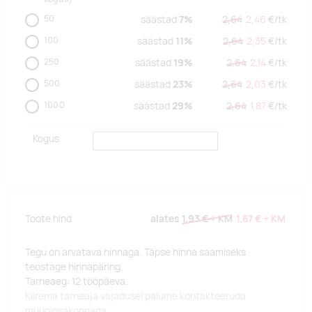
50
säästad
7%
2,64
2,46
€/
tk
100
säästad
11%
2,64
2,35
€/
tk
250
säästad
19%
2,64
2,14
€/
tk
500
säästad
23%
2,64
2,03
€/
tk
1000
säästad
29%
2,64
1,87
€/
tk
Kogus
Toote hind
alates
1,93 €
+ KM
1,87 €
+ KM
Tegu on arvatava hinnaga. Täpse hinna saamiseks
teostage hinnapäring.
Tarneaeg: 12 tööpäeva.
Kiirema tarneaja vajadusel palume kontakteeruda
müügiosakonnaga.