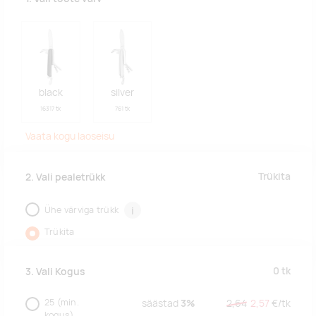
black
silver
16317 tk
761 tk
Vaata kogu laoseisu
Trükita
2. Vali pealetrükk
Ühe värviga trükk
i
Trükita
0
tk
3. Vali Kogus
25
(min.
säästad
3%
2,64
2,57
€/
tk
kogus)