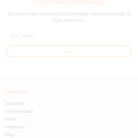
Liitu meie uudiskirjaga
Ole kursis meie pakkumiste ja toodetega. Info uute brändide ja
tegevuste kohta.
Liitu
Kiirelt leitav
Teenused
Erilahendused
Meist
Meeskond
Blogi