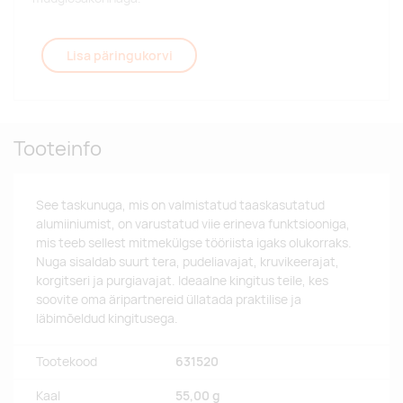
Lisa päringukorvi
Tooteinfo
See taskunuga, mis on valmistatud taaskasutatud
alumiiniumist, on varustatud viie erineva funktsiooniga,
mis teeb sellest mitmekülgse tööriista igaks olukorraks.
Nuga sisaldab suurt tera, pudeliavajat, kruvikeerajat,
korgitseri ja purgiavajat. Ideaalne kingitus teile, kes
soovite oma äripartnereid üllatada praktilise ja
läbimõeldud kingitusega.
Tootekood
631520
Kaal
55,00 g