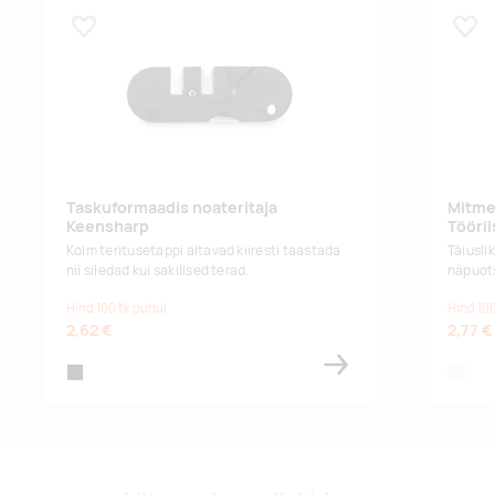
Lisa lemmikuks
Lisa
Taskuformaadis noateritaja
Mitme
Keensharp
Töörii
Kolm teritusetappi aitavad kiiresti taastada
Täiusli
nii siledad kui sakilised terad.
näpuots
Hind 100 tk puhul
Hind 100
2,62 €
2,77 €
black
natural