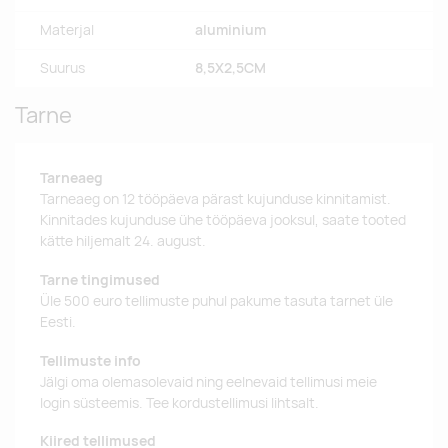
Materjal
aluminium
Suurus
8,5X2,5CM
Tarne
Tarneaeg
Tarneaeg on 12 tööpäeva pärast kujunduse kinnitamist.
Kinnitades kujunduse ühe tööpäeva jooksul, saate tooted
kätte hiljemalt 24. august.
Tarne tingimused
Üle 500 euro tellimuste puhul pakume tasuta tarnet üle
Eesti.
Tellimuste info
Jälgi oma olemasolevaid ning eelnevaid tellimusi meie
login süsteemis. Tee kordustellimusi lihtsalt.
Kiired tellimused