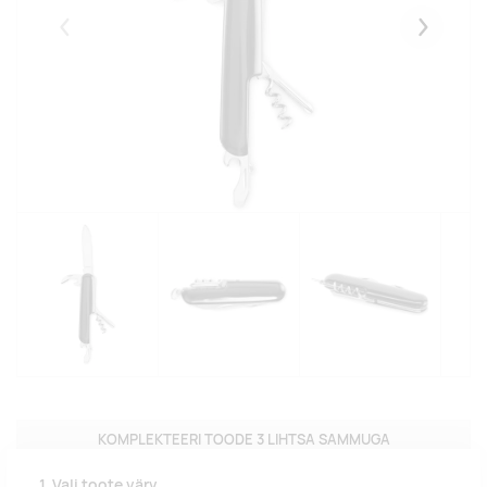
Eelmised
Järgmise
KOMPLEKTEERI TOODE 3 LIHTSA SAMMUGA
1. Vali toote värv