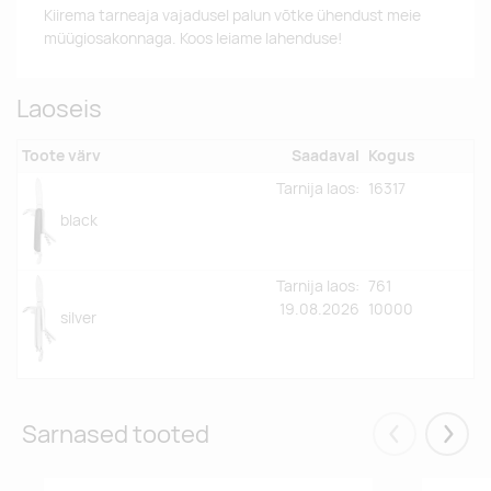
Kiirema tarneaja vajadusel palun võtke ühendust meie
müügiosakonnaga. Koos leiame lahenduse!
Laoseis
Toote värv
Saadaval
Kogus
Tarnija laos:
16317
black
Tarnija laos:
761
19.08.2026
10000
silver
Sarnased tooted
Eelmised
Järgm