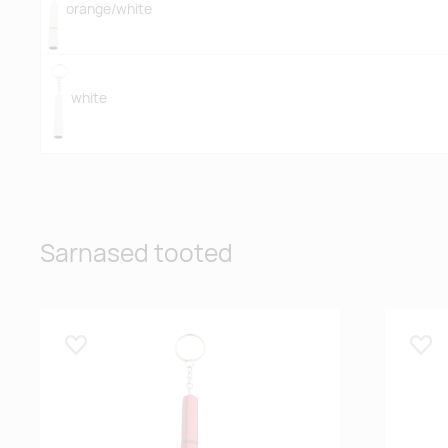
orange/white
white
Sarnased tooted
Lisa lemmikuks
Lisa