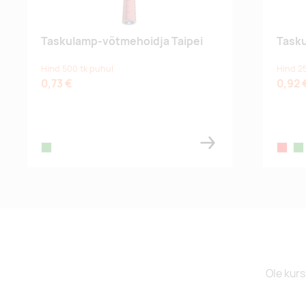
Taskulamp-võtmehoidja Taipei
Task
Hind 500 tk puhul
Hind 2
0,73 €
0,92 
green
red
gr
Ole kurs