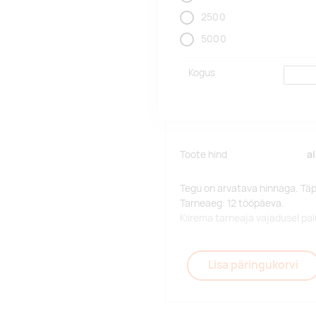
2500
5000
Kogus
Toote hind
a
Tegu on arvatava hinnaga. Tä
Tarneaeg: 12 tööpäeva.
Kiirema tarneaja vajadusel p
Lisa päringukorvi