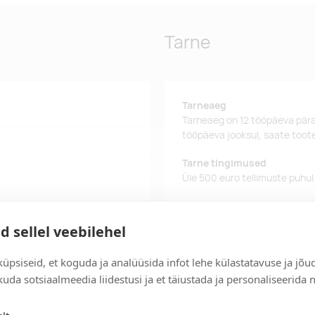
Tarne
Tarneaeg
Tarneaeg on 12 tööpäeva pära
tööpäeva jooksul, saate toote
Tarne tingimused
Üle 500 euro tellimuste puhul
Tellimuste info
Jälgi oma olemasolevaid ning 
d sellel veebilehel
lihtsalt.
üpsiseid, et koguda ja analüüsida infot lehe külastatavuse ja jõu
Kiired tellimused
uda sotsiaalmeedia liidestusi ja et täiustada ja personaliseerida 
Kiirema tarneaja vajadusel p
lahenduse!