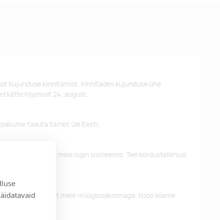
st kujunduse kinnitamist. Kinnitades kujunduse ühe
d kätte hiljemalt 24. august.
 pakume tasuta tarnet üle Eesti.
eelnevaid tellimusi meie login süsteemis. Tee kordustellimusi
dluse
näidatavaid
alun võtke ühendust meie müügiosakonnaga. Koos leiame