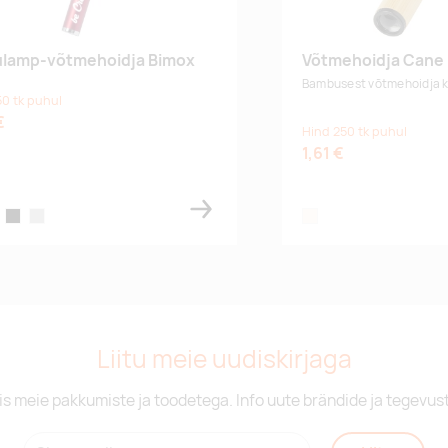
ulamp-võtmehoidja Bimox
Võtmehoidja Cane
Bambusest võtmehoidja k
50 tk puhul
€
Hind 250 tk puhul
1,61 €
een
black
silver
natural
Liitu meie uudiskirjaga
is meie pakkumiste ja toodetega. Info uute brändide ja tegevus