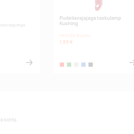
Pudeliavajajaga taskulamp
Kushing
oos valgustiga.
Hind 250 tk puhul
1,89 €
red
green
silver
blue
black
te kohta.