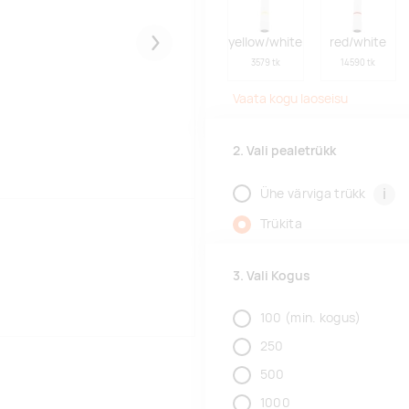
yellow/white
red/white
Järgmised
3579 tk
14590 tk
Vaata kogu laoseisu
2. Vali pealetrükk
i
Ühe värviga trükk
Trükita
3. Vali Kogus
100
(min. kogus)
250
500
1000