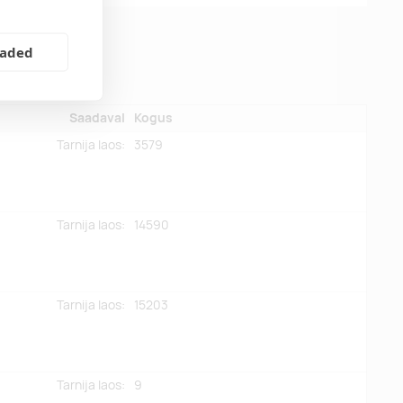
eaded
Saadaval
Kogus
Tarnija laos:
3579
Tarnija laos:
14590
Tarnija laos:
15203
Tarnija laos:
9