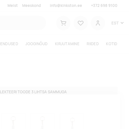
Meist
Meeskond
info@kinkston.ee
+372 698 9100
Lemmikud
EST
Ostukorv
Kasutaja
HENDUSED
JOOGINÕUD
KIRJUTAMINE
RIIDED
KOTID
LEKTEERI TOODE 3 LIHTSA SAMMUGA