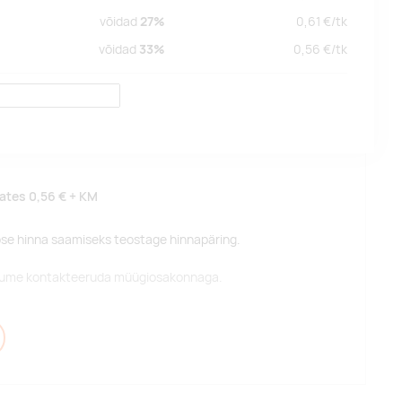
võidad
27%
0,61
€/
tk
võidad
33%
0,56
€/
tk
lates
0,56 €
+ KM
pse hinna saamiseks teostage hinnapäring.
alume kontakteeruda müügiosakonnaga.