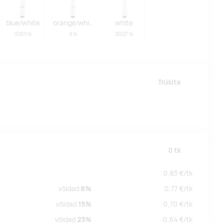
blue/white
orange/white
white
15203 tk
9 tk
25027 tk
Trükita
0
tk
0,83
€/
tk
võidad
8%
0,77
€/
tk
võidad
15%
0,70
€/
tk
võidad
23%
0,64
€/
tk