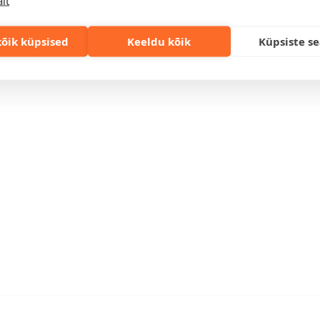
lt
õik küpsised
Keeldu kõik
Küpsiste s