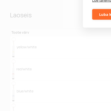
Loe lähema
Laoseis
Luba k
Toote värv
yellow/white
red/white
blue/white