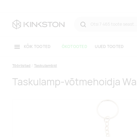
KÕIK TOOTED
ÖKOTOOTED
UUED TOOTED
Tööriistad
Taskulambid
Taskulamp-võtmehoidja Wa