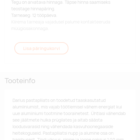
Tegu on arvatava hinnaga. Täpse hinna saamiseks
teostage hinnapäring.
Tarneaeg: 12 tööpäeva.
Kiirema tarneaja vajadusel palume kontakteeruda
müügiosakonnaga.
Lisa päringukorvi
Tooteinfo
Darius pastapliiats on toodetud taaskasutatud
alumiiniumist, mis vajab töötlemisel vähem energiat kui
uue alumiiniumi tootmine toorainetest. Ühtlasi vähendab
see jäätmete hulka prügilates ja aitab säästa
loodusvarasid ning vähendada kasvuhoonegaaside
heitekoguseid. Pastapliiatsi nupp ja alumine osa on
bambusest. Tindi värvus: sinine ja joone paksus 1.00 mm.