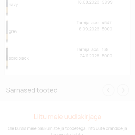
18.08.2026
9999
navy
Tarnija laos:
4647
8.09.2026
5000
grey
Tarnija laos:
168
24.11.2026
5000
solid black
Sarnased tooted
Eelmised
Järgm
Liitu meie uudiskirjaga
Ole kursis meie pakkumiste ja toodetega. Info uute brändide ja
tegevuste kohta.