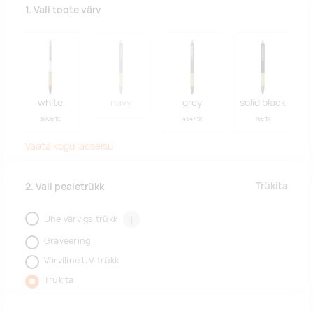
1. Vali toote värv
white
navy
grey
solid black
3006 tk
4647 tk
168 tk
Vaata kogu laoseisu
Trükita
2. Vali pealetrükk
Ühe värviga trükk
i
Graveering
Värviline UV-trükk
Trükita