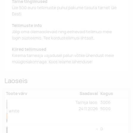
Tarne tingimused
Üle 500 euro tellimuste puhul pakume tasuta tarnet üle
Eesti.
Tellimuste info
Jälgi oma olemasolevaid ning eelnevaid tellimusi meie
login süsteemis. Tee kordustellimusi lihtsalt.
Kiired tellimused
Kiirema tarneaja vajadusel palun võtke ühendust meie
müügiosakonnaga. Koos leiame lahenduse!
Laoseis
Toote värv
Saadaval
Kogus
Tarnija laos:
3006
24.11.2026
5000
white
-
0