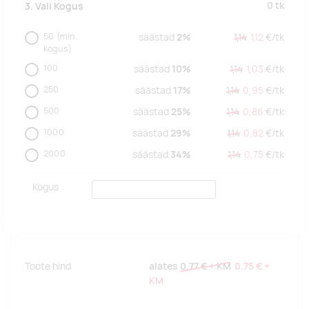
0
tk
3. Vali Kogus
50
(min.
säästad
2%
1,14
1,12
€/
tk
kogus)
100
säästad
10%
1,14
1,03
€/
tk
250
säästad
17%
1,14
0,95
€/
tk
500
säästad
25%
1,14
0,86
€/
tk
1000
säästad
29%
1,14
0,82
€/
tk
2000
säästad
34%
1,14
0,75
€/
tk
Kogus
Toote hind
alates
0,77 €
+ KM
0,75 €
+
KM