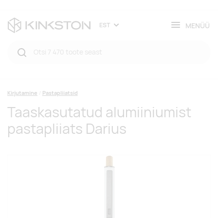
MENÜÜ
EST
Kirjutamine
Pastapliiatsid
Taaskasutatud alumiiniumist
pastapliiats Darius