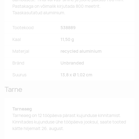
Pastakaga on võimalik kirjutada 800 meetrit.
Taaskasutatud alumiinium.
Tootekood
538889
Kaal
11,50 g
Materjal
recycled aluminium
Bränd
Unbranded
Suurus
13,8 x Ø 1,02 cm
Tarne
Tarneaeg
Tarneaeg on 12 tööpäeva pärast kujunduse kinnitamist.
Kinnitades kujunduse ühe tööpäeva jooksul, saate tooted
kätte hiljemalt 26. august.