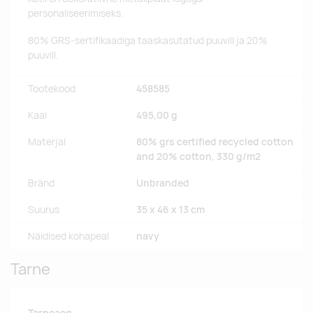
personaliseerimiseks.
80% GRS-sertifikaadiga taaskasutatud puuvill ja 20%
puuvill.
Tootekood
458585
Kaal
495,00 g
Materjal
80% grs certified recycled cotton
and 20% cotton, 330 g/m2
Bränd
Unbranded
Suurus
35 x 46 x 13 cm
Näidised kohapeal
navy
Tarne
Tarneaeg