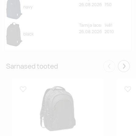
26.08.2026
750
navy
Tarnija laos:
1481
26.08.2026
2010
black
Sarnased tooted
Eelmised
Järgm
Lisa lemmikuks
Lisa