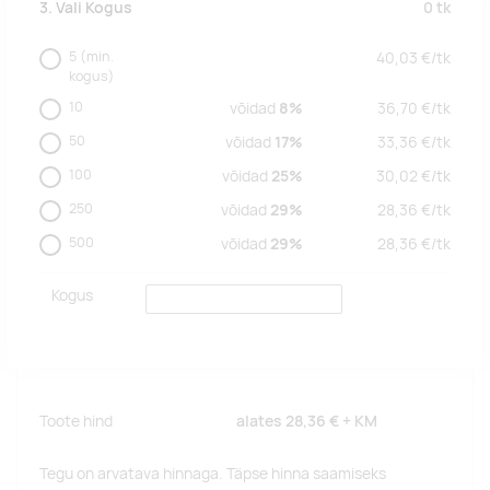
0
tk
3. Vali Kogus
5
(min.
40,03
€/
tk
kogus)
10
võidad
8%
36,70
€/
tk
50
võidad
17%
33,36
€/
tk
100
võidad
25%
30,02
€/
tk
250
võidad
29%
28,36
€/
tk
500
võidad
29%
28,36
€/
tk
Kogus
Toote hind
alates
28,36 €
+ KM
Tegu on arvatava hinnaga. Täpse hinna saamiseks