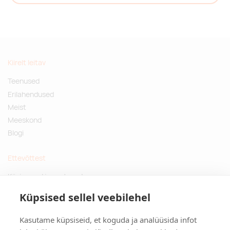
Kiirelt leitav
Teenused
Erilahendused
Meist
Meeskond
Blogi
Ettevõttest
Küsimused ja vastused
Jätkusuutlikud kingitused
Küpsised sellel veebilehel
Privaatsuspoliitika
Kasutame küpsiseid, et koguda ja analüüsida infot
Kontakt