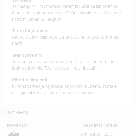
Tarneaeg on 12 tööpäeva pärast kujunduse kinnitamist.
Kinnitades kujunduse ühe tööpäeva jooksul, saate tooted
kätte hiljemalt 24. august.
Tarne tingimused
Üle 500 euro tellimuste puhul pakume tasuta tarnet üle
Eesti.
Tellimuste info
Jälgi oma olemasolevaid ning eelnevaid tellimusi meie
login süsteemis. Tee kordustellimusi lihtsalt.
Kiired tellimused
Kiirema tarneaja vajadusel palun võtke ühendust meie
müügiosakonnaga. Koos leiame lahenduse!
Laoseis
Toote värv
Saadaval
Kogus
Tarnija laos:
2957