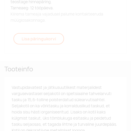
teostage hinnapäring.
Tarneaeg: 12 tööpäeva.
Kiirema tarneaja vajadusel palume kontakteeruda
müügiosakonnaga.
Lisa päringukorvi
Tooteinfo
Vastupidavatest ja jätkusuutlikest materjalidest
vargusevastasel seljakotil on spetsiaalne tahvelarvuti
tasku ja 15,6-tolline polsterdatud sülearvutisahtel.
Seljakotil on ka võrktasku ja korralduslikud taskud, et
hoida sisu hästi organiseeritud. Lisaks on kotil kaks
külgmist taskut, üks tõmblukuga esitasku ja peidetud
tasku seljaosas, et tagada lihtne ja turvaline juurdepääs.
Kotil on dekoratiivne metallplaat logoga