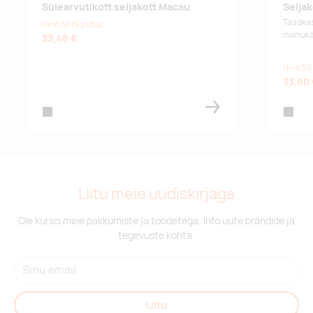
Sülearvutikott seljakott Macau
Seljak
Taaskas
Hind 50 tk puhul
mahukas
33,48 €
Hind 50
33,60
black
black
Liitu meie uudiskirjaga
Ole kursis meie pakkumiste ja toodetega. Info uute brändide ja
tegevuste kohta.
Liitu