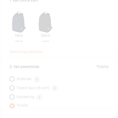
1. Vali toote värv
navy
black
2957 tk
1481 tk
Vaata kogu laoseisu
Trükita
2. Vali pealetrükk
Siiditrükk
i
Tikand (kuni 25 cm²)
i
Graveering
i
Trükita