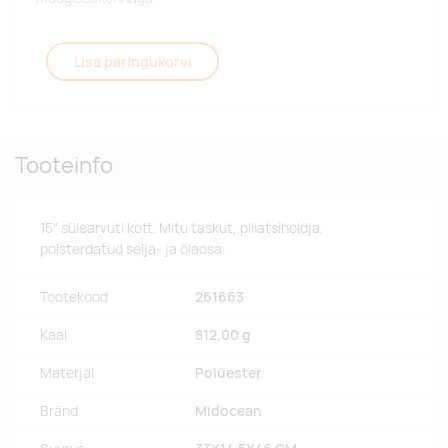
Lisa päringukorvi
Tooteinfo
15" sülearvuti kott. Mitu taskut, pliiatsihoidja,
polsterdatud selja- ja õlaosa.
Tootekood
261663
Kaal
812,00 g
Materjal
Polüester
Bränd
Midocean