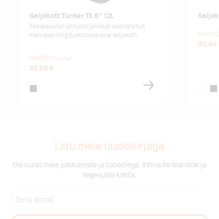
Seljakott Turner 15.6" 12L
Selja
Taaskasutatud materjalidest valmistatud,
Hind 100
mahukas ning funktsionaalne seljakott.
30,64
Hind 50 tk puhul
33,60 €
black
white
bla
Liitu meie uudiskirjaga
Ole kursis meie pakkumiste ja toodetega. Info uute brändide ja
tegevuste kohta.