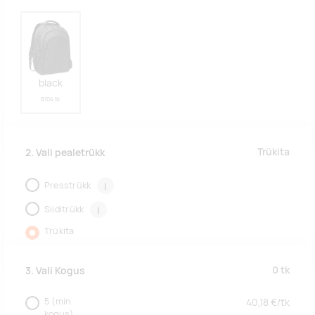
black
6104 tk
Trükita
2. Vali pealetrükk
Presstrükk
i
Siiditrükk
i
Trükita
0
tk
3. Vali Kogus
5
(min.
40,18
€/
tk
kogus)