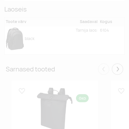
Laoseis
Toote värv
Saadaval
Kogus
Tarnija laos:
6104
black
Sarnased tooted
Eelmised
Järgm
Lisa lemmikuks
Lisa
ÖKO