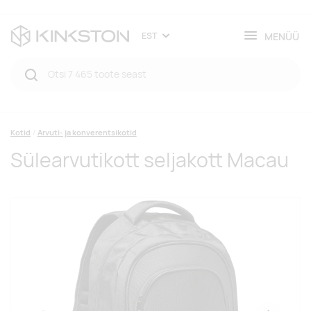
MENÜÜ
EST
Kotid
Arvuti- ja konverentsikotid
Sülearvutikott seljakott Macau