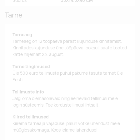
Suurus
33X14.5X46 CM
Tarne
Tarneaeg
Tarneaeg on 12 tööpäeva pärast kujunduse kinnitamist.
Kinnitades kujunduse ühe tööpäeva jooksul, saate tooted
kätte hiljemalt 23. august.
Tarne tingimused
Üle 500 euro tellimuste puhul pakume tasuta tarnet üle
Eesti.
Tellimuste info
Jälgi oma olemasolevaid ning eelnevaid tellimusi meie
login süsteemis. Tee kordustellimusi lihtsalt.
Kiired tellimused
Kiirema tarneaja vajadusel palun võtke ühendust meie
müügiosakonnaga. Koos leiame lahenduse!