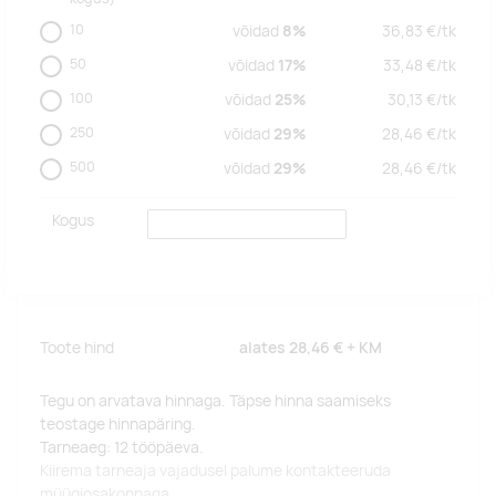
10
võidad
8%
36,83
€/
tk
50
võidad
17%
33,48
€/
tk
100
võidad
25%
30,13
€/
tk
250
võidad
29%
28,46
€/
tk
500
võidad
29%
28,46
€/
tk
Kogus
Toote hind
alates
28,46 €
+ KM
Tegu on arvatava hinnaga. Täpse hinna saamiseks
teostage hinnapäring.
Tarneaeg: 12 tööpäeva.
Kiirema tarneaja vajadusel palume kontakteeruda
müügiosakonnaga.