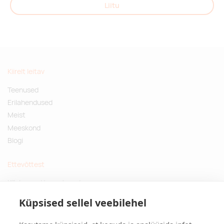
Liitu
Kiirelt leitav
Teenused
Erilahendused
Meist
Meeskond
Blogi
Ettevõttest
Küsimused ja vastused
Jätkusuutlikud kingitused
Küpsised sellel veebilehel
Privaatsuspoliitika