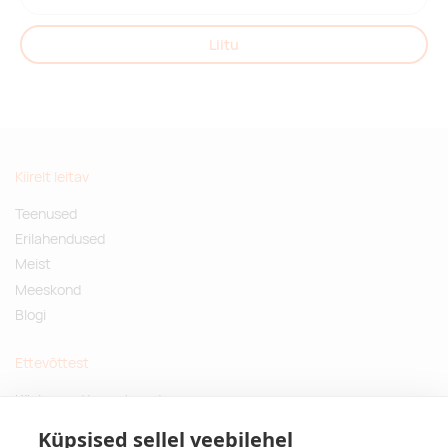
Liitu
Kiirelt leitav
Teenused
Erilahendused
Meist
Meeskond
Blogi
Ettevõttest
Küsimused ja vastused
Jätkusuutlikud kingitused
Küpsised sellel veebilehel