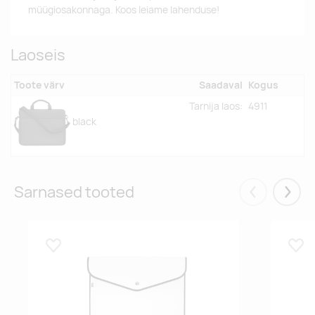
müügiosakonnaga. Koos leiame lahenduse!
Laoseis
Toote värv
Saadaval
Kogus
Tarnija laos:
4911
black
Sarnased tooted
Eelmised
Järgm
Lisa lemmikuks
Lisa