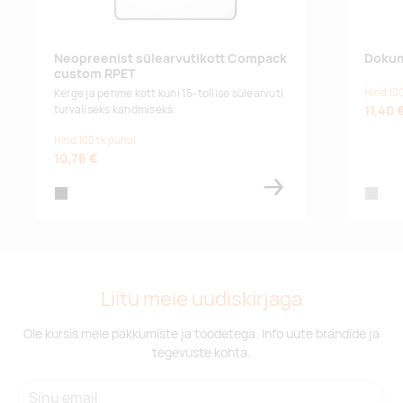
Neopreenist sülearvutikott Compack
Dokum
custom RPET
Hind 100
Kerge ja pehme kott kuni 15-tollise sülearvuti
11,40 
turvaliseks kandmiseks.
Hind 100 tk puhul
10,76 €
black
grey
Liitu meie uudiskirjaga
Ole kursis meie pakkumiste ja toodetega. Info uute brändide ja
tegevuste kohta.