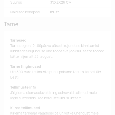
Suurus
35X2X26 CM
Näidised kohapeal
must
Tarne
Tarneaeg
Tarneaeg on 12 tööpäeva pärast kujunduse kinnitamist.
Kinnitades kujunduse ühe tööpäeva jooksul, saate tooted
kätte hiljemalt 23. august.
Tarne tingimused
Üle 500 euro tellimuste puhul pakume tasuta tarnet üle
Eesti.
Tellimuste info
Jälgi oma olemasolevaid ning eelnevaid tellimusi meie
login süsteemis. Tee kordustellimusi lihtsalt.
Kiired tellimused
Kiirema tarneaja vajadusel palun võtke ühendust meie