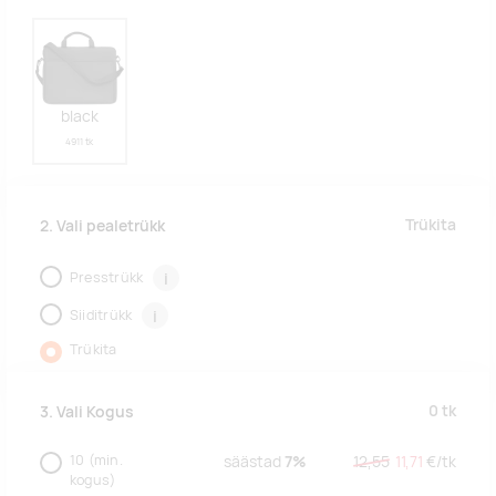
black
4911 tk
Trükita
2. Vali pealetrükk
Presstrükk
i
Siiditrükk
i
Trükita
0
tk
3. Vali Kogus
10
(min.
säästad
7%
12,55
11,71
€/
tk
kogus)