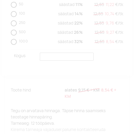
50
säästad
11%
12,55
11,22
€/
tk
100
säästad
14%
12,55
10,74
€/
tk
250
säästad
22%
12,55
9,76
€/
tk
500
säästad
26%
12,55
9,27
€/
tk
1000
säästad
32%
12,55
8,54
€/
tk
Kogus
Toote hind
alates
9,15 €
+ KM
8,54 €
+
KM
Tegu on arvatava hinnaga. Täpse hinna saamiseks
teostage hinnapäring.
Tarneaeg: 12 tööpäeva.
Kiirema tarneaja vajadusel palume kontakteeruda