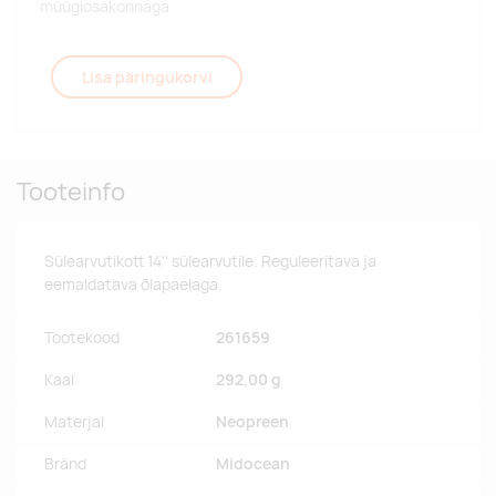
müügiosakonnaga.
Lisa päringukorvi
Tooteinfo
Sülearvutikott 14'' sülearvutile. Reguleeritava ja
eemaldatava õlapaelaga.
Tootekood
261659
Kaal
292,00 g
Materjal
Neopreen
Bränd
Midocean