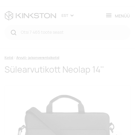
MENÜÜ
EST
Kotid
Arvuti- ja konverentsikotid
Sülearvutikott Neolap 14''