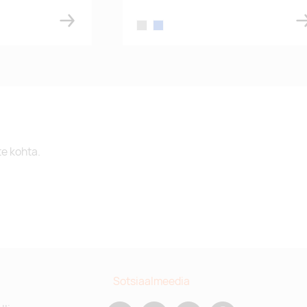
grey
blue
te kohta.
Sotsiaalmeedia