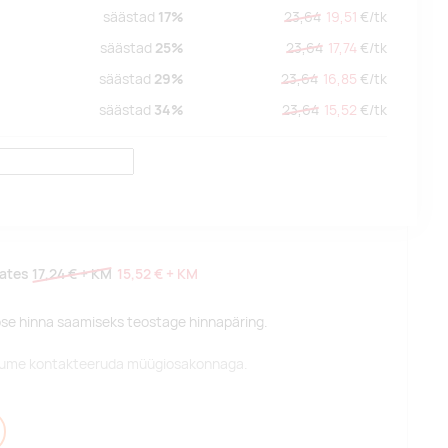
säästad
17%
23,64
19,51
€/
tk
säästad
25%
23,64
17,74
€/
tk
säästad
29%
23,64
16,85
€/
tk
säästad
34%
23,64
15,52
€/
tk
lates
17,24 €
+ KM
15,52 €
+ KM
pse hinna saamiseks teostage hinnapäring.
alume kontakteeruda müügiosakonnaga.