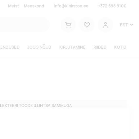
Meist
Meeskond
info@kinkston.ee
+372 698 9100
Lemmikud
EST
Ostukorv
Kasutaja
HENDUSED
JOOGINÕUD
KIRJUTAMINE
RIIDED
KOTID
LEKTEERI TOODE 3 LIHTSA SAMMUGA