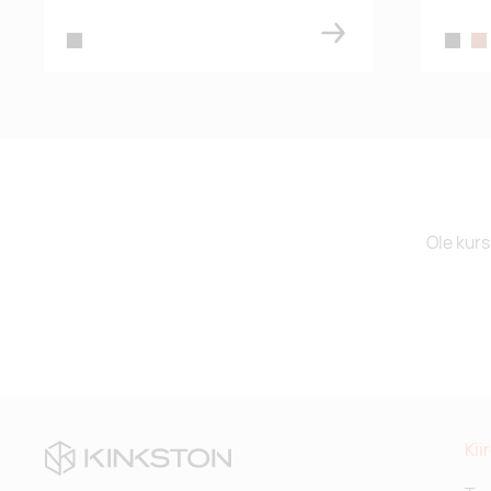
black
black
br
Ole kurs
Kii