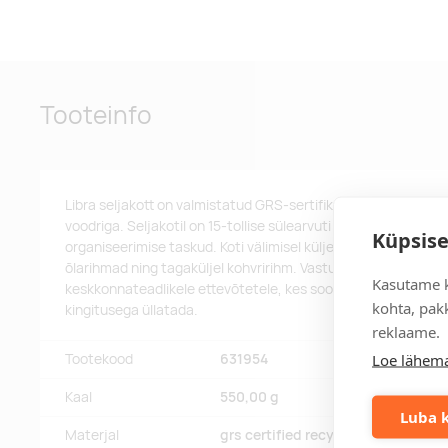
Tooteinfo
Libra seljakott on valmistatud GRS-sertifikaadiga taaskasut
voodriga. Seljakotil on 15-tollise sülearvuti tasku, polsterdat
Küpsise
organiseerimise taskud. Koti välimisel küljel on mitu taskut,
õlarihmad ning tagaküljel kohvririhm. Vastupidavus kuni 10 k
Kasutame k
keskkonnateadlikele ettevõtetele, kes soovivad oma töötajaid
kohta, pakk
kingitusega üllatada.
reklaame.
Loe lähema
Tootekood
631954
Kaal
550,00 g
Luba k
Materjal
grs certified recycled polyester