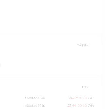
Trükita
0
tk
säästad
10%
23,64
21,29
€/
tk
säästad
14%
23,64
20,40
€/
tk