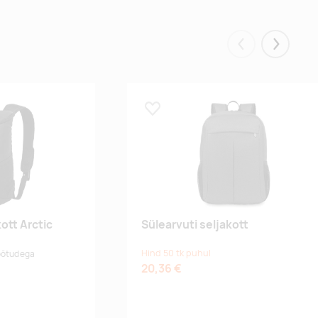
Eelmised
Järgmis
Lisa lemmikuks
ott Arctic
Sülearvuti seljakott
Hind 50 tk puhul
õõtudega
20,36 €