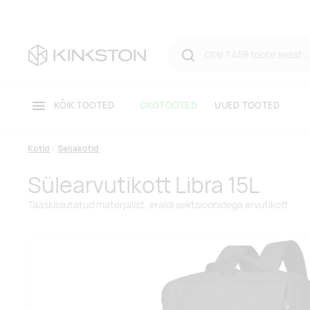
KÕIK TOOTED
ÖKOTOOTED
UUED TOOTED
Kotid
Seljakotid
Sülearvutikott Libra 15L
Taaskasutatud materjalist, eraldi sektsioonidega arvutikott