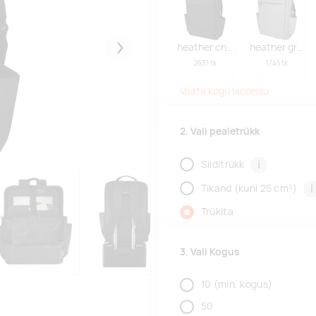
heather charcoal
heather grey
Järgmised
2637 tk
1745 tk
Vaata kogu laoseisu
2. Vali pealetrükk
i
Siiditrükk
i
Tikand (kuni 25 cm²)
Trükita
3. Vali Kogus
10
(min. kogus)
50