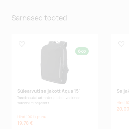
Sarnased tooted
Lisa lemmikuks
Lisa
ÖKO
Sülearvuti seljakott Aqua 15"
Selja
Taaskasutatud materjalidest v
eekindel
Hind 10
sülearvuti seljakott.
20,00
Hind 100 tk puhul
19,78 €