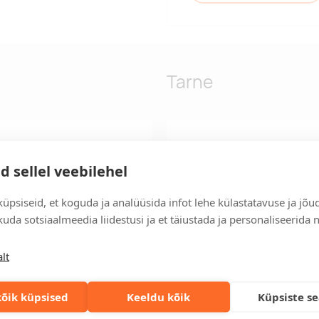
Tarne
atud polüestrist ja RPET-
Tarneaeg
ud tahvelarvuti tasku ja lisa
Tarneaeg on 12 tööpäeva pära
d sellel veebilehel
 polsterdatud ja reguleeritavad
tööpäeva jooksul, saate tooted
g. Ideaalne toode
üpsiseid, et koguda ja analüüsida infot lehe külastatavuse ja jõu
Tarne tingimused
 kvaliteetse ning praktilise
uda sotsiaalmeedia liidestusi ja et täiustada ja personaliseerida 
Üle 500 euro tellimuste puhul
Tellimuste info
lt
Jälgi oma olemasolevaid ning 
lihtsalt.
õik küpsised
Keeldu kõik
Küpsiste s
Kiired tellimused