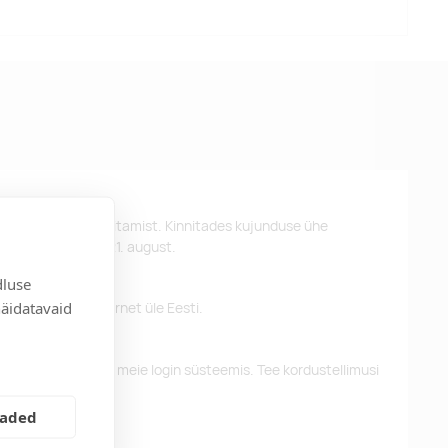
st kujunduse kinnitamist. Kinnitades kujunduse ühe
 kätte hiljemalt 21. august.
dluse
näidatavaid
 pakume tasuta tarnet üle Eesti.
eelnevaid tellimusi meie login süsteemis. Tee kordustellimusi
eaded