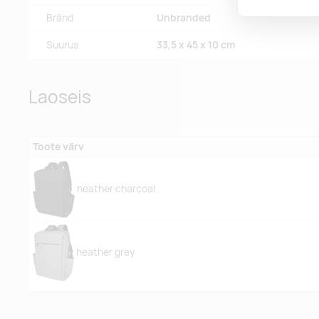
Bränd
Unbranded
Suurus
33,5 x 45 x 10 cm
Laoseis
Toote värv
heather charcoal
heather grey