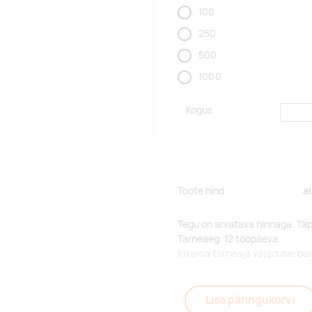
100
250
500
1000
Kogus
Toote hind
a
Tegu on arvatava hinnaga. Tä
Tarneaeg: 12 tööpäeva.
Kiirema tarneaja vajadusel p
Lisa päringukorvi