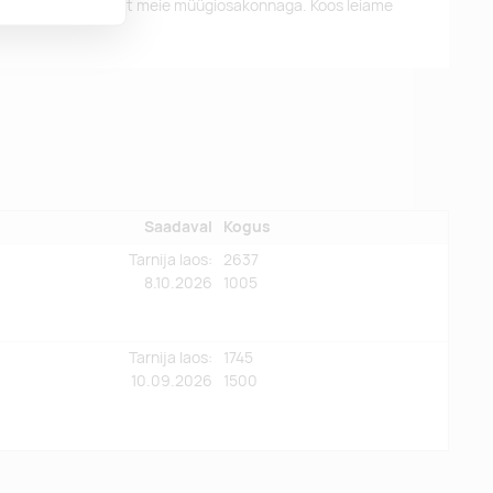
alun võtke ühendust meie müügiosakonnaga. Koos leiame
Saadaval
Kogus
Tarnija laos:
2637
8.10.2026
1005
Tarnija laos:
1745
10.09.2026
1500