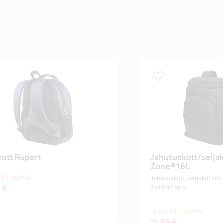
 lemmikuks
Lisa lemmikuks
kott Rupert
Jahutuskott/seljak
Zone® 16L
0 tk puhul
Jahutuskott/seljakott m
 €
34x30x17cm.
Hind 100 tk puhul
21,98 €