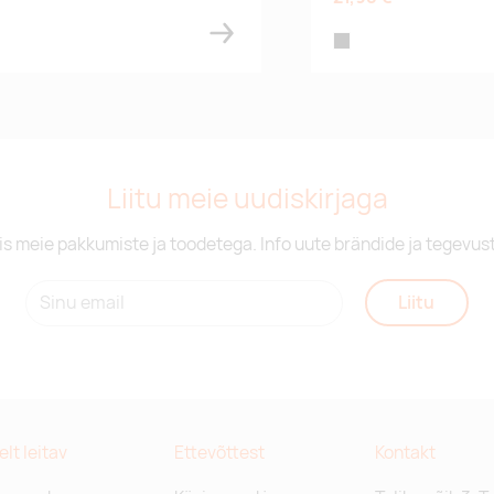
own
black
Liitu meie uudiskirjaga
is meie pakkumiste ja toodetega. Info uute brändide ja tegevus
Liitu
relt leitav
Ettevõttest
Kontakt