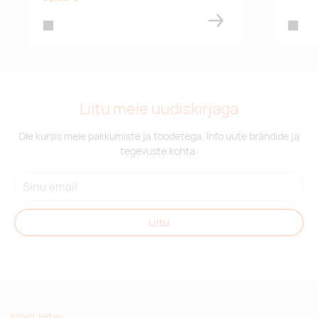
black
black
Liitu meie uudiskirjaga
Ole kursis meie pakkumiste ja toodetega. Info uute brändide ja
tegevuste kohta.
Liitu
Kiirelt leitav