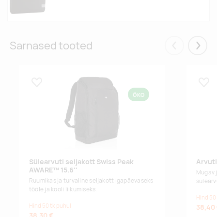
Sarnased tooted
Eelmised
Järgm
Lisa lemmikuks
Lisa
ÖKO
Sülearvuti seljakott Swiss Peak
Arvut
AWARE™ 15.6''
Mugav j
Ruumikas ja turvaline seljakott igapäevaseks
sülearv
tööle ja kooli liikumiseks.
Hind 50
Hind 50 tk puhul
38,40
38,30 €