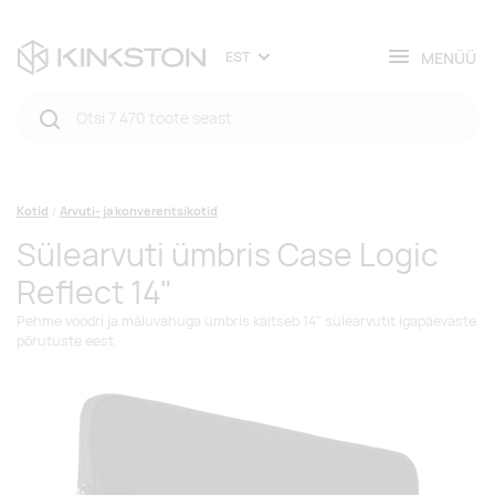
MENÜÜ
EST
Kotid
Arvuti- ja konverentsikotid
Sülearvuti ümbris Case Logic
Reflect 14"
Pehme voodri ja mäluvahuga ümbris kaitseb 14" sülearvutit igapäevaste
põrutuste eest.