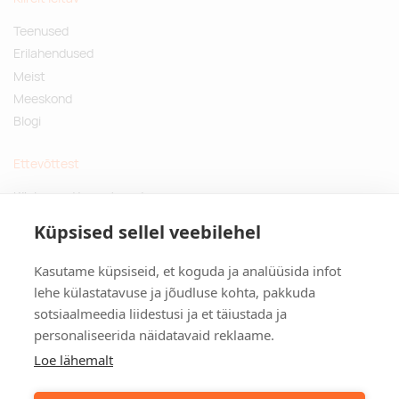
Teenused
Erilahendused
Meist
Meeskond
Blogi
Ettevõttest
Küsimused ja vastused
Jätkusuutlikud kingitused
Küpsised sellel veebilehel
Privaatsuspoliitika
Kasutame küpsiseid, et koguda ja analüüsida infot
Kontakt
lehe külastatavuse ja jõudluse kohta, pakkuda
sotsiaalmeedia liidestusi ja et täiustada ja
Tulika põik 3, Tallinn
personaliseerida näidatavaid reklaame.
info@kinkston.ee
+372 6989 100
Loe lähemalt
Sotsiaalmeedia