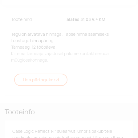
Toote hind
alates
31,03 €
+ KM
Tegu on arvatava hinnaga. Täpse hinna saamiseks
teostage hinnapäring.
Tarneaeg: 12 tööpäeva.
Kiirema tarneaja vajadusel palume kontakteeruda
müügiosakonnaga.
Lisa päringukorvi
Tooteinfo
Case Logic Reflect 14" sülearvuti ümbris pakub teie
seadmele maksimaalseid kaitseomadusi, tänu oma 6mm