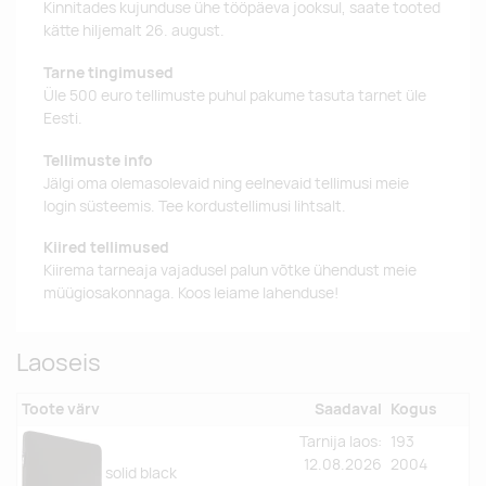
Kinnitades kujunduse ühe tööpäeva jooksul, saate tooted
kätte hiljemalt 26. august.
Tarne tingimused
Üle 500 euro tellimuste puhul pakume tasuta tarnet üle
Eesti.
Tellimuste info
Jälgi oma olemasolevaid ning eelnevaid tellimusi meie
login süsteemis. Tee kordustellimusi lihtsalt.
Kiired tellimused
Kiirema tarneaja vajadusel palun võtke ühendust meie
müügiosakonnaga. Koos leiame lahenduse!
Laoseis
Toote värv
Saadaval
Kogus
Tarnija laos:
193
12.08.2026
2004
solid black