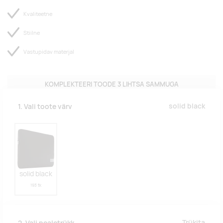
Kvaliteetne
Stiilne
Vastupidav materjal
KOMPLEKTEERI TOODE 3 LIHTSA SAMMUGA
solid black
1. Vali toote värv
solid black
193 tk
Trükita
2. Vali pealetrükk