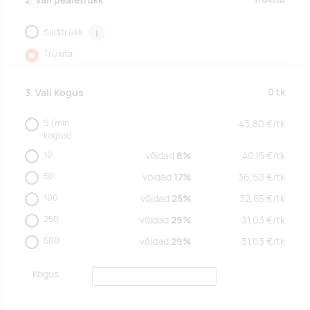
Siiditrükk
i
Trükita
0
tk
3. Vali Kogus
5
(min.
43,80
€/
tk
kogus)
10
võidad
8%
40,15
€/
tk
50
võidad
17%
36,50
€/
tk
100
võidad
25%
32,85
€/
tk
250
võidad
29%
31,03
€/
tk
500
võidad
29%
31,03
€/
tk
Kogus