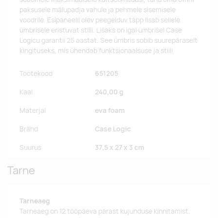
paksusele mälupadja vahule ja pehmele sisemisele
voodrile. Esipaneelil olev peegelduv täpp lisab sellele
ümbrisele eristuvat stiili. Lisaks on igal ümbrisel Case
Logicu garantii 25 aastat. See ümbris sobib suurepäraselt
kingituseks, mis ühendab funktsionaalsuse ja stiili.
Tootekood
651205
Kaal
240,00 g
Materjal
eva foam
Bränd
Case Logic
Suurus
37,5 x 27 x 3 cm
Tarne
Tarneaeg
Tarneaeg on 12 tööpäeva pärast kujunduse kinnitamist.