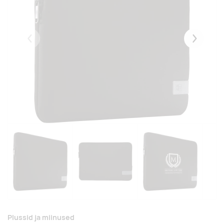
Eelmised
Järgmise
Plussid ja miinused