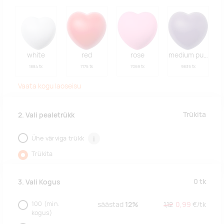
white
red
rose
medium purple
1884 tk
7175 tk
7069 tk
9835 tk
Vaata kogu laoseisu
Trükita
2. Vali pealetrükk
Ühe värviga trükk
i
Trükita
0
tk
3. Vali Kogus
100
(min.
säästad
12%
1,12
0,99
€/
tk
kogus)