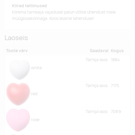
Kiired tellimused
Kiirema tarneaja vajadusel palun võtke ühendust meie
müügiosakonnaga. Koos leiame lahenduse!
Laoseis
Toote värv
Saadaval
Kogus
Tarnija laos:
1884
white
Tarnija laos:
7175
red
Tarnija laos:
7069
rose