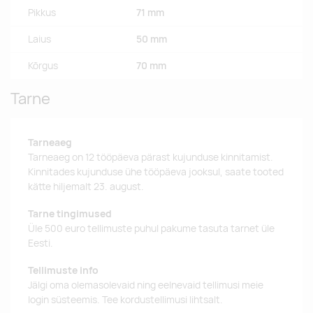
Pikkus
71 mm
Laius
50 mm
Kõrgus
70 mm
Tarne
Tarneaeg
Tarneaeg on 12 tööpäeva pärast kujunduse kinnitamist.
Kinnitades kujunduse ühe tööpäeva jooksul, saate tooted
kätte hiljemalt 23. august.
Tarne tingimused
Üle 500 euro tellimuste puhul pakume tasuta tarnet üle
Eesti.
Tellimuste info
Jälgi oma olemasolevaid ning eelnevaid tellimusi meie
login süsteemis. Tee kordustellimusi lihtsalt.