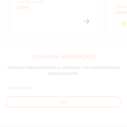
Hind 500 tk puhul
0,86 €
Hind 50
0,86 
white
white
yel
Liitu meie uudiskirjaga
Ole kursis meie pakkumiste ja toodetega. Info uute brändide ja
tegevuste kohta.
Liitu