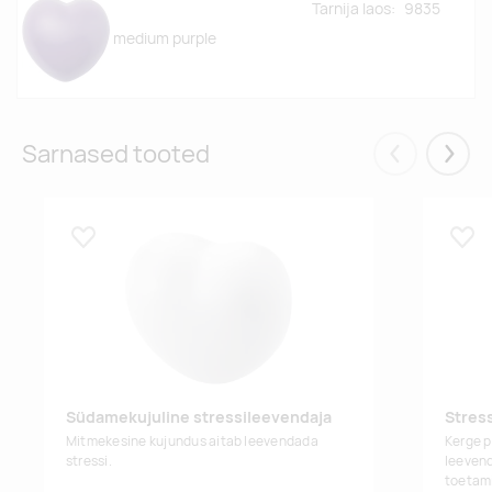
Tarnija laos:
9835
medium purple
Sarnased tooted
Eelmised
Järgm
Lisa lemmikuks
Lisa
Südamekujuline stressileevendaja
Stress
Mitmekesine kujundus aitab leevendada
Kerge p
stressi.
leeven
toetam