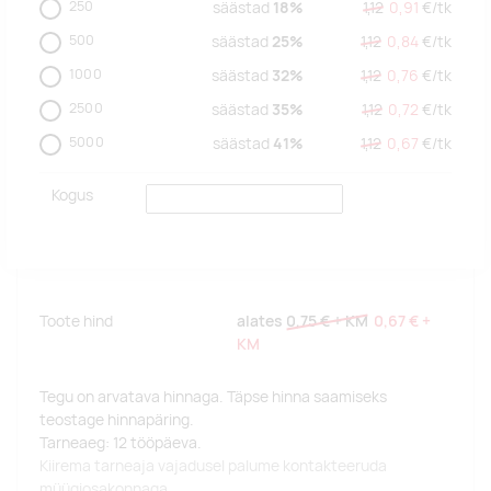
250
säästad
18%
1,12
0,91
€/
tk
500
säästad
25%
1,12
0,84
€/
tk
1000
säästad
32%
1,12
0,76
€/
tk
2500
säästad
35%
1,12
0,72
€/
tk
5000
säästad
41%
1,12
0,67
€/
tk
Kogus
Toote hind
alates
0,75 €
+ KM
0,67 €
+
KM
Tegu on arvatava hinnaga. Täpse hinna saamiseks
teostage hinnapäring.
Tarneaeg: 12 tööpäeva.
Kiirema tarneaja vajadusel palume kontakteeruda
müügiosakonnaga.