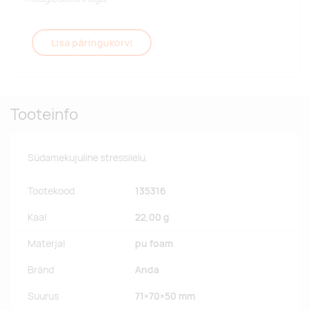
Lisa päringukorvi
Tooteinfo
Südamekujuline stressilelu.
Tootekood
135316
Kaal
22,00 g
Materjal
pu foam
Bränd
Anda
Suurus
71×70×50 mm