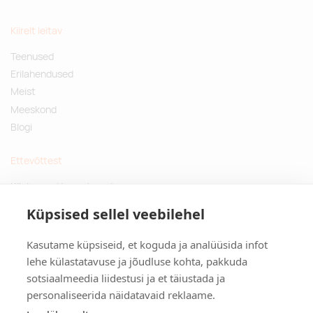
Kiirelt leitav
Teenused
Erilahendused
Meist
Meeskond
Blogi
Ettevõttest
Küsimused ja vastused
Jätkusuutlikud kingitused
Küpsised sellel veebilehel
Privaatsuspoliitika
Kasutame küpsiseid, et koguda ja analüüsida infot
Kontakt
lehe külastatavuse ja jõudluse kohta, pakkuda
sotsiaalmeedia liidestusi ja et täiustada ja
Tulika põik 3, Tallinn
personaliseerida näidatavaid reklaame.
info@kinkston.ee
+372 6989 100