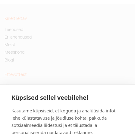
Kiirelt leitav
Teenused
Erilahendused
Meist
Meeskond
Blogi
Ettevõttest
Küsimused ja vastused
Jätkusuutlikud kingitused
Küpsised sellel veebilehel
Privaatsuspoliitika
Kasutame küpsiseid, et koguda ja analüüsida infot
Kontakt
lehe külastatavuse ja jõudluse kohta, pakkuda
sotsiaalmeedia liidestusi ja et täiustada ja
Tulika põik 3, Tallinn
personaliseerida näidatavaid reklaame.
info@kinkston.ee