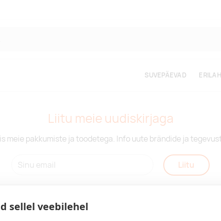
SUVEPÄEVAD
ERILA
Liitu meie uudiskirjaga
is meie pakkumiste ja toodetega. Info uute brändide ja tegevus
Liitu
d sellel veebilehel