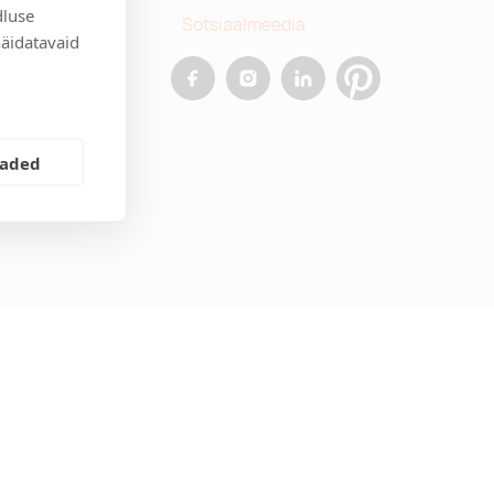
dluse
Sotsiaalmeedia
näidatavaid
allinn
.ee
eaded