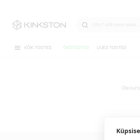
KÕIK TOOTED
ÖKOTOOTED
UUED TOOTED
Ole kurs
Küpsise