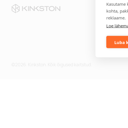
Kasutame k
Kii
kohta, pakk
reklaame.
Te
Loe lähema
Eri
Mei
Me
Luba k
Blo
©2026. Kinkston. Kõik õigused kaitstud.