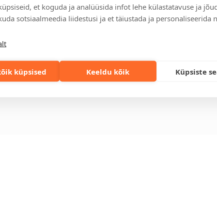
üpsiseid, et koguda ja analüüsida infot lehe külastatavuse ja jõu
relt leitav
Ettevõttest
Kontakt
uda sotsiaalmeedia liidestusi ja et täiustada ja personaliseerida 
enused
Küsimused ja
Tulika põik 3, T
vastused
info@kinkston
lt
lahendused
+372 6989 100
Jätkusuutlikud
st
kingitused
eskond
õik küpsised
Keeldu kõik
Küpsiste s
Privaatsuspoliitika
gi